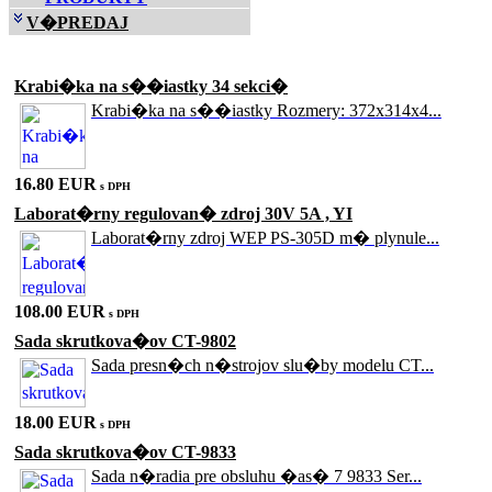
V�PREDAJ
Akciové produkty
Krabi�ka na s��iastky 34 sekci�
Krabi�ka na s��iastky Rozmery: 372x314x4...
16.80 EUR
s DPH
Laborat�rny regulovan� zdroj 30V 5A , YI
Laborat�rny zdroj WEP PS-305D m� plynule...
108.00 EUR
s DPH
Sada skrutkova�ov CT-9802
Sada presn�ch n�strojov slu�by modelu CT...
18.00 EUR
s DPH
Sada skrutkova�ov CT-9833
Sada n�radia pre obsluhu �as� 7 9833 Ser...