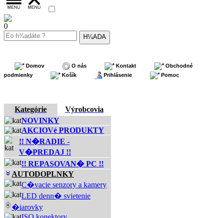
0
Domov
O nás
Kontakt
Obchodné
podmienky
Košík
Prihlásenie
Pomoc
Kategórie
Výrobcovia
NOVINKY
AKCIOVé PRODUKTY
!! N�RADIE -
V�PREDAJ !!
!! REPASOVAN� PC !!
AUTODOPLNKY
C�vacie senzory a kamery
LED denn� svietenie
�iarovky
ISO konektory