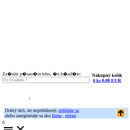
Za�nite p�san�m toho, �o h�ad�te:
Nákupný košík
0 ks 0.00 EUR
Nákupný košík (0)
Registrácia
/
Prihlásenie
Dobrý deò, ste neprihlásený,
prihláste sa
alebo zaregistrujte sa ako
firma
,
obèan
0