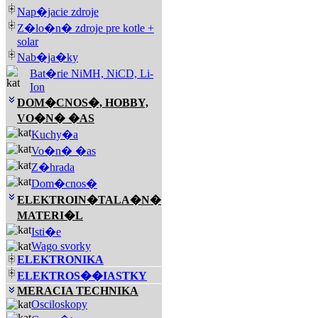
Nap�jacie zdroje
Z�lo�n� zdroje pre kotle +
solar
Nab�ja�ky
Bat�rie NiMH, NiCD, Li-
Ion
DOM�CNOS�, HOBBY,
VO�N� �AS
Kuchy�a
Vo�n� �as
Z�hrada
Dom�cnos�
ELEKTROIN�TALA�N�
MATERI�L
Isti�e
Wago svorky
ELEKTRONIKA
ELEKTROS��IASTKY
MERACIA TECHNIKA
Osciloskopy