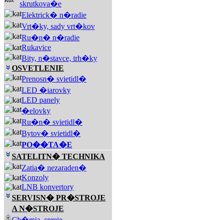
skrutkova�e
Elektrick� n�radie
Vrt�ky, sady vrt�kov
Ru�n� n�radie
Rukavice
Bity, n�stavce, trh�ky
OSVETLENIE
Prenosn� svietidl�
LED �iarovky
LED panely
�elovky
Ru�n� svietidl�
Bytov� svietidl�
PO��TA�E
SATELITN� TECHNIKA
Zatia� nezaraden�
Konzoly
LNB konvertory
SERVISN� PR�STROJE
A N�STROJE
Ch�mia, spreje