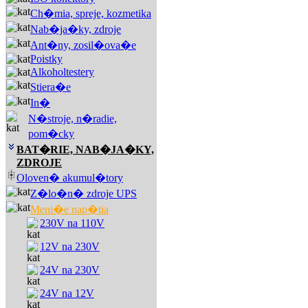
Ch�mia, spreje, kozmetika
Nab�ja�ky, zdroje
Ant�ny, zosil�ova�e
Poistky
Alkoholtestery
Stiera�e
In�
N�stroje, n�radie,
pom�cky
BAT�RIE, NAB�JA�KY,
ZDROJE
Oloven� akumul�tory
Z�lo�n� zdroje UPS
Meni�e nap�tia
230V na 110V
12V na 230V
24V na 230V
24V na 12V