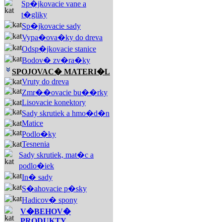
Sp�jkovacie vane a
t�gliky
Sp�jkovacie sady
Vypa�ova�ky do dreva
Odsp�jkovacie stanice
Bodov� zv�ra�ky
SPOJOVAC� MATERI�L
Vruty do dreva
Zmr��ovacie bu��rky
Lisovacie konektory
Sady skrutiek a hmo�d�n
Matice
Podlo�ky
Tesnenia
Sady skrutiek, mat�c a
podlo�iek
In� sady
S�ahovacie p�sky
Hadicov� spony
V�BEHOV�
PRODUKTY