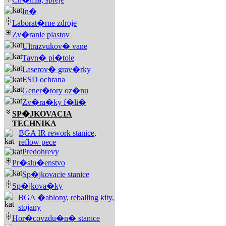
In�
Laborat�rne zdroje
Zv�ranie plastov
Ultrazvukov� vane
Tavn� pi�tole
Laserov� grav�rky
ESD ochrana
Gener�tory oz�nu
Zv�ra�ky f�li�
SP�JKOVACIA
TECHNIKA
BGA IR rework stanice,
reflow pece
Predohrevy
Pr�slu�enstvo
Sp�jkovacie stanice
Sp�jkova�ky
BGA �ablony, reballing kity,
stojany
Hor�covzdu�n� stanice