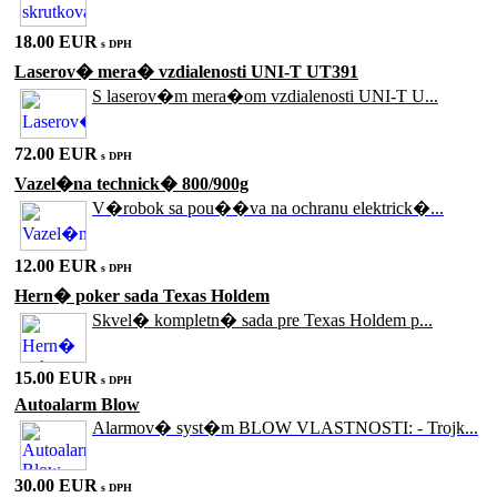
18.00 EUR
s DPH
Laserov� mera� vzdialenosti UNI-T UT391
S laserov�m mera�om vzdialenosti UNI-T U...
72.00 EUR
s DPH
Vazel�na technick� 800/900g
V�robok sa pou��va na ochranu elektrick�...
12.00 EUR
s DPH
Hern� poker sada Texas Holdem
Skvel� kompletn� sada pre Texas Holdem p...
15.00 EUR
s DPH
Autoalarm Blow
Alarmov� syst�m BLOW VLASTNOSTI: - Trojk...
30.00 EUR
s DPH