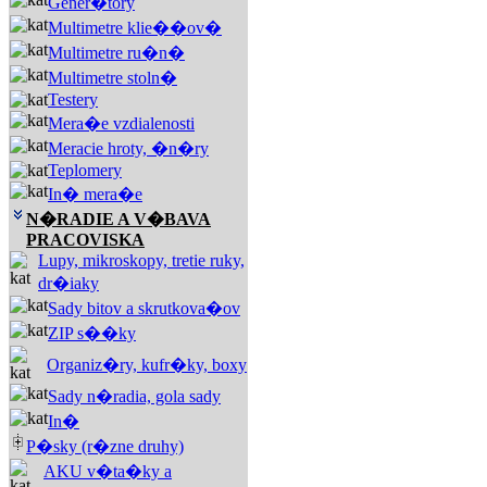
Gener�tory
Multimetre klie��ov�
Multimetre ru�n�
Multimetre stoln�
Testery
Mera�e vzdialenosti
Meracie hroty, �n�ry
Teplomery
In� mera�e
N�RADIE A V�BAVA
PRACOVISKA
Lupy, mikroskopy, tretie ruky,
dr�iaky
Sady bitov a skrutkova�ov
ZIP s��ky
Organiz�ry, kufr�ky, boxy
Sady n�radia, gola sady
In�
P�sky (r�zne druhy)
AKU v�ta�ky a