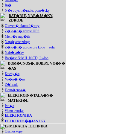
In�
N�stroje, n�radie, pom�cky
BAT�RIE, NAB�JA�KY,
ZDROJE
Oloven� akumul�tory
Z�lo�n� zdroje UPS
Meni�e nap�tia
Nap�jacie zdroje
Z�lo�n� zdroje pre kotle + solar
Nab�ja�ky
Bat�rie NiMH, NiCD, Li-Ion
DOM�CNOS�, HOBBY, VO�N�
�AS
Kuchy�a
Vo�n� �as
Z�hrada
Dom�cnos�
ELEKTROIN�TALA�N�
MATERI�L
Isti�e
Wago svorky
ELEKTRONIKA
ELEKTROS��IASTKY
MERACIA TECHNIKA
Osciloskopy