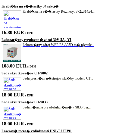
Krabi�ka na s��iastky 34 sekci�
Krabi�ka na s��iastky Rozmery: 372x314x4...
16.80 EUR
s DPH
Laborat�rny regulovan� zdroj 30V 5A , YI
Laborat�rny zdroj WEP PS-305D m� plynule...
108.00 EUR
s DPH
Sada skrutkova�ov CT-9802
Sada presn�ch n�strojov slu�by modelu CT...
18.00 EUR
s DPH
Sada skrutkova�ov CT-9833
Sada n�radia pre obsluhu �as� 7 9833 Ser...
18.00 EUR
s DPH
Laserov� mera� vzdialenosti UNI-T UT391