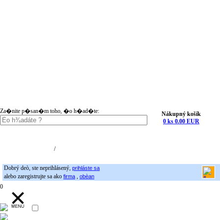
Za�nite p�san�m toho, �o h�ad�te:
Nákupný košík
0 ks 0.00 EUR
Nákupný košík (0)
Registrácia
/
Prihlásenie
Dobrý deò, ste neprihlásený,
prihláste sa
alebo zaregistrujte sa ako
,
firma
obèan
0