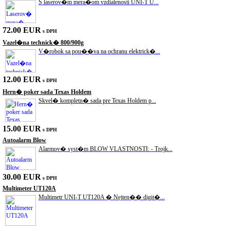
S laserov�m mera�om vzdialenosti UNI-T U...
72.00 EUR
s DPH
Vazel�na technick� 800/900g
V�robok sa pou��va na ochranu elektrick�...
12.00 EUR
s DPH
Hern� poker sada Texas Holdem
Skvel� kompletn� sada pre Texas Holdem p...
15.00 EUR
s DPH
Autoalarm Blow
Alarmov� syst�m BLOW VLASTNOSTI: - Trojk...
30.00 EUR
s DPH
Multimeter UT120A
Multimetr UNI-T UT120A � Nejten�� digit�...