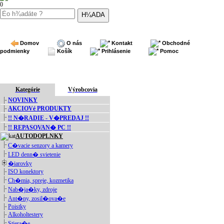
0
Domov
O nás
Kontakt
Obchodné
podmienky
Košík
Prihlásenie
Pomoc
Kategórie
Výrobcovia
NOVINKY
AKCIOVé PRODUKTY
!! N�RADIE - V�PREDAJ !!
!! REPASOVAN� PC !!
AUTODOPLNKY
C�vacie senzory a kamery
LED denn� svietenie
�iarovky
ISO konektory
Ch�mia, spreje, kozmetika
Nab�ja�ky, zdroje
Ant�ny, zosil�ova�e
Poistky
Alkoholtestery
Stiera�e