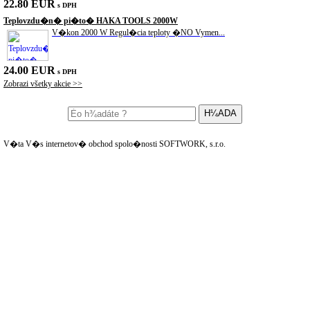
22.80 EUR
s DPH
Teplovzdu�n� pi�to� HAKA TOOLS 2000W
V�kon 2000 W Regul�cia teploty �NO Vymen...
24.00 EUR
s DPH
Zobrazi všetky akcie >>
V�ta V�s internetov� obchod spolo�nosti SOFTWORK, s.r.o.
Z našej ponuky vyberáme: