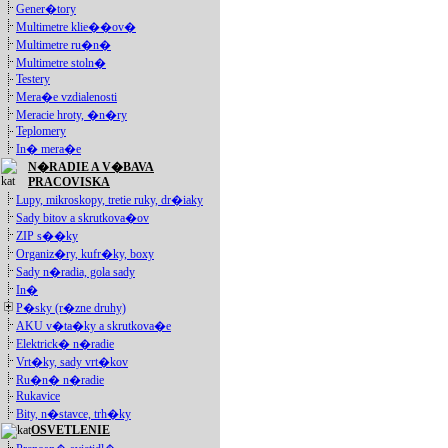
Gener�tory
Multimetre klie��ov�
Multimetre ru�n�
Multimetre stoln�
Testery
Mera�e vzdialenosti
Meracie hroty, �n�ry
Teplomery
In� mera�e
N�RADIE A V�BAVA
PRACOVISKA
Lupy, mikroskopy, tretie ruky, dr�iaky
Sady bitov a skrutkova�ov
ZIP s��ky
Organiz�ry, kufr�ky, boxy
Sady n�radia, gola sady
In�
P�sky (r�zne druhy)
AKU v�ta�ky a skrutkova�e
Elektrick� n�radie
Vrt�ky, sady vrt�kov
Ru�n� n�radie
Rukavice
Bity, n�stavce, trh�ky
OSVETLENIE