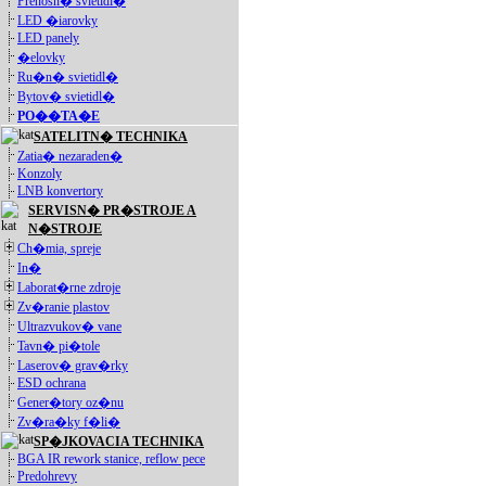
Prenosn� svietidl�
LED �iarovky
LED panely
�elovky
Ru�n� svietidl�
Bytov� svietidl�
PO��TA�E
SATELITN� TECHNIKA
Zatia� nezaraden�
Konzoly
LNB konvertory
SERVISN� PR�STROJE A
N�STROJE
Ch�mia, spreje
In�
Laborat�rne zdroje
Zv�ranie plastov
Ultrazvukov� vane
Tavn� pi�tole
Laserov� grav�rky
ESD ochrana
Gener�tory oz�nu
Zv�ra�ky f�li�
SP�JKOVACIA TECHNIKA
BGA IR rework stanice, reflow pece
Predohrevy