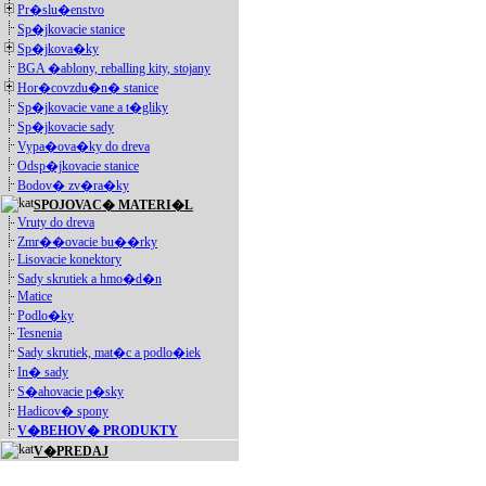
Pr�slu�enstvo
Sp�jkovacie stanice
Sp�jkova�ky
BGA �ablony, reballing kity, stojany
Hor�covzdu�n� stanice
Sp�jkovacie vane a t�gliky
Sp�jkovacie sady
Vypa�ova�ky do dreva
Odsp�jkovacie stanice
Bodov� zv�ra�ky
SPOJOVAC� MATERI�L
Vruty do dreva
Zmr��ovacie bu��rky
Lisovacie konektory
Sady skrutiek a hmo�d�n
Matice
Podlo�ky
Tesnenia
Sady skrutiek, mat�c a podlo�iek
In� sady
S�ahovacie p�sky
Hadicov� spony
V�BEHOV� PRODUKTY
V�PREDAJ
Akciové produkty