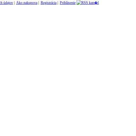
h údajov
|
Ako nakupova
|
Registrácia
|
Prihlásenie