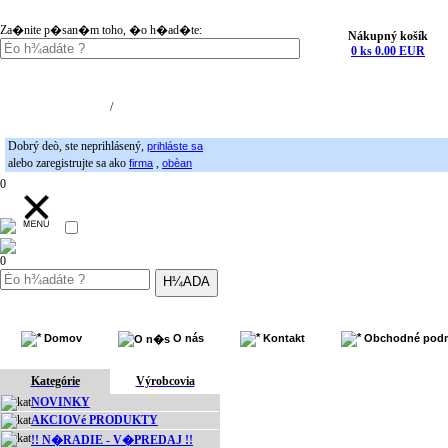
Za�nite p�san�m toho, �o h�ad�te:
Nákupný košík
0 ks 0.00 EUR
Nákupný košík (0)
Registrácia
/
Prihlásenie
Dobrý deò, ste neprihlásený,
prihláste sa
alebo zaregistrujte sa ako
,
firma
obèan
0
0
Domov
O nás
Kontakt
Obchodné pod
Kategórie
Výrobcovia
NOVINKY
AKCIOVé PRODUKTY
!! N�RADIE - V�PREDAJ !!