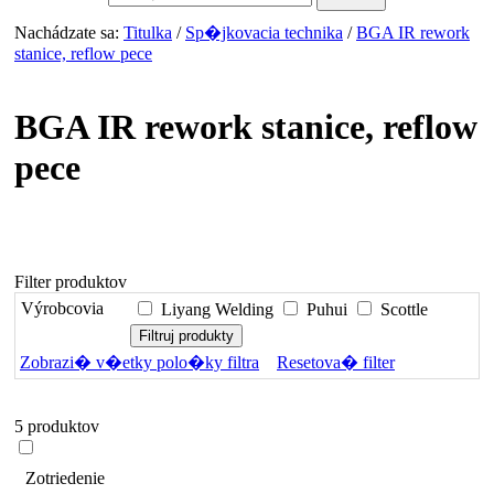
Nachádzate sa:
Titulka
/
Sp�jkovacia technika
/
BGA IR rework
stanice, reflow pece
BGA IR rework stanice, reflow
pece
Filter produktov
Výrobcovia
Liyang Welding
Puhui
Scottle
Zobrazi� v�etky polo�ky filtra
Resetova� filter
5 produktov
Zotriedenie