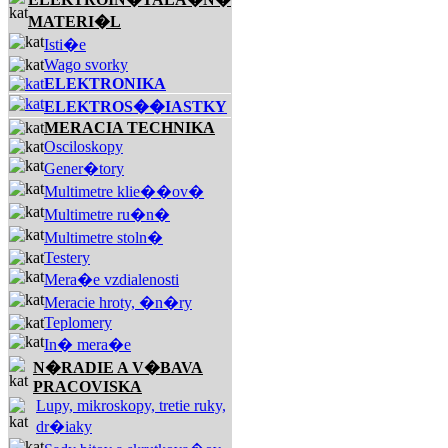
MATERI�L
Isti�e
Wago svorky
ELEKTRONIKA
ELEKTROS��IASTKY
MERACIA TECHNIKA
Osciloskopy
Gener�tory
Multimetre klie��ov�
Multimetre ru�n�
Multimetre stoln�
Testery
Mera�e vzdialenosti
Meracie hroty, �n�ry
Teplomery
In� mera�e
N�RADIE A V�BAVA
PRACOVISKA
Lupy, mikroskopy, tretie ruky,
dr�iaky