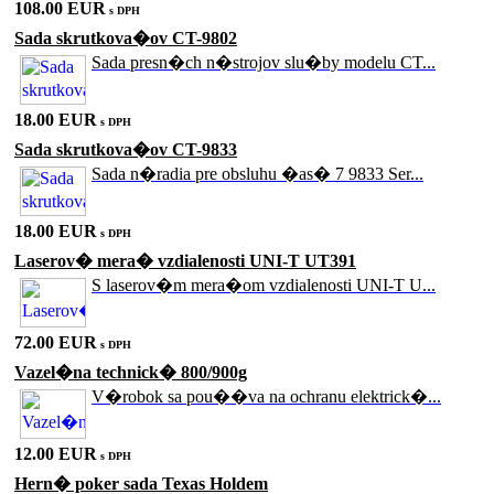
108.00 EUR
s DPH
Sada skrutkova�ov CT-9802
Sada presn�ch n�strojov slu�by modelu CT...
18.00 EUR
s DPH
Sada skrutkova�ov CT-9833
Sada n�radia pre obsluhu �as� 7 9833 Ser...
18.00 EUR
s DPH
Laserov� mera� vzdialenosti UNI-T UT391
S laserov�m mera�om vzdialenosti UNI-T U...
72.00 EUR
s DPH
Vazel�na technick� 800/900g
V�robok sa pou��va na ochranu elektrick�...
12.00 EUR
s DPH
Hern� poker sada Texas Holdem