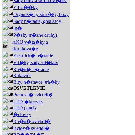
Sady bitov a skrutkova�ov
ZIP s��ky
Organiz�ry, kufr�ky, boxy
Sady n�radia, gola sady
In�
P�sky (r�zne druhy)
AKU v�ta�ky a
skrutkova�e
Elektrick� n�radie
Vrt�ky, sady vrt�kov
Ru�n� n�radie
Rukavice
Bity, n�stavce, trh�ky
OSVETLENIE
Prenosn� svietidl�
LED �iarovky
LED panely
�elovky
Ru�n� svietidl�
Bytov� svietidl�