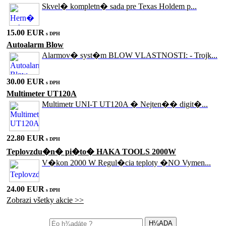
Skvel� kompletn� sada pre Texas Holdem p...
15.00 EUR
s DPH
Autoalarm Blow
Alarmov� syst�m BLOW VLASTNOSTI: - Trojk...
30.00 EUR
s DPH
Multimeter UT120A
Multimetr UNI-T UT120A � Nejten�� digit�...
22.80 EUR
s DPH
Teplovzdu�n� pi�to� HAKA TOOLS 2000W
V�kon 2000 W Regul�cia teploty �NO Vymen...
24.00 EUR
s DPH
Zobrazi všetky akcie >>