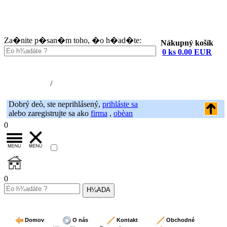
Za�nite p�san�m toho, �o h�ad�te:
Nákupný košík
0 ks 0.00 EUR
Nákupný košík (0)
Registrácia
/
Prihlásenie
Dobrý deò, ste neprihlásený,
prihláste sa
alebo zaregistrujte sa ako
firma
,
obèan
0
0
Domov
O nás
Kontakt
Obchodné