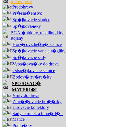
reflow pece
Predohrevy
Pr�slu�enstvo
Sp�jkovacie stanice
Sp�jkova�ky
BGA �ablony, reballing kity,
stojany
Hor�covzdu�n� stanice
Sp�jkovacie vane a t�gliky
Sp�jkovacie sady
Vypa�ova�ky do dreva
Odsp�jkovacie stanice
Bodov� zv�ra�ky
SPOJOVAC�
MATERI�L
Vruty do dreva
Zmr��ovacie bu��rky
Lisovacie konektory
Sady skrutiek a hmo�d�n
Matice
Podlo�ky