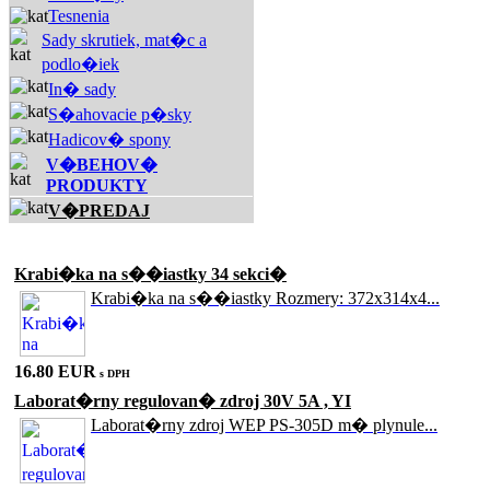
Tesnenia
Sady skrutiek, mat�c a
podlo�iek
In� sady
S�ahovacie p�sky
Hadicov� spony
V�BEHOV�
PRODUKTY
V�PREDAJ
Akciové produkty
Krabi�ka na s��iastky 34 sekci�
Krabi�ka na s��iastky Rozmery: 372x314x4...
16.80 EUR
s DPH
Laborat�rny regulovan� zdroj 30V 5A , YI
Laborat�rny zdroj WEP PS-305D m� plynule...