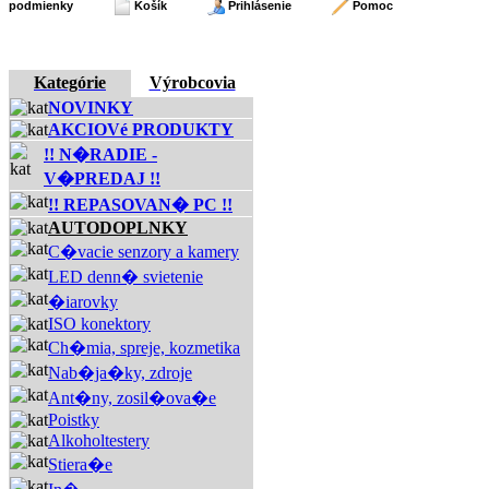
podmienky
Košík
Prihlásenie
Pomoc
Kategórie
Výrobcovia
NOVINKY
AKCIOVé PRODUKTY
!! N�RADIE -
V�PREDAJ !!
!! REPASOVAN� PC !!
AUTODOPLNKY
C�vacie senzory a kamery
LED denn� svietenie
�iarovky
ISO konektory
Ch�mia, spreje, kozmetika
Nab�ja�ky, zdroje
Ant�ny, zosil�ova�e
Poistky
Alkoholtestery
Stiera�e