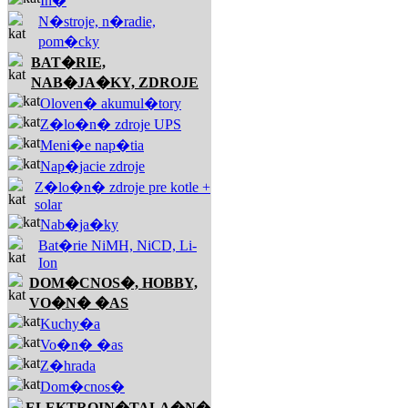
In�
N�stroje, n�radie,
pom�cky
BAT�RIE,
NAB�JA�KY, ZDROJE
Oloven� akumul�tory
Z�lo�n� zdroje UPS
Meni�e nap�tia
Nap�jacie zdroje
Z�lo�n� zdroje pre kotle +
solar
Nab�ja�ky
Bat�rie NiMH, NiCD, Li-
Ion
DOM�CNOS�, HOBBY,
VO�N� �AS
Kuchy�a
Vo�n� �as
Z�hrada
Dom�cnos�
ELEKTROIN�TALA�N�