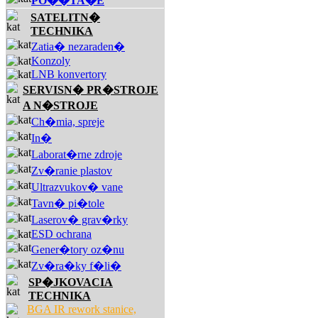
PO��TA�E
SATELITN�
TECHNIKA
Zatia� nezaraden�
Konzoly
LNB konvertory
SERVISN� PR�STROJE
A N�STROJE
Ch�mia, spreje
In�
Laborat�rne zdroje
Zv�ranie plastov
Ultrazvukov� vane
Tavn� pi�tole
Laserov� grav�rky
ESD ochrana
Gener�tory oz�nu
Zv�ra�ky f�li�
SP�JKOVACIA
TECHNIKA
BGA IR rework stanice,