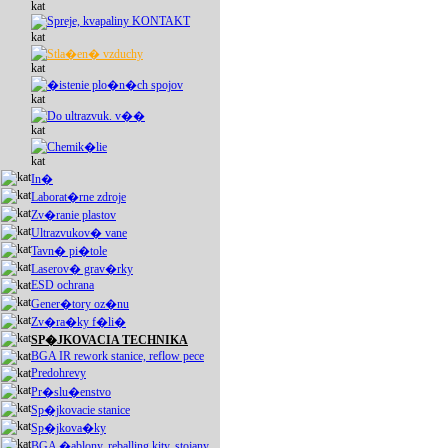
Spreje, kvapaliny KONTAKT
Stla�en� vzduchy
�istenie plo�n�ch spojov
Do ultrazvuk. v��
Chemik�lie
In�
Laborat�rne zdroje
Zv�ranie plastov
Ultrazvukov� vane
Tavn� pi�tole
Laserov� grav�rky
ESD ochrana
Gener�tory oz�nu
Zv�ra�ky f�li�
SP�JKOVACIA TECHNIKA
BGA IR rework stanice, reflow pece
Predohrevy
Pr�slu�enstvo
Sp�jkovacie stanice
Sp�jkova�ky
BGA �ablony, reballing kity, stojany