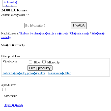
24.00 EUR
s DPH
Zobrazi všetky akcie >>
Nachádzate sa:
Titulka
/
Servisn� pr�stroje a n�stroje
/
Ch�mia, spreje
/
Stla�en�
vzduchy
Stla�en� vzduchy
Filter produktov
Výrobcovia
Blow
Microchip
Zobrazi� v�etky polo�ky filtra
Resetova� filter
4 produktov
Zotriedenie
Odpor��an�