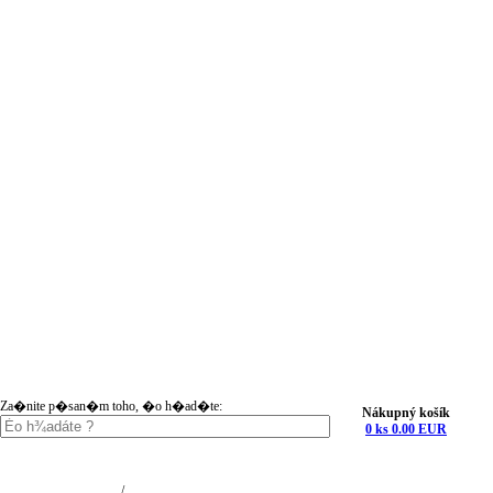
Za�nite p�san�m toho, �o h�ad�te:
Nákupný košík
0 ks 0.00 EUR
Nákupný košík (0)
Registrácia
/
Prihlásenie