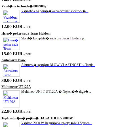
Vazel�na technick� 800/900g
V�robok sa pou��va na ochranu elektrick�...
12.00 EUR
s DPH
Hern� poker sada Texas Holdem
Skvel� kompletn� sada pre Texas Holdem p...
15.00 EUR
s DPH
Autoalarm Blow
Alarmov� syst�m BLOW VLASTNOSTI: - Trojk...
30.00 EUR
s DPH
Multimeter UT120A
Multimetr UNI-T UT120A � Nejten�� digit�...
22.80 EUR
s DPH
Teplovzdu�n� pi�to� HAKA TOOLS 2000W
V�kon 2000 W Regul�cia teploty �NO Vymen...