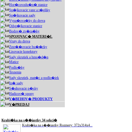
Hor�covzdu�n� stanice
Sp�jkovacie vane a t�gliky
Sp�jkovacie sady
Vypa�ova�ky do dreva
Odsp�jkovacie stanice
Bodov� zv�ra�ky
SPOJOVAC� MATERI�L
Vruty do dreva
Zmr��ovacie bu��rky
Lisovacie konektory
Sady skrutiek a hmo�d�n
Matice
Podlo�ky
Tesnenia
Sady skrutiek, mat�c a podlo�iek
In� sady
S�ahovacie p�sky
Hadicov� spony
V�BEHOV� PRODUKTY
V�PREDAJ
Akciové produkty
Krabi�ka na s��iastky 34 sekci�
Krabi�ka na s��iastky Rozmery: 372x314x4...