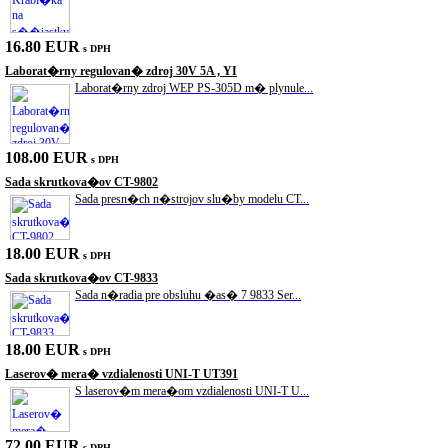
16.80 EUR
s DPH
Laborat�rny regulovan� zdroj 30V 5A , YI
Laborat�rny zdroj WEP PS-305D m� plynule...
108.00 EUR
s DPH
Sada skrutkova�ov CT-9802
Sada presn�ch n�strojov slu�by modelu CT...
18.00 EUR
s DPH
Sada skrutkova�ov CT-9833
Sada n�radia pre obsluhu �as� 7 9833 Ser...
18.00 EUR
s DPH
Laserov� mera� vzdialenosti UNI-T UT391
S laserov�m mera�om vzdialenosti UNI-T U...
72.00 EUR
s DPH