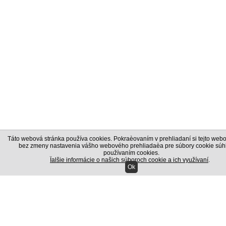
Táto webová stránka používa cookies. Pokraèovaním v prehliadaní si tejto webo
bez zmeny nastavenia vášho webového prehliadaèa pre súbory cookie súhl
používaním cookies.
Ïalšie informácie o našich súboroch cookie a ich využívaní
.
Ok