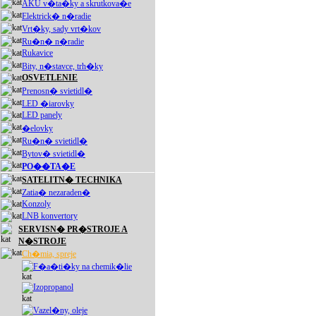
AKU v�ta�ky a skrutkova�e
Elektrick� n�radie
Vrt�ky, sady vrt�kov
Ru�n� n�radie
Rukavice
Bity, n�stavce, trh�ky
OSVETLENIE
Prenosn� svietidl�
LED �iarovky
LED panely
�elovky
Ru�n� svietidl�
Bytov� svietidl�
PO��TA�E
SATELITN� TECHNIKA
Zatia� nezaraden�
Konzoly
LNB konvertory
SERVISN� PR�STROJE A
N�STROJE
Ch�mia, spreje
F�a�ti�ky na chemik�lie
Izopropanol
Vazel�ny, oleje