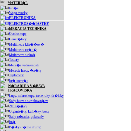
MATERI�L
Isti�e
Wago svorky
ELEKTRONIKA
ELEKTROS��IASTKY
MERACIA TECHNIKA
Osciloskopy
Gener�tory
Multimetre klie��ov�
Multimetre ru�n�
Multimetre stoln�
Testery
Mera�e vzdialenosti
Meracie hroty, �n�ry
Teplomery
In� mera�e
N�RADIE A V�BAVA
PRACOVISKA
Lupy, mikroskopy, tretie ruky, dr�iaky
Sady bitov a skrutkova�ov
ZIP s��ky
Organiz�ry, kufr�ky, boxy
Sady n�radia, gola sady
In�
P�sky (r�zne druhy)