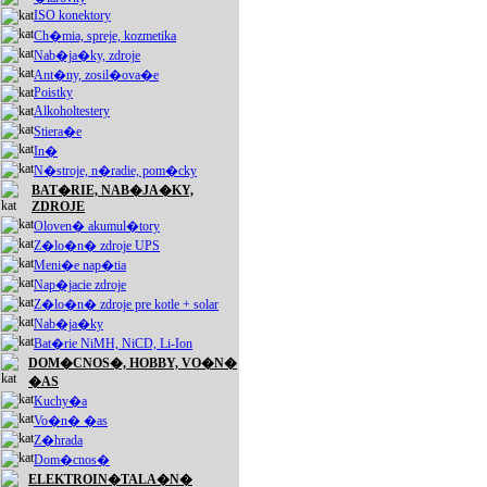
ISO konektory
Ch�mia, spreje, kozmetika
Nab�ja�ky, zdroje
Ant�ny, zosil�ova�e
Poistky
Alkoholtestery
Stiera�e
In�
N�stroje, n�radie, pom�cky
BAT�RIE, NAB�JA�KY,
ZDROJE
Oloven� akumul�tory
Z�lo�n� zdroje UPS
Meni�e nap�tia
Nap�jacie zdroje
Z�lo�n� zdroje pre kotle + solar
Nab�ja�ky
Bat�rie NiMH, NiCD, Li-Ion
DOM�CNOS�, HOBBY, VO�N�
�AS
Kuchy�a
Vo�n� �as
Z�hrada
Dom�cnos�
ELEKTROIN�TALA�N�