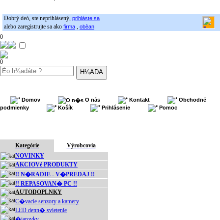
Dobrý deò, ste neprihlásený,
prihláste sa
alebo zaregistrujte sa ako
,
firma
obèan
0
0
Domov
O nás
Kontakt
Obchodné
podmienky
Košík
Prihlásenie
Pomoc
Kategórie
Výrobcovia
NOVINKY
AKCIOVé PRODUKTY
!! N�RADIE - V�PREDAJ !!
!! REPASOVAN� PC !!
AUTODOPLNKY
C�vacie senzory a kamery
LED denn� svietenie
�iarovky