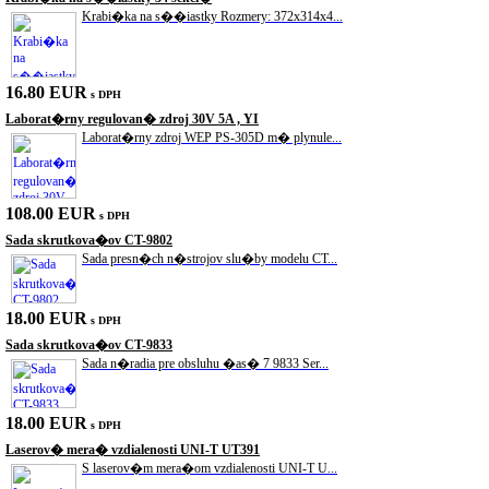
Krabi�ka na s��iastky Rozmery: 372x314x4...
16.80 EUR
s DPH
Laborat�rny regulovan� zdroj 30V 5A , YI
Laborat�rny zdroj WEP PS-305D m� plynule...
108.00 EUR
s DPH
Sada skrutkova�ov CT-9802
Sada presn�ch n�strojov slu�by modelu CT...
18.00 EUR
s DPH
Sada skrutkova�ov CT-9833
Sada n�radia pre obsluhu �as� 7 9833 Ser...
18.00 EUR
s DPH
Laserov� mera� vzdialenosti UNI-T UT391
S laserov�m mera�om vzdialenosti UNI-T U...