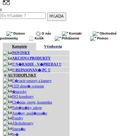
0
Domov
O nás
Kontakt
Obchodné
podmienky
Košík
Prihlásenie
Pomoc
Kategórie
Výrobcovia
NOVINKY
AKCIOVé PRODUKTY
!! N�RADIE - V�PREDAJ !!
!! REPASOVAN� PC !!
AUTODOPLNKY
C�vacie senzory a kamery
LED denn� svietenie
�iarovky
ISO konektory
Ch�mia, spreje, kozmetika
Nab�ja�ky, zdroje
Ant�ny, zosil�ova�e
Poistky
Alkoholtestery
Stiera�e
In�