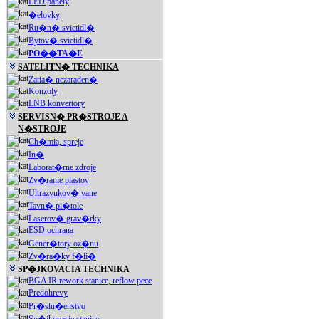
LED panely
�elovky
Ru�n� svietidl�
Bytov� svietidl�
PO��TA�E
SATELITN� TECHNIKA
Zatia� nezaraden�
Konzoly
LNB konvertory
SERVISN� PR�STROJE A
N�STROJE
Ch�mia, spreje
In�
Laborat�rne zdroje
Zv�ranie plastov
Ultrazvukov� vane
Tavn� pi�tole
Laserov� grav�rky
ESD ochrana
Gener�tory oz�nu
Zv�ra�ky f�li�
SP�JKOVACIA TECHNIKA
BGA IR rework stanice, reflow pece
Predohrevy
Pr�slu�enstvo