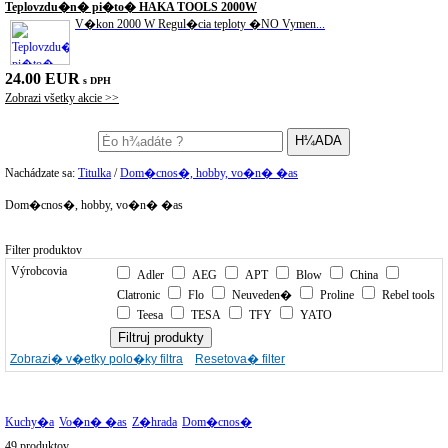
Teplovzdu�n� pi�to� HAKA TOOLS 2000W
V�kon 2000 W Regul�cia teploty �NO Vymen...
24.00 EUR
s DPH
Zobrazi všetky akcie >>
Nachádzate sa:
Titulka
/
Dom�cnos�, hobby, vo�n� �as
Dom�cnos�, hobby, vo�n� �as
Filter produktov
Výrobcovia
Adler
AEG
APT
Blow
China
Clatronic
Flo
Neuveden�
Proline
Rebel tools
Teesa
TESA
TFY
YATO
Zobrazi� v�etky polo�ky filtra
Resetova� filter
Kuchy�a
Vo�n� �as
Z�hrada
Dom�cnos�
49 produktov