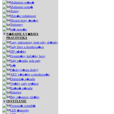
Multimetre ru�n�
Multimetre stoln�
Testery
Mera�e vzdialenosti
Meracie hroty, �n�ry
Teplomery
In� mera�e
N�RADIE A V�BAVA
PRACOVISKA
Lupy, mikroskopy, tretie ruky, dr�iaky
Sady bitov a skrutkova�ov
ZIP s��ky
Organiz�ry, kufr�ky, boxy
Sady n�radia, gola sady
In�
P�sky (r�zne druhy)
AKU v�ta�ky a skrutkova�e
Elektrick� n�radie
Vrt�ky, sady vrt�kov
Ru�n� n�radie
Rukavice
Bity, n�stavce, trh�ky
OSVETLENIE
Prenosn� svietidl�
LED �iarovky