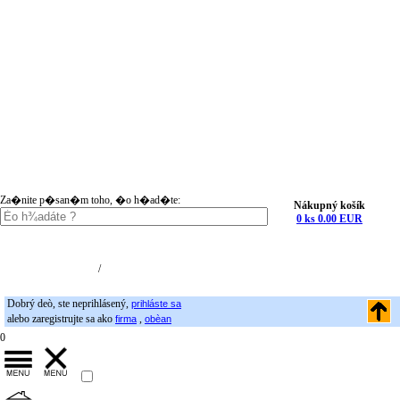
Za�nite p�san�m toho, �o h�ad�te:
Nákupný košík
0 ks 0.00 EUR
Nákupný košík (0)
Registrácia
/
Prihlásenie
Dobrý deò, ste neprihlásený,
prihláste sa
alebo zaregistrujte sa ako
,
firma
obèan
0