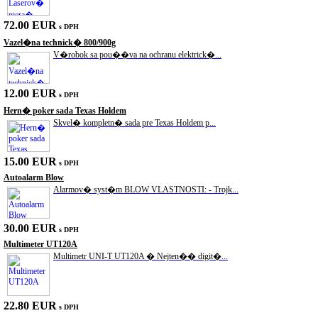
72.00 EUR
s DPH
Vazel�na technick� 800/900g
V�robok sa pou��va na ochranu elektrick�...
12.00 EUR
s DPH
Hern� poker sada Texas Holdem
Skvel� kompletn� sada pre Texas Holdem p...
15.00 EUR
s DPH
Autoalarm Blow
Alarmov� syst�m BLOW VLASTNOSTI: - Trojk...
30.00 EUR
s DPH
Multimeter UT120A
Multimetr UNI-T UT120A � Nejten�� digit�...
22.80 EUR
s DPH