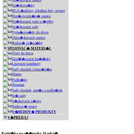
Sp�jkovacie stanice
Sp�jkova�ky
BGA �ablony, reballing kity, stojany
Hor�covzdu�n� stanice
Sp�jkovacie vane a t�gliky
Sp�jkovacie sady
Vypa�ova�ky do dreva
Odsp�jkovacie stanice
Bodov� zv�ra�ky
SPOJOVAC� MATERI�L
Vruty do dreva
Zmr��ovacie bu��rky
Lisovacie konektory
Sady skrutiek a hmo�d�n
Matice
Podlo�ky
Tesnenia
Sady skrutiek, mat�c a podlo�iek
In� sady
S�ahovacie p�sky
Hadicov� spony
V�BEHOV� PRODUKTY
V�PREDAJ
Akciové produkty
Krabi�ka na s��iastky 34 sekci�