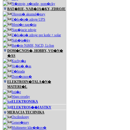
N�stroje, n�radie, pom�cky
BAT�RIE, NAB�JA�KY, ZDROJE
Oloven� akumul�tory
Z�lo�n� zdroje UPS
Meni�e nap�tia
Nap�jacie zdroje
Z�lo�n� zdroje pre kotle + solar
Nab�ja�ky
Bat�rie NiMH, NiCD, Li-Ion
DOM�CNOS�, HOBBY, VO�N�
�AS
Kuchy�a
Vo�n� �as
Z�hrada
Dom�cnos�
ELEKTROIN�TALA�N�
MATERI�L
Isti�e
Wago svorky
ELEKTRONIKA
ELEKTROS��IASTKY
MERACIA TECHNIKA
Osciloskopy
Gener�tory
Multimetre klie��ov�