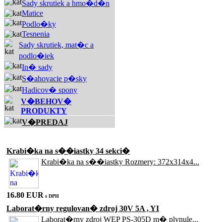
Sady skrutiek a hmo�d�n
Matice
Podlo�ky
Tesnenia
Sady skrutiek, mat�c a
podlo�iek
In� sady
S�ahovacie p�sky
Hadicov� spony
V�BEHOV�
PRODUKTY
V�PREDAJ
Akciové produkty
Krabi�ka na s��iastky 34 sekci�
Krabi�ka na s��iastky Rozmery: 372x314x4...
16.80 EUR
s DPH
Laborat�rny regulovan� zdroj 30V 5A , YI
Laborat�rny zdroj WEP PS-305D m� plynule...