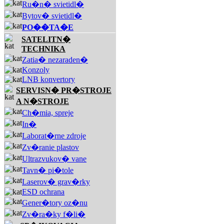
Ru�n� svietidl�
Bytov� svietidl�
PO��TA�E
SATELITN�
TECHNIKA
Zatia� nezaraden�
Konzoly
LNB konvertory
SERVISN� PR�STROJE
A N�STROJE
Ch�mia, spreje
In�
Laborat�rne zdroje
Zv�ranie plastov
Ultrazvukov� vane
Tavn� pi�tole
Laserov� grav�rky
ESD ochrana
Gener�tory oz�nu
Zv�ra�ky f�li�