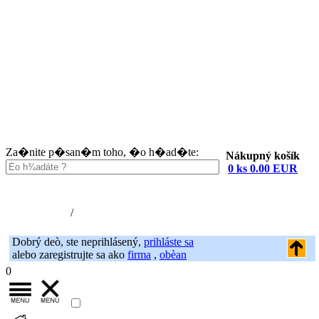
Za�nite p�san�m toho, �o h�ad�te:
Nákupný košík
0 ks 0.00 EUR
Nákupný košík (0)
Registrácia
/
Prihlásenie
Dobrý deò, ste neprihlásený,
prihláste sa
alebo zaregistrujte sa ako
firma
,
obèan
0