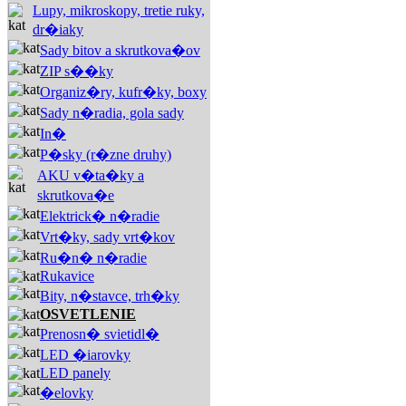
Lupy, mikroskopy, tretie ruky,
dr�iaky
Sady bitov a skrutkova�ov
ZIP s��ky
Organiz�ry, kufr�ky, boxy
Sady n�radia, gola sady
In�
P�sky (r�zne druhy)
AKU v�ta�ky a
skrutkova�e
Elektrick� n�radie
Vrt�ky, sady vrt�kov
Ru�n� n�radie
Rukavice
Bity, n�stavce, trh�ky
OSVETLENIE
Prenosn� svietidl�
LED �iarovky
LED panely
�elovky