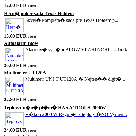
12.00 EUR
s DPH
Hern� poker sada Texas Holdem
Skvel� kompletn� sada pre Texas Holdem p...
15.00 EUR
s DPH
Autoalarm Blow
Alarmov� syst�m BLOW VLASTNOSTI: - Trojk...
30.00 EUR
s DPH
Multimeter UT120A
Multimetr UNI-T UT120A � Nejten�� digit�...
22.80 EUR
s DPH
Teplovzdu�n� pi�to� HAKA TOOLS 2000W
V�kon 2000 W Regul�cia teploty �NO Vymen...
24.00 EUR
s DPH