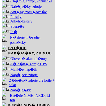
Ch�mia, spreje, kozmetika
Nab�ja�ky, zdroje
Ant�ny, zosil�ova�e
Poistky
Alkoholtestery
Stiera�e
In�
N�stroje, n�radie,
pom�cky
BAT�RIE,
NAB�JA�KY, ZDROJE
Oloven� akumul�tory
Z�lo�n� zdroje UPS
Meni�e nap�tia
Nap�jacie zdroje
Z�lo�n� zdroje pre kotle +
solar
Nab�ja�ky
Bat�rie NiMH, NiCD, Li-
Ion
DOM�CNOS�, HOBBY,