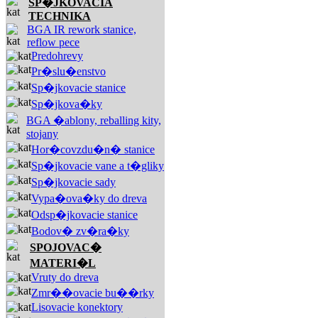
SP�JKOVACIA
TECHNIKA
BGA IR rework stanice,
reflow pece
Predohrevy
Pr�slu�enstvo
Sp�jkovacie stanice
Sp�jkova�ky
BGA �ablony, reballing kity,
stojany
Hor�covzdu�n� stanice
Sp�jkovacie vane a t�gliky
Sp�jkovacie sady
Vypa�ova�ky do dreva
Odsp�jkovacie stanice
Bodov� zv�ra�ky
SPOJOVAC�
MATERI�L
Vruty do dreva
Zmr��ovacie bu��rky
Lisovacie konektory