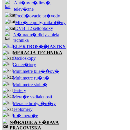
Ant�ny r�diov�,
telev�zne
Predl�ovacie pr�vody
Mix�ne pulty, mikrof�ny
DVB-T2 settopboxy
N�hradn� diely - biela
technika
ELEKTROS��IASTKY
MERACIA TECHNIKA
Osciloskopy
Gener�tory
Multimetre klie��ov�
Multimetre ru�n�
Multimetre stoln�
Testery
Mera�e vzdialenosti
Meracie hroty, �n�ry
Teplomery
In� mera�e
N�RADIE A V�BAVA
PRACOVISKA