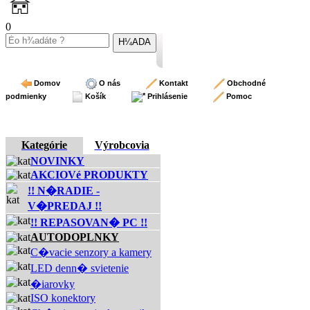
0
Domov
O nás
Kontakt
Obchodné
podmienky
Košík
Prihlásenie
Pomoc
Kategórie
Výrobcovia
NOVINKY
AKCIOVé PRODUKTY
!! N�RADIE -
V�PREDAJ !!
!! REPASOVAN� PC !!
AUTODOPLNKY
C�vacie senzory a kamery
LED denn� svietenie
�iarovky
ISO konektory