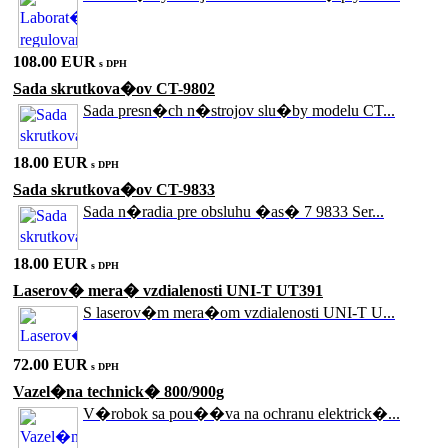
108.00 EUR
s DPH
Sada skrutkova�ov CT-9802
Sada presn�ch n�strojov slu�by modelu CT...
18.00 EUR
s DPH
Sada skrutkova�ov CT-9833
Sada n�radia pre obsluhu �as� 7 9833 Ser...
18.00 EUR
s DPH
Laserov� mera� vzdialenosti UNI-T UT391
S laserov�m mera�om vzdialenosti UNI-T U...
72.00 EUR
s DPH
Vazel�na technick� 800/900g
V�robok sa pou��va na ochranu elektrick�...