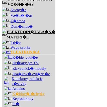
VO�N� �AS
Kuchy�a
Vo�n� �as
Z�hrada
Dom�cnos�
ELEKTROIN�TALA�N�
MATERI�L
Isti�e
Wago svorky
ELEKTRONIKA
K�ble, vodi�e
Dr�iaky pre TV
Elektronick� moduly
Dia�kov� ovl�da�e
Konektory, redukcie,
z�suvky
Arduino
K�blov� �chytky
Reproduktory
In�