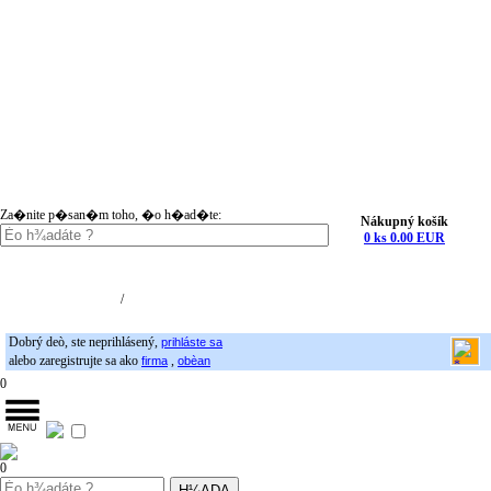
Za�nite p�san�m toho, �o h�ad�te:
Nákupný košík
0 ks 0.00 EUR
Nákupný košík (0)
Registrácia
/
Prihlásenie
Dobrý deò, ste neprihlásený,
prihláste sa
alebo zaregistrujte sa ako
,
firma
obèan
0
0