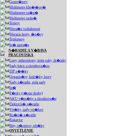
Gener�tory
Multimetre klie��ov�
Multimetre ru�n�
Multimetre stoln�
Testery
Mera�e vzdialenosti
Meracie hroty, �n�ry
Teplomery
In� mera�e
N�RADIE A V�BAVA
PRACOVISKA
Lupy, mikroskopy, tretie ruky, dr�iaky
Sady bitov a skrutkova�ov
ZIP s��ky
Organiz�ry, kufr�ky, boxy
Sady n�radia, gola sady
In�
P�sky (r�zne druhy)
AKU v�ta�ky a skrutkova�e
Elektrick� n�radie
Vrt�ky, sady vrt�kov
Ru�n� n�radie
Rukavice
Bity, n�stavce, trh�ky
OSVETLENIE