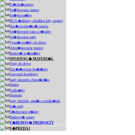
Pr�slu�enstvo
Sp�jkovacie stanice
Sp�jkova�ky
BGA �ablony, reballing kity, stojany
Hor�covzdu�n� stanice
Sp�jkovacie vane a t�gliky
Sp�jkovacie sady
Vypa�ova�ky do dreva
Odsp�jkovacie stanice
Bodov� zv�ra�ky
SPOJOVAC� MATERI�L
Vruty do dreva
Zmr��ovacie bu��rky
Lisovacie konektory
Sady skrutiek a hmo�d�n
Matice
Podlo�ky
Tesnenia
Sady skrutiek, mat�c a podlo�iek
In� sady
S�ahovacie p�sky
Hadicov� spony
V�BEHOV� PRODUKTY
V�PREDAJ