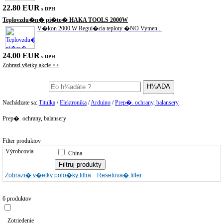
22.80 EUR
s DPH
Teplovzdu�n� pi�to� HAKA TOOLS 2000W
V�kon 2000 W Regul�cia teploty �NO Vymen...
24.00 EUR
s DPH
Zobrazi všetky akcie >>
Nachádzate sa:
Titulka
/
Elektronika
/
Arduino
/
Prep�. ochrany, balansery
Prep�. ochrany, balansery
Filter produktov
Výrobcovia
China
Zobrazi� v�etky polo�ky filtra
Resetova� filter
6 produktov
Zotriedenie