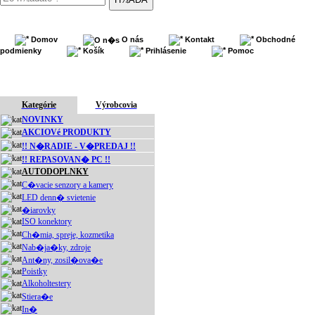
Domov
O nás
Kontakt
Obchodné
podmienky
Košík
Prihlásenie
Pomoc
Kategórie
Výrobcovia
NOVINKY
AKCIOVé PRODUKTY
!! N�RADIE - V�PREDAJ !!
!! REPASOVAN� PC !!
AUTODOPLNKY
C�vacie senzory a kamery
LED denn� svietenie
�iarovky
ISO konektory
Ch�mia, spreje, kozmetika
Nab�ja�ky, zdroje
Ant�ny, zosil�ova�e
Poistky
Alkoholtestery
Stiera�e
In�