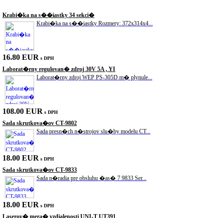
Akciové produkty
Krabi�ka na s��iastky 34 sekci�
Krabi�ka na s��iastky Rozmery: 372x314x4...
16.80 EUR
s DPH
Laborat�rny regulovan� zdroj 30V 5A , YI
Laborat�rny zdroj WEP PS-305D m� plynule...
108.00 EUR
s DPH
Sada skrutkova�ov CT-9802
Sada presn�ch n�strojov slu�by modelu CT...
18.00 EUR
s DPH
Sada skrutkova�ov CT-9833
Sada n�radia pre obsluhu �as� 7 9833 Ser...
18.00 EUR
s DPH
Laserov� mera� vzdialenosti UNI-T UT391