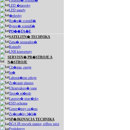
Prenosn� svietidl�
LED �iarovky
LED panely
�elovky
Ru�n� svietidl�
Bytov� svietidl�
PO��TA�E
SATELITN� TECHNIKA
Zatia� nezaraden�
Konzoly
LNB konvertory
SERVISN� PR�STROJE A
N�STROJE
Ch�mia, spreje
In�
Laborat�rne zdroje
Zv�ranie plastov
Ultrazvukov� vane
Tavn� pi�tole
Laserov� grav�rky
ESD ochrana
Gener�tory oz�nu
Zv�ra�ky f�li�
SP�JKOVACIA TECHNIKA
BGA IR rework stanice, reflow pece
Predohrevy