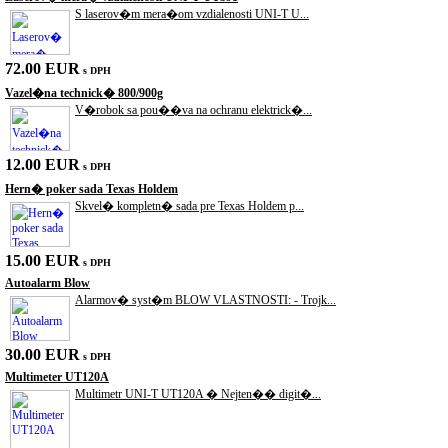
S laserov�m mera�om vzdialenosti UNI-T U...
72.00 EUR
s DPH
Vazel�na technick� 800/900g
V�robok sa pou��va na ochranu elektrick�...
12.00 EUR
s DPH
Hern� poker sada Texas Holdem
Skvel� kompletn� sada pre Texas Holdem p...
15.00 EUR
s DPH
Autoalarm Blow
Alarmov� syst�m BLOW VLASTNOSTI: - Trojk...
30.00 EUR
s DPH
Multimeter UT120A
Multimetr UNI-T UT120A � Nejten�� digit�...