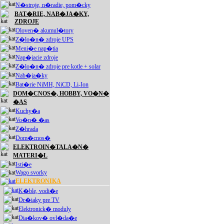
N�stroje, n�radie, pom�cky
BAT�RIE, NAB�JA�KY,
ZDROJE
Oloven� akumul�tory
Z�lo�n� zdroje UPS
Meni�e nap�tia
Nap�jacie zdroje
Z�lo�n� zdroje pre kotle + solar
Nab�ja�ky
Bat�rie NiMH, NiCD, Li-Ion
DOM�CNOS�, HOBBY, VO�N�
�AS
Kuchy�a
Vo�n� �as
Z�hrada
Dom�cnos�
ELEKTROIN�TALA�N�
MATERI�L
Isti�e
Wago svorky
ELEKTRONIKA
K�ble, vodi�e
Dr�iaky pre TV
Elektronick� moduly
Dia�kov� ovl�da�e