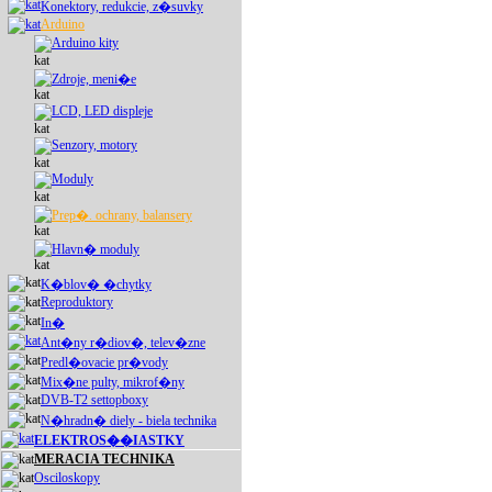
Konektory, redukcie, z�suvky
Arduino
Arduino kity
Zdroje, meni�e
LCD, LED displeje
Senzory, motory
Moduly
Prep�. ochrany, balansery
Hlavn� moduly
K�blov� �chytky
Reproduktory
In�
Ant�ny r�diov�, telev�zne
Predl�ovacie pr�vody
Mix�ne pulty, mikrof�ny
DVB-T2 settopboxy
N�hradn� diely - biela technika
ELEKTROS��IASTKY
MERACIA TECHNIKA
Osciloskopy