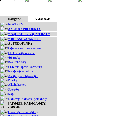
Kategórie
Výrobcovia
NOVINKY
AKCIOVé PRODUKTY
!! N�RADIE - V�PREDAJ !!
!! REPASOVAN� PC !!
AUTODOPLNKY
C�vacie senzory a kamery
LED denn� svietenie
�iarovky
ISO konektory
Ch�mia, spreje, kozmetika
Nab�ja�ky, zdroje
Ant�ny, zosil�ova�e
Poistky
Alkoholtestery
Stiera�e
In�
N�stroje, n�radie, pom�cky
BAT�RIE, NAB�JA�KY,
ZDROJE
Oloven� akumul�tory