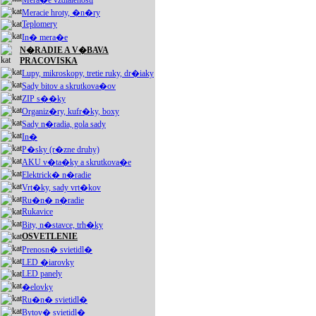
Mera�e vzdialenosti
Meracie hroty, �n�ry
Teplomery
In� mera�e
N�RADIE A V�BAVA
PRACOVISKA
Lupy, mikroskopy, tretie ruky, dr�iaky
Sady bitov a skrutkova�ov
ZIP s��ky
Organiz�ry, kufr�ky, boxy
Sady n�radia, gola sady
In�
P�sky (r�zne druhy)
AKU v�ta�ky a skrutkova�e
Elektrick� n�radie
Vrt�ky, sady vrt�kov
Ru�n� n�radie
Rukavice
Bity, n�stavce, trh�ky
OSVETLENIE
Prenosn� svietidl�
LED �iarovky
LED panely
�elovky
Ru�n� svietidl�
Bytov� svietidl�