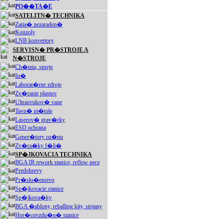
PO��TA�E
SATELITN� TECHNIKA
Zatia� nezaraden�
Konzoly
LNB konvertory
SERVISN� PR�STROJE A
N�STROJE
Ch�mia, spreje
In�
Laborat�rne zdroje
Zv�ranie plastov
Ultrazvukov� vane
Tavn� pi�tole
Laserov� grav�rky
ESD ochrana
Gener�tory oz�nu
Zv�ra�ky f�li�
SP�JKOVACIA TECHNIKA
BGA IR rework stanice, reflow pece
Predohrevy
Pr�slu�enstvo
Sp�jkovacie stanice
Sp�jkova�ky
BGA �ablony, reballing kity, stojany
Hor�covzdu�n� stanice