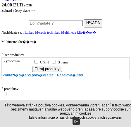
24.00 EUR
s DPH
Zobrazi všetky akcie >>
Nachádzate sa:
Titulka
/
Meracia technika
/
Multimetre klie��ov�
Multimetre klie��ov�
Filter produktov
Výrobcovia
UNI-T
Xtreme
Zobrazi� v�etky polo�ky filtra
Resetova� filter
2 produktov
Zotriedenie
Táto webová stránka používa cookies. Pokraèovaním v prehliadaní si tejto webo
bez zmeny nastavenia vášho webového prehliadaèa pre súbory cookie súhl
Odpor��an�
používaním cookies.
Ïalšie informácie o našich súboroch cookie a ich využívaní
.
Ok
Najlacnej�ie