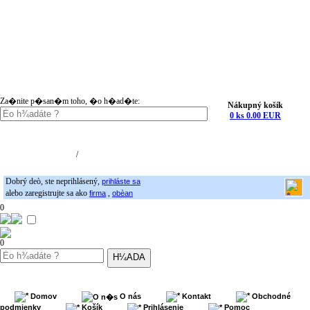
Za�nite p�san�m toho, �o h�ad�te:
Nákupný košík
0 ks 0.00 EUR
Nákupný košík (0)
Registrácia
/
Prihlásenie
Dobrý deò, ste neprihlásený,
prihláste sa
alebo zaregistrujte sa ako
,
firma
obèan
0
0
Domov
O nás
Kontakt
Obchodné
podmienky
Košík
Prihlásenie
Pomoc