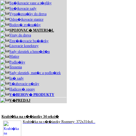
Sp�jkovacie vane a t�gliky
Sp�jkovacie sady
Vypa�ova�ky do dreva
Odsp�jkovacie stanice
Bodov� zv�ra�ky
SPOJOVAC� MATERI�L
Vruty do dreva
Zmr��ovacie bu��rky
Lisovacie konektory
Sady skrutiek a hmo�d�n
Matice
Podlo�ky
Tesnenia
Sady skrutiek, mat�c a podlo�iek
In� sady
S�ahovacie p�sky
Hadicov� spony
V�BEHOV� PRODUKTY
V�PREDAJ
Akciové produkty
Krabi�ka na s��iastky 34 sekci�
Krabi�ka na s��iastky Rozmery: 372x314x4...