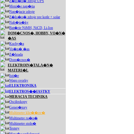
Z�lo�n� zdroje UPS
Meni�e nap�tia
Nap�jacie zdroje
Z�lo�n� zdroje pre kotle + solar
Nab�ja�ky
Bat�rie NiMH, NiCD, Li-Ion
DOM�CNOS�, HOBBY, VO�N�
�AS
Kuchy�a
Vo�n� �as
Z�hrada
Dom�cnos�
ELEKTROIN�TALA�N�
MATERI�L
Isti�e
Wago svorky
ELEKTRONIKA
ELEKTROS��IASTKY
MERACIA TECHNIKA
Osciloskopy
Gener�tory
Multimetre klie��ov�
Multimetre ru�n�
Multimetre stoln�
Testery