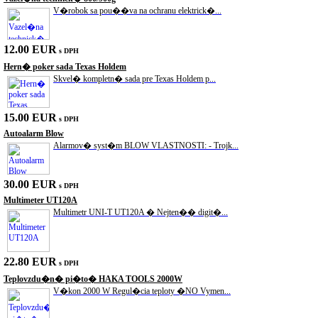
V�robok sa pou��va na ochranu elektrick�...
12.00 EUR
s DPH
Hern� poker sada Texas Holdem
Skvel� kompletn� sada pre Texas Holdem p...
15.00 EUR
s DPH
Autoalarm Blow
Alarmov� syst�m BLOW VLASTNOSTI: - Trojk...
30.00 EUR
s DPH
Multimeter UT120A
Multimetr UNI-T UT120A � Nejten�� digit�...
22.80 EUR
s DPH
Teplovzdu�n� pi�to� HAKA TOOLS 2000W
V�kon 2000 W Regul�cia teploty �NO Vymen...