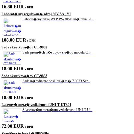
16.80 EUR
s DPH
Laborat�rny regulovan� zdroj 30V 5A , YI
Laborat�rny zdroj WEP PS-305D m� plynule...
108.00 EUR
s DPH
Sada skrutkova�ov CT-9802
Sada presn�ch n�strojov slu�by modelu CT...
18.00 EUR
s DPH
Sada skrutkova�ov CT-9833
Sada n�radia pre obsluhu �as� 7 9833 Ser...
18.00 EUR
s DPH
Laserov� mera� vzdialenosti UNI-T UT391
S laserov�m mera�om vzdialenosti UNI-T U...
72.00 EUR
s DPH
Vazel�na technick� 800/900g