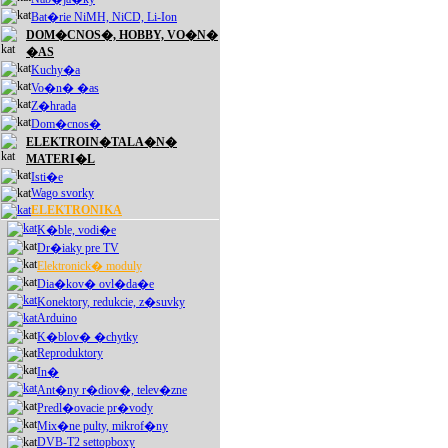
Bat�rie NiMH, NiCD, Li-Ion
DOM�CNOS�, HOBBY, VO�N�
�AS
Kuchy�a
Vo�n� �as
Z�hrada
Dom�cnos�
ELEKTROIN�TALA�N�
MATERI�L
Isti�e
Wago svorky
ELEKTRONIKA
K�ble, vodi�e
Dr�iaky pre TV
Elektronick� moduly
Dia�kov� ovl�da�e
Konektory, redukcie, z�suvky
Arduino
K�blov� �chytky
Reproduktory
In�
Ant�ny r�diov�, telev�zne
Predl�ovacie pr�vody
Mix�ne pulty, mikrof�ny
DVB-T2 settopboxy