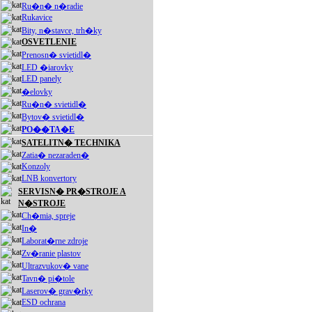
Ru�n� n�radie
Rukavice
Bity, n�stavce, trh�ky
OSVETLENIE
Prenosn� svietidl�
LED �iarovky
LED panely
�elovky
Ru�n� svietidl�
Bytov� svietidl�
PO��TA�E
SATELITN� TECHNIKA
Zatia� nezaraden�
Konzoly
LNB konvertory
SERVISN� PR�STROJE A
N�STROJE
Ch�mia, spreje
In�
Laborat�rne zdroje
Zv�ranie plastov
Ultrazvukov� vane
Tavn� pi�tole
Laserov� grav�rky
ESD ochrana