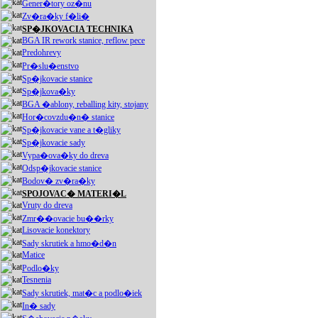
Gener�tory oz�nu
Zv�ra�ky f�li�
SP�JKOVACIA TECHNIKA
BGA IR rework stanice, reflow pece
Predohrevy
Pr�slu�enstvo
Sp�jkovacie stanice
Sp�jkova�ky
BGA �ablony, reballing kity, stojany
Hor�covzdu�n� stanice
Sp�jkovacie vane a t�gliky
Sp�jkovacie sady
Vypa�ova�ky do dreva
Odsp�jkovacie stanice
Bodov� zv�ra�ky
SPOJOVAC� MATERI�L
Vruty do dreva
Zmr��ovacie bu��rky
Lisovacie konektory
Sady skrutiek a hmo�d�n
Matice
Podlo�ky
Tesnenia
Sady skrutiek, mat�c a podlo�iek
In� sady