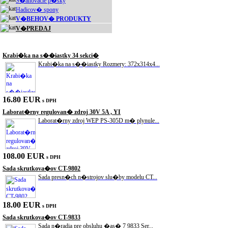
S�ahovacie p�sky
Hadicov� spony
V�BEHOV� PRODUKTY
V�PREDAJ
Akciové produkty
Krabi�ka na s��iastky 34 sekci�
Krabi�ka na s��iastky Rozmery: 372x314x4...
16.80 EUR
s DPH
Laborat�rny regulovan� zdroj 30V 5A , YI
Laborat�rny zdroj WEP PS-305D m� plynule...
108.00 EUR
s DPH
Sada skrutkova�ov CT-9802
Sada presn�ch n�strojov slu�by modelu CT...
18.00 EUR
s DPH
Sada skrutkova�ov CT-9833
Sada n�radia pre obsluhu �as� 7 9833 Ser...