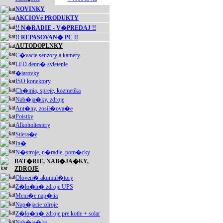
NOVINKY
AKCIOVé PRODUKTY
!! N�RADIE - V�PREDAJ !!
!! REPASOVAN� PC !!
AUTODOPLNKY
C�vacie senzory a kamery
LED denn� svietenie
�iarovky
ISO konektory
Ch�mia, spreje, kozmetika
Nab�ja�ky, zdroje
Ant�ny, zosil�ova�e
Poistky
Alkoholtestery
Stiera�e
In�
N�stroje, n�radie, pom�cky
BAT�RIE, NAB�JA�KY,
ZDROJE
Oloven� akumul�tory
Z�lo�n� zdroje UPS
Meni�e nap�tia
Nap�jacie zdroje
Z�lo�n� zdroje pre kotle + solar
Nab�ja�ky