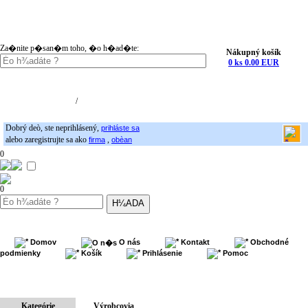
Za�nite p�san�m toho, �o h�ad�te:
Nákupný košík
0 ks 0.00 EUR
Nákupný košík (0)
Registrácia
/
Prihlásenie
Dobrý deò, ste neprihlásený,
prihláste sa
alebo zaregistrujte sa ako
,
firma
obèan
0
0
Domov
O nás
Kontakt
Obchodné
podmienky
Košík
Prihlásenie
Pomoc
Kategórie
Výrobcovia