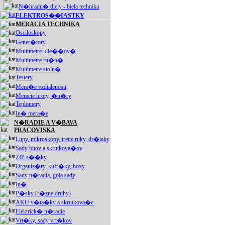
N�hradn� diely - biela technika
ELEKTROS��IASTKY
MERACIA TECHNIKA
Osciloskopy
Gener�tory
Multimetre klie��ov�
Multimetre ru�n�
Multimetre stoln�
Testery
Mera�e vzdialenosti
Meracie hroty, �n�ry
Teplomery
In� mera�e
N�RADIE A V�BAVA
PRACOVISKA
Lupy, mikroskopy, tretie ruky, dr�iaky
Sady bitov a skrutkova�ov
ZIP s��ky
Organiz�ry, kufr�ky, boxy
Sady n�radia, gola sady
In�
P�sky (r�zne druhy)
AKU v�ta�ky a skrutkova�e
Elektrick� n�radie
Vrt�ky, sady vrt�kov