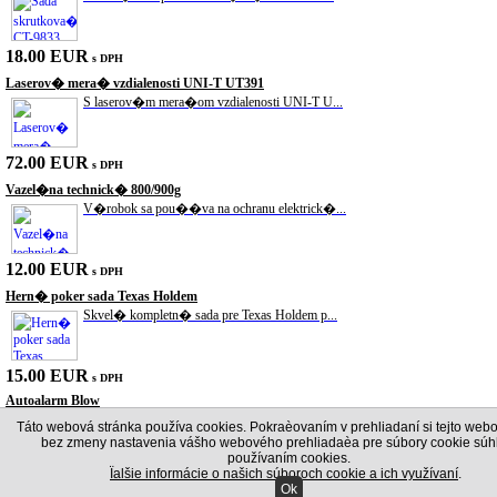
18.00 EUR
s DPH
Laserov� mera� vzdialenosti UNI-T UT391
S laserov�m mera�om vzdialenosti UNI-T U...
72.00 EUR
s DPH
Vazel�na technick� 800/900g
V�robok sa pou��va na ochranu elektrick�...
12.00 EUR
s DPH
Hern� poker sada Texas Holdem
Skvel� kompletn� sada pre Texas Holdem p...
15.00 EUR
s DPH
Autoalarm Blow
Alarmov� syst�m BLOW VLASTNOSTI: - Trojk...
Táto webová stránka používa cookies. Pokraèovaním v prehliadaní si tejto webo
bez zmeny nastavenia vášho webového prehliadaèa pre súbory cookie súhl
používaním cookies.
Ïalšie informácie o našich súboroch cookie a ich využívaní
.
30.00 EUR
s DPH
Ok