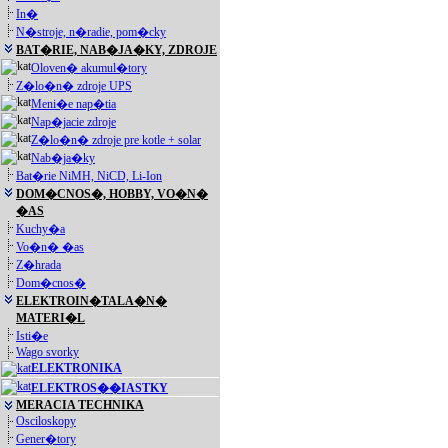
In�
N�stroje, n�radie, pom�cky
BAT�RIE, NAB�JA�KY, ZDROJE
Oloven� akumul�tory
Z�lo�n� zdroje UPS
Meni�e nap�tia
Nap�jacie zdroje
Z�lo�n� zdroje pre kotle + solar
Nab�ja�ky
Bat�rie NiMH, NiCD, Li-Ion
DOM�CNOS�, HOBBY, VO�N�
�AS
Kuchy�a
Vo�n� �as
Z�hrada
Dom�cnos�
ELEKTROIN�TALA�N�
MATERI�L
Isti�e
Wago svorky
ELEKTRONIKA
ELEKTROS��IASTKY
MERACIA TECHNIKA
Osciloskopy
Gener�tory