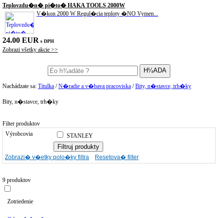
Teplovzdu�n� pi�to� HAKA TOOLS 2000W
V�kon 2000 W Regul�cia teploty �NO Vymen...
24.00 EUR
s DPH
Zobrazi všetky akcie >>
Nachádzate sa:
Titulka
/
N�radie a v�bava pracoviska
/
Bity, n�stavce, trh�ky
Bity, n�stavce, trh�ky
Filter produktov
Výrobcovia
STANLEY
Zobrazi� v�etky polo�ky filtra
Resetova� filter
9 produktov
Zotriedenie