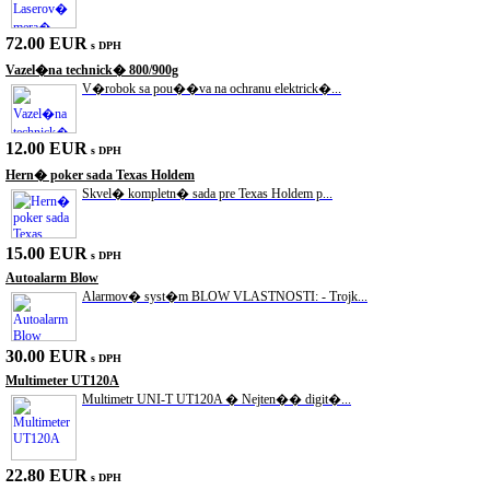
72.00 EUR
s DPH
Vazel�na technick� 800/900g
V�robok sa pou��va na ochranu elektrick�...
12.00 EUR
s DPH
Hern� poker sada Texas Holdem
Skvel� kompletn� sada pre Texas Holdem p...
15.00 EUR
s DPH
Autoalarm Blow
Alarmov� syst�m BLOW VLASTNOSTI: - Trojk...
30.00 EUR
s DPH
Multimeter UT120A
Multimetr UNI-T UT120A � Nejten�� digit�...
22.80 EUR
s DPH