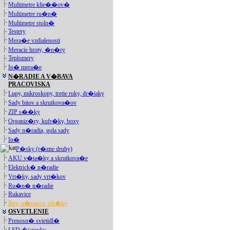
Multimetre klie��ov�
Multimetre ru�n�
Multimetre stoln�
Testery
Mera�e vzdialenosti
Meracie hroty, �n�ry
Teplomery
In� mera�e
N�RADIE A V�BAVA
PRACOVISKA
Lupy, mikroskopy, tretie ruky, dr�iaky
Sady bitov a skrutkova�ov
ZIP s��ky
Organiz�ry, kufr�ky, boxy
Sady n�radia, gola sady
In�
P�sky (r�zne druhy)
AKU v�ta�ky a skrutkova�e
Elektrick� n�radie
Vrt�ky, sady vrt�kov
Ru�n� n�radie
Rukavice
Bity, n�stavce, trh�ky
OSVETLENIE
Prenosn� svietidl�