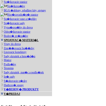
Sp�jkovacie stanice
Sp�jkova�ky
BGA �ablony, reballing kity, stojany
Hor�covzdu�n� stanice
Sp�jkovacie vane a t�gliky
Sp�jkovacie sady
Vypa�ova�ky do dreva
Odsp�jkovacie stanice
Bodov� zv�ra�ky
SPOJOVAC� MATERI�L
Vruty do dreva
Zmr��ovacie bu��rky
Lisovacie konektory
Sady skrutiek a hmo�d�n
Matice
Podlo�ky
Tesnenia
Sady skrutiek, mat�c a podlo�iek
In� sady
S�ahovacie p�sky
Hadicov� spony
V�BEHOV� PRODUKTY
V�PREDAJ
Akciové produkty