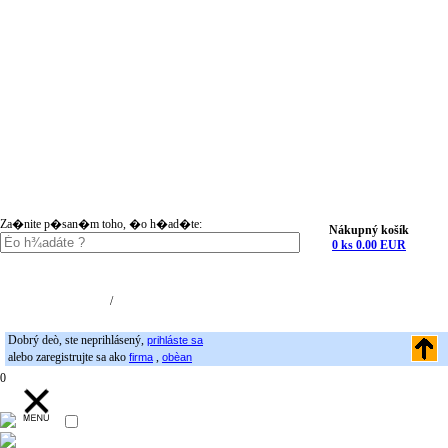
Za�nite p�san�m toho, �o h�ad�te:
Nákupný košík
0 ks 0.00 EUR
Nákupný košík (0)
Registrácia
/
Prihlásenie
Dobrý deò, ste neprihlásený,
prihláste sa
alebo zaregistrujte sa ako
,
firma
obèan
0