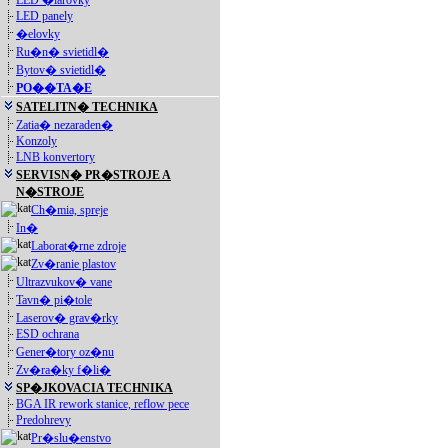
LED �iarovky
LED panely
�elovky
Ru�n� svietidl�
Bytov� svietidl�
PO��TA�E
SATELITN� TECHNIKA
Zatia� nezaraden�
Konzoly
LNB konvertory
SERVISN� PR�STROJE A
N�STROJE
Ch�mia, spreje
In�
Laborat�rne zdroje
Zv�ranie plastov
Ultrazvukov� vane
Tavn� pi�tole
Laserov� grav�rky
ESD ochrana
Gener�tory oz�nu
Zv�ra�ky f�li�
SP�JKOVACIA TECHNIKA
BGA IR rework stanice, reflow pece
Predohrevy
Pr�slu�enstvo