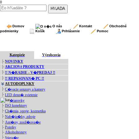
0
Domov
O nás
Kontakt
Obchodné
podmienky
Košík
Prihlásenie
Pomoc
Kategórie
Výrobcovia
NOVINKY
AKCIOVé PRODUKTY
!! N�RADIE - V�PREDAJ !!
!! REPASOVAN� PC !!
AUTODOPLNKY
C�vacie senzory a kamery
LED denn� svietenie
�iarovky
ISO konektory
Ch�mia, spreje, kozmetika
Nab�ja�ky, zdroje
Ant�ny, zosil�ova�e
Poistky
Alkoholtestery
Stiera�e