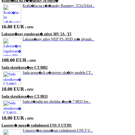
Krabi�ka na s��iastky 34 sekci�
Krabi�ka na s��iastky Rozmery: 372x314x4...
16.80 EUR
s DPH
Laborat�rny regulovan� zdroj 30V 5A , YI
Laborat�rny zdroj WEP PS-305D m� plynule...
108.00 EUR
s DPH
Sada skrutkova�ov CT-9802
Sada presn�ch n�strojov slu�by modelu CT...
18.00 EUR
s DPH
Sada skrutkova�ov CT-9833
Sada n�radia pre obsluhu �as� 7 9833 Ser...
18.00 EUR
s DPH
Laserov� mera� vzdialenosti UNI-T UT391
S laserov�m mera�om vzdialenosti UNI-T U...