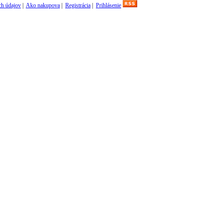
h údajov
|
Ako nakupova
|
Registrácia
|
Prihlásenie