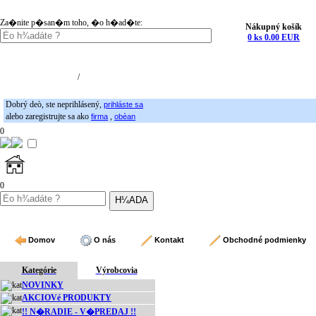
Za�nite p�san�m toho, �o h�ad�te:
Nákupný košík
0 ks 0.00 EUR
Nákupný košík (0)
Registrácia
/
Prihlásenie
Dobrý deò, ste neprihlásený,
prihláste sa
alebo zaregistrujte sa ako
,
firma
obèan
0
0
Domov
O nás
Kontakt
Obchodné podmienky
Kategórie
Výrobcovia
NOVINKY
AKCIOVé PRODUKTY
!! N�RADIE - V�PREDAJ !!