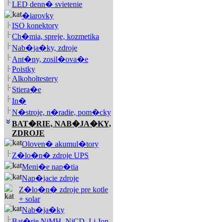
LED denn� svietenie
�iarovky
ISO konektory
Ch�mia, spreje, kozmetika
Nab�ja�ky, zdroje
Ant�ny, zosil�ova�e
Poistky
Alkoholtestery
Stiera�e
In�
N�stroje, n�radie, pom�cky
BAT�RIE, NAB�JA�KY,
ZDROJE
Oloven� akumul�tory
Z�lo�n� zdroje UPS
Meni�e nap�tia
Nap�jacie zdroje
Z�lo�n� zdroje pre kotle
+ solar
Nab�ja�ky
Bat�rie NiMH, NiCD, Li-Ion