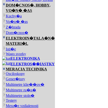
DOM�CNOS�, HOBBY,
VO�N� �AS
Kuchy�a
Vo�n� �as
Z�hrada
Dom�cnos�
ELEKTROIN�TALA�N�
MATERI�L
Isti�e
Wago svorky
ELEKTRONIKA
ELEKTROS��IASTKY
MERACIA TECHNIKA
Osciloskopy
Gener�tory
Multimetre klie��ov�
Multimetre ru�n�
Multimetre stoln�
Testery
Mera�e vzdialenosti