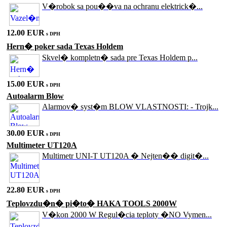
V�robok sa pou��va na ochranu elektrick�...
12.00 EUR
s DPH
Hern� poker sada Texas Holdem
Skvel� kompletn� sada pre Texas Holdem p...
15.00 EUR
s DPH
Autoalarm Blow
Alarmov� syst�m BLOW VLASTNOSTI: - Trojk...
30.00 EUR
s DPH
Multimeter UT120A
Multimetr UNI-T UT120A � Nejten�� digit�...
22.80 EUR
s DPH
Teplovzdu�n� pi�to� HAKA TOOLS 2000W
V�kon 2000 W Regul�cia teploty �NO Vymen...