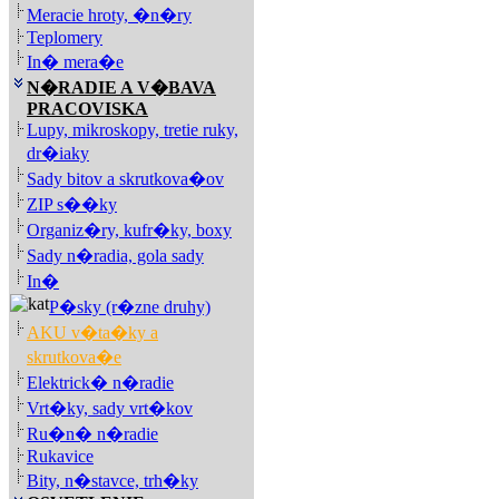
Meracie hroty, �n�ry
Teplomery
In� mera�e
N�RADIE A V�BAVA
PRACOVISKA
Lupy, mikroskopy, tretie ruky,
dr�iaky
Sady bitov a skrutkova�ov
ZIP s��ky
Organiz�ry, kufr�ky, boxy
Sady n�radia, gola sady
In�
P�sky (r�zne druhy)
AKU v�ta�ky a
skrutkova�e
Elektrick� n�radie
Vrt�ky, sady vrt�kov
Ru�n� n�radie
Rukavice
Bity, n�stavce, trh�ky