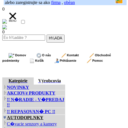
alebo zaregistrujte sa ako
firma
,
obèan
0
0
Domov
O nás
Kontakt
Obchodné
podmienky
Košík
Prihlásenie
Pomoc
Kategórie
Výrobcovia
NOVINKY
AKCIOVé PRODUKTY
!! N�RADIE - V�PREDAJ
!!
!! REPASOVAN� PC !!
AUTODOPLNKY
C�vacie senzory a kamery