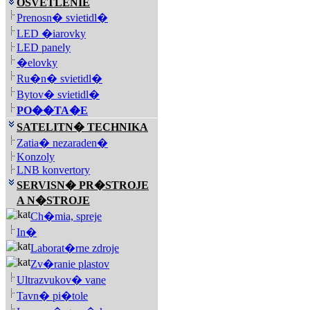
OSVETLENIE
Prenosn� svietidl�
LED �iarovky
LED panely
�elovky
Ru�n� svietidl�
Bytov� svietidl�
PO��TA�E
SATELITN� TECHNIKA
Zatia� nezaraden�
Konzoly
LNB konvertory
SERVISN� PR�STROJE
A N�STROJE
Ch�mia, spreje
In�
Laborat�rne zdroje
Zv�ranie plastov
Ultrazvukov� vane
Tavn� pi�tole