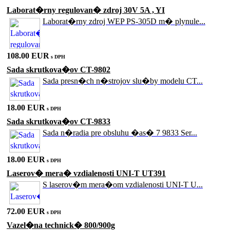
Laborat�rny regulovan� zdroj 30V 5A , YI
Laborat�rny zdroj WEP PS-305D m� plynule...
108.00 EUR
s DPH
Sada skrutkova�ov CT-9802
Sada presn�ch n�strojov slu�by modelu CT...
18.00 EUR
s DPH
Sada skrutkova�ov CT-9833
Sada n�radia pre obsluhu �as� 7 9833 Ser...
18.00 EUR
s DPH
Laserov� mera� vzdialenosti UNI-T UT391
S laserov�m mera�om vzdialenosti UNI-T U...
72.00 EUR
s DPH
Vazel�na technick� 800/900g