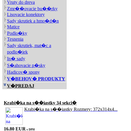
Vruty do dreva
Zmr��ovacie bu��rky
Lisovacie konektory
Sady skrutiek a hmo�d�n
Matice
Podlo�ky
Tesnenia
Sady skrutiek, mat�c a
podlo�iek
In� sady
S�ahovacie p�sky
Hadicov� spony
V�BEHOV� PRODUKTY
V�PREDAJ
Akciové produkty
Krabi�ka na s��iastky 34 sekci�
Krabi�ka na s��iastky Rozmery: 372x314x4...
16.80 EUR
s DPH