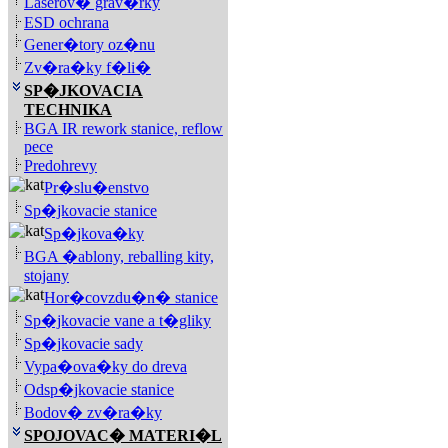
Laserov� grav�rky
ESD ochrana
Gener�tory oz�nu
Zv�ra�ky f�li�
SP�JKOVACIA
TECHNIKA
BGA IR rework stanice, reflow
pece
Predohrevy
Pr�slu�enstvo
Sp�jkovacie stanice
Sp�jkova�ky
BGA �ablony, reballing kity,
stojany
Hor�covzdu�n� stanice
Sp�jkovacie vane a t�gliky
Sp�jkovacie sady
Vypa�ova�ky do dreva
Odsp�jkovacie stanice
Bodov� zv�ra�ky
SPOJOVAC� MATERI�L