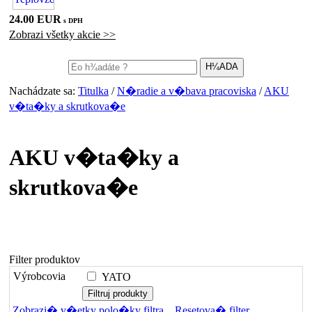
24.00 EUR
s DPH
Zobrazi všetky akcie >>
Nachádzate sa:
Titulka
/
N�radie a v�bava pracoviska
/
AKU
v�ta�ky a skrutkova�e
AKU v�ta�ky a
skrutkova�e
Filter produktov
Výrobcovia
YATO
Zobrazi� v�etky polo�ky filtra
Resetova� filter