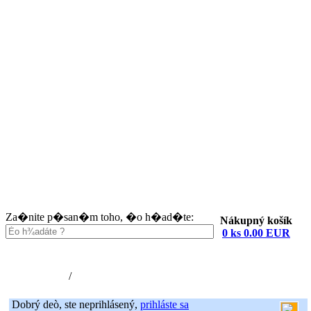
Za�nite p�san�m toho, �o h�ad�te:
Nákupný košík
0 ks 0.00 EUR
Nákupný košík (0)
Registrácia
/
Prihlásenie
Dobrý deò, ste neprihlásený,
prihláste sa