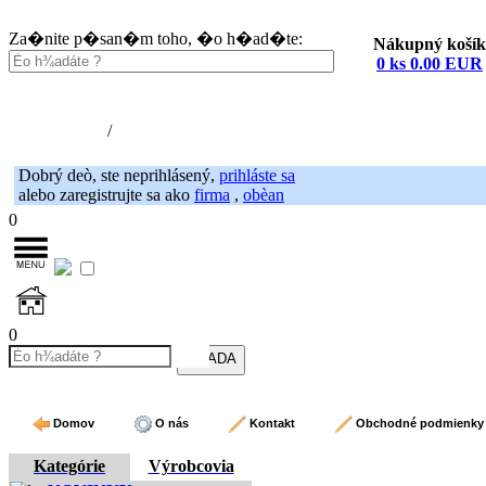
Za�nite p�san�m toho, �o h�ad�te:
Nákupný košík
0 ks 0.00 EUR
Nákupný košík (0)
Registrácia
/
Prihlásenie
Dobrý deò, ste neprihlásený,
prihláste sa
alebo zaregistrujte sa ako
firma
,
obèan
0
0
Domov
O nás
Kontakt
Obchodné podmienky
Kategórie
Výrobcovia