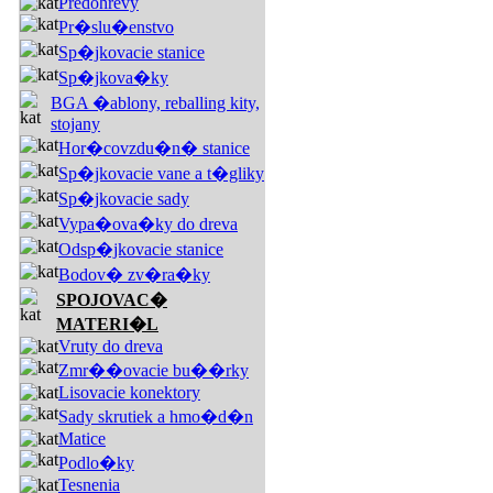
Predohrevy
Pr�slu�enstvo
Sp�jkovacie stanice
Sp�jkova�ky
BGA �ablony, reballing kity,
stojany
Hor�covzdu�n� stanice
Sp�jkovacie vane a t�gliky
Sp�jkovacie sady
Vypa�ova�ky do dreva
Odsp�jkovacie stanice
Bodov� zv�ra�ky
SPOJOVAC�
MATERI�L
Vruty do dreva
Zmr��ovacie bu��rky
Lisovacie konektory
Sady skrutiek a hmo�d�n
Matice
Podlo�ky
Tesnenia