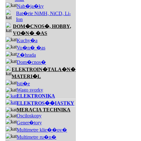
Nab�ja�ky
Bat�rie NiMH, NiCD, Li-
Ion
DOM�CNOS�, HOBBY,
VO�N� �AS
Kuchy�a
Vo�n� �as
Z�hrada
Dom�cnos�
ELEKTROIN�TALA�N�
MATERI�L
Isti�e
Wago svorky
ELEKTRONIKA
ELEKTROS��IASTKY
MERACIA TECHNIKA
Osciloskopy
Gener�tory
Multimetre klie��ov�
Multimetre ru�n�