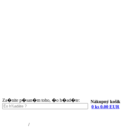
Za�nite p�san�m toho, �o h�ad�te:
Nákupný košík
0 ks 0.00 EUR
Nákupný košík (0)
Registrácia
/
Prihlásenie