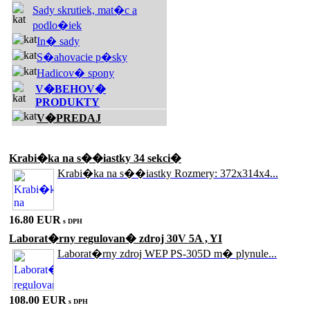
Sady skrutiek, mat�c a
podlo�iek
In� sady
S�ahovacie p�sky
Hadicov� spony
V�BEHOV�
PRODUKTY
V�PREDAJ
Akciové produkty
Krabi�ka na s��iastky 34 sekci�
Krabi�ka na s��iastky Rozmery: 372x314x4...
16.80 EUR
s DPH
Laborat�rny regulovan� zdroj 30V 5A , YI
Laborat�rny zdroj WEP PS-305D m� plynule...
108.00 EUR
s DPH