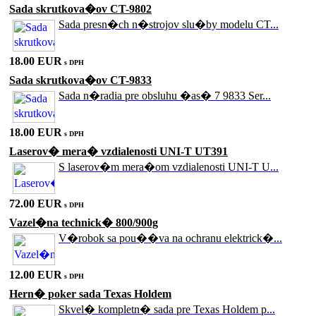
Sada skrutkova�ov CT-9802
Sada presn�ch n�strojov slu�by modelu CT...
18.00 EUR
s DPH
Sada skrutkova�ov CT-9833
Sada n�radia pre obsluhu �as� 7 9833 Ser...
18.00 EUR
s DPH
Laserov� mera� vzdialenosti UNI-T UT391
S laserov�m mera�om vzdialenosti UNI-T U...
72.00 EUR
s DPH
Vazel�na technick� 800/900g
V�robok sa pou��va na ochranu elektrick�...
12.00 EUR
s DPH
Hern� poker sada Texas Holdem
Skvel� kompletn� sada pre Texas Holdem p...