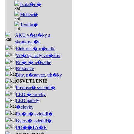
Izola�n�
Meden�
Textiln�
AKU v�ta�ky a
skrutkova�e
Elektrick� n�radie
Vrt�ky, sady vrt�kov
Ru�n� n�radie
Rukavice
Bity, n�stavce, trh�ky
OSVETLENIE
Prenosn� svietidl�
LED �iarovky
LED panely
�elovky
Ru�n� svietidl�
Bytov� svietidl�
PO��TA�E