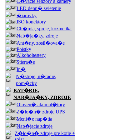
C�vacie senzory a kamery
LED denn� svietenie
�iarovky
ISO konektory
Ch�mia, spreje, kozmetika
Nab�ja�ky, zdroje
Ant�ny, zosil�ova�e
Poistky
Alkoholtestery
Stiera�e
In�
N�stroje, n�radie,
pom�cky
BAT�RIE,
NAB�JA�KY, ZDROJE
Oloven� akumul�tory
Z�lo�n� zdroje UPS
Meni�e nap�tia
Nap�jacie zdroje
Z�lo�n� zdroje pre kotle +
solar