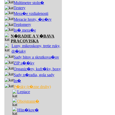
Multimetre stoln�
Testery
Mera�e vzdialenosti
Meracie hroty, �n�ry
Teplomery
In� mera�e
N�RADIE A V�BAVA
PRACOVISKA
Lupy, mikroskopy, tretie ruky,
dr�iaky
Sady bitov a skrutkova�ov
ZIP s��ky
Organiz�ry, kufr�ky, boxy
Sady n�radia, gola sady
In�
P�sky (r�zne druhy)
Lepiace
Obojstrann�
Hlin�kov�