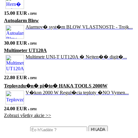
15.00 EUR
s DPH
Autoalarm Blow
Alarmov� syst�m BLOW VLASTNOSTI: - Trojk...
30.00 EUR
s DPH
Multimeter UT120A
Multimetr UNI-T UT120A � Nejten�� digit�...
22.80 EUR
s DPH
Teplovzdu�n� pi�to� HAKA TOOLS 2000W
V�kon 2000 W Regul�cia teploty �NO Vymen...
24.00 EUR
s DPH
Zobrazi všetky akcie >>