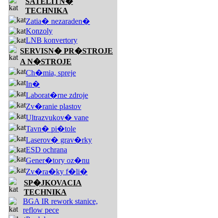
SATELITN�
TECHNIKA
Zatia� nezaraden�
Konzoly
LNB konvertory
SERVISN� PR�STROJE
A N�STROJE
Ch�mia, spreje
In�
Laborat�rne zdroje
Zv�ranie plastov
Ultrazvukov� vane
Tavn� pi�tole
Laserov� grav�rky
ESD ochrana
Gener�tory oz�nu
Zv�ra�ky f�li�
SP�JKOVACIA
TECHNIKA
BGA IR rework stanice,
reflow pece