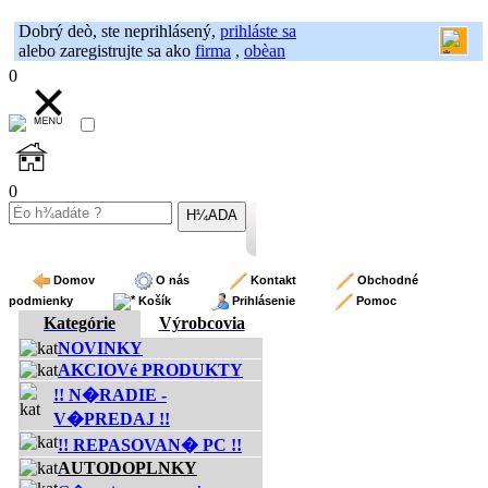
Dobrý deò, ste neprihlásený,
prihláste sa
alebo zaregistrujte sa ako
firma
,
obèan
0
0
Domov
O nás
Kontakt
Obchodné
podmienky
Košík
Prihlásenie
Pomoc
Kategórie
Výrobcovia
NOVINKY
AKCIOVé PRODUKTY
!! N�RADIE -
V�PREDAJ !!
!! REPASOVAN� PC !!
AUTODOPLNKY