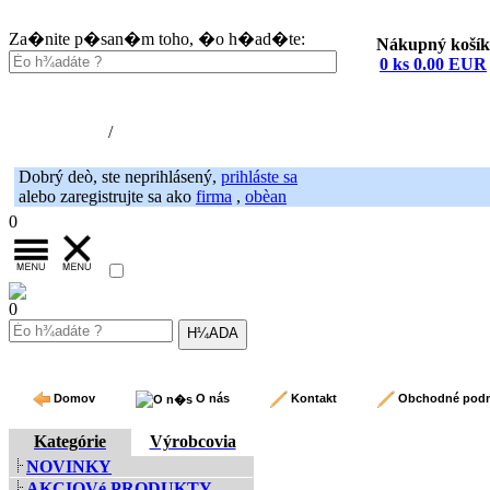
Za�nite p�san�m toho, �o h�ad�te:
Nákupný košík
0 ks 0.00 EUR
Nákupný košík (0)
Registrácia
/
Prihlásenie
Dobrý deò, ste neprihlásený,
prihláste sa
alebo zaregistrujte sa ako
firma
,
obèan
0
0
Domov
O nás
Kontakt
Obchodné pod
Kategórie
Výrobcovia
NOVINKY
AKCIOVé PRODUKTY