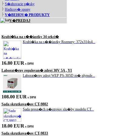
S�ahovacie p�sky
Hadicov� spony
V�BEHOV� PRODUKTY
V�PREDAJ
Akciové produkty
Krabi�ka na s��iastky 34 sekci�
Krabi�ka na s��iastky Rozmery: 372x314x4...
16.80 EUR
s DPH
Laborat�rny regulovan� zdroj 30V 5A , YI
Laborat�rny zdroj WEP PS-305D m� plynule...
108.00 EUR
s DPH
Sada skrutkova�ov CT-9802
Sada presn�ch n�strojov slu�by modelu CT...
18.00 EUR
s DPH
Sada skrutkova�ov CT-9833