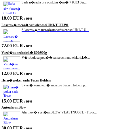
Sada n�radia pre obsluhu �as� 7 9833 Ser...
18.00 EUR
s DPH
Laserov� mera� vzdialenosti UNI-T UT391
S laserov�m mera�om vzdialenosti UNI-T U...
72.00 EUR
s DPH
Vazel�na technick� 800/900g
V�robok sa pou��va na ochranu elektrick�...
12.00 EUR
s DPH
Hern� poker sada Texas Holdem
Skvel� kompletn� sada pre Texas Holdem p...
15.00 EUR
s DPH
Autoalarm Blow
Alarmov� syst�m BLOW VLASTNOSTI: - Trojk...
30.00 EUR
s DPH