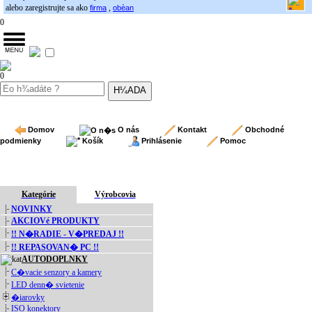
alebo zaregistrujte sa ako
,
firma
obèan
0
0
Domov
O nás
Kontakt
Obchodné
podmienky
Košík
Prihlásenie
Pomoc
Kategórie
Výrobcovia
NOVINKY
AKCIOVé PRODUKTY
!! N�RADIE - V�PREDAJ !!
!! REPASOVAN� PC !!
AUTODOPLNKY
C�vacie senzory a kamery
LED denn� svietenie
�iarovky
ISO konektory