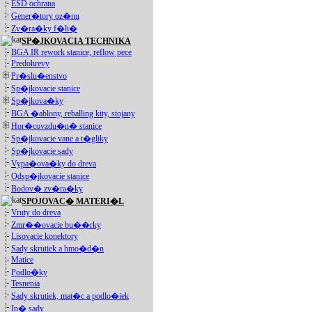
ESD ochrana
Gener�tory oz�nu
Zv�ra�ky f�li�
SP�JKOVACIA TECHNIKA
BGA IR rework stanice, reflow pece
Predohrevy
Pr�slu�enstvo
Sp�jkovacie stanice
Sp�jkova�ky
BGA �ablony, reballing kity, stojany
Hor�covzdu�n� stanice
Sp�jkovacie vane a t�gliky
Sp�jkovacie sady
Vypa�ova�ky do dreva
Odsp�jkovacie stanice
Bodov� zv�ra�ky
SPOJOVAC� MATERI�L
Vruty do dreva
Zmr��ovacie bu��rky
Lisovacie konektory
Sady skrutiek a hmo�d�n
Matice
Podlo�ky
Tesnenia
Sady skrutiek, mat�c a podlo�iek
In� sady