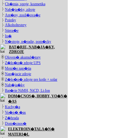
Ch�mia, spreje, kozmetika
Nab�ja�ky, zdroje
Ant�ny, zosil�ova�e
Poistky
Alkoholtestery
Stiera�e
In�
N�stroje, n�radie, pom�cky
BAT�RIE, NAB�JA�KY,
ZDROJE
Oloven� akumul�tory
Z�lo�n� zdroje UPS
Meni�e nap�tia
Nap�jacie zdroje
Z�lo�n� zdroje pre kotle + solar
Nab�ja�ky
Bat�rie NiMH, NiCD, Li-Ion
DOM�CNOS�, HOBBY, VO�N�
�AS
Kuchy�a
Vo�n� �as
Z�hrada
Dom�cnos�
ELEKTROIN�TALA�N�
MATERI�L