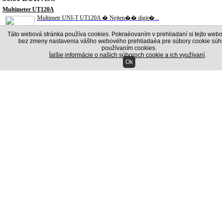
Multimeter UT120A
Multimetr UNI-T UT120A � Nejten�� digit�...
Táto webová stránka používa cookies. Pokraèovaním v prehliadaní si tejto webo
bez zmeny nastavenia vášho webového prehliadaèa pre súbory cookie súhl
používaním cookies.
22.80 EUR
s DPH
Ïalšie informácie o našich súboroch cookie a ich využívaní
.
Ok
Teplovzdu�n� pi�to� HAKA TOOLS 2000W
V�kon 2000 W Regul�cia teploty �NO Vymen...
24.00 EUR
s DPH
Zobrazi všetky akcie >>
Nová registrácia
Ak sa chcete zaregistrova ako firma, kliknite na
REGISTRÁCIA
.
firma
Názov:
*
Adresa:
*
Mesto:
*