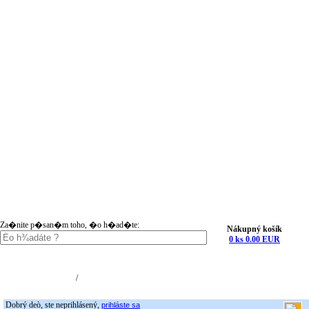
Za�nite p�san�m toho, �o h�ad�te:
Nákupný košík
0 ks 0.00 EUR
Nákupný košík (0)
Registrácia
/
Prihlásenie
Dobrý deò, ste neprihlásený,
prihláste sa