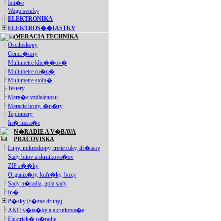
Isti�e
Wago svorky
ELEKTRONIKA
ELEKTROS��IASTKY
MERACIA TECHNIKA
Osciloskopy
Gener�tory
Multimetre klie��ov�
Multimetre ru�n�
Multimetre stoln�
Testery
Mera�e vzdialenosti
Meracie hroty, �n�ry
Teplomery
In� mera�e
N�RADIE A V�BAVA
PRACOVISKA
Lupy, mikroskopy, tretie ruky, dr�iaky
Sady bitov a skrutkova�ov
ZIP s��ky
Organiz�ry, kufr�ky, boxy
Sady n�radia, gola sady
In�
P�sky (r�zne druhy)
AKU v�ta�ky a skrutkova�e
Elektrick� n�radie