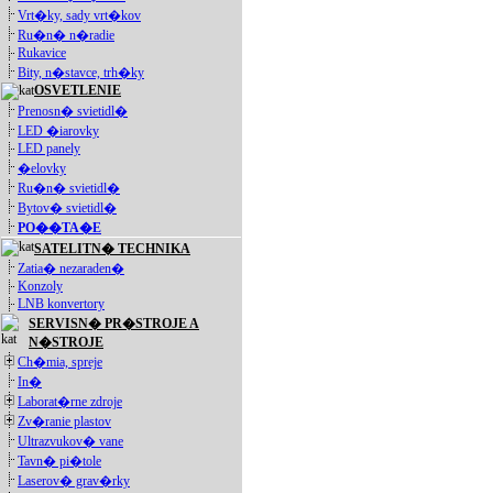
Vrt�ky, sady vrt�kov
Ru�n� n�radie
Rukavice
Bity, n�stavce, trh�ky
OSVETLENIE
Prenosn� svietidl�
LED �iarovky
LED panely
�elovky
Ru�n� svietidl�
Bytov� svietidl�
PO��TA�E
SATELITN� TECHNIKA
Zatia� nezaraden�
Konzoly
LNB konvertory
SERVISN� PR�STROJE A
N�STROJE
Ch�mia, spreje
In�
Laborat�rne zdroje
Zv�ranie plastov
Ultrazvukov� vane
Tavn� pi�tole
Laserov� grav�rky