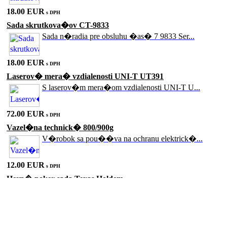
18.00 EUR
s DPH
Sada skrutkova�ov CT-9833
Sada n�radia pre obsluhu �as� 7 9833 Ser...
18.00 EUR
s DPH
Laserov� mera� vzdialenosti UNI-T UT391
S laserov�m mera�om vzdialenosti UNI-T U...
72.00 EUR
s DPH
Vazel�na technick� 800/900g
V�robok sa pou��va na ochranu elektrick�...
12.00 EUR
s DPH
Hern� poker sada Texas Holdem
Skvel� kompletn� sada pre Texas Holdem p...
15.00 EUR
s DPH