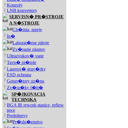
Konzoly
LNB konvertory
SERVISN� PR�STROJE
A N�STROJE
Ch�mia, spreje
In�
Laborat�rne zdroje
Zv�ranie plastov
Ultrazvukov� vane
Tavn� pi�tole
Laserov� grav�rky
ESD ochrana
Gener�tory oz�nu
Zv�ra�ky f�li�
SP�JKOVACIA
TECHNIKA
BGA IR rework stanice, reflow
pece
Predohrevy
Pr�slu�enstvo