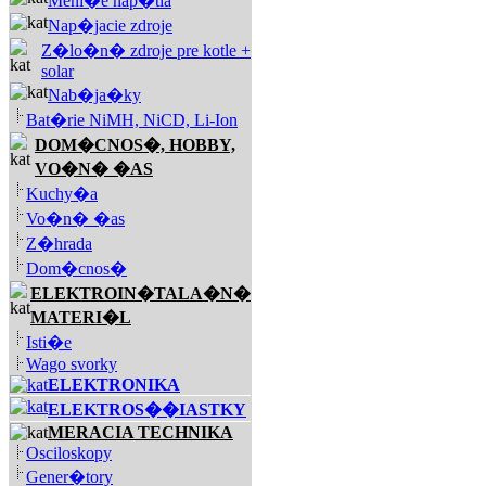
Meni�e nap�tia
Nap�jacie zdroje
Z�lo�n� zdroje pre kotle +
solar
Nab�ja�ky
Bat�rie NiMH, NiCD, Li-Ion
DOM�CNOS�, HOBBY,
VO�N� �AS
Kuchy�a
Vo�n� �as
Z�hrada
Dom�cnos�
ELEKTROIN�TALA�N�
MATERI�L
Isti�e
Wago svorky
ELEKTRONIKA
ELEKTROS��IASTKY
MERACIA TECHNIKA
Osciloskopy
Gener�tory