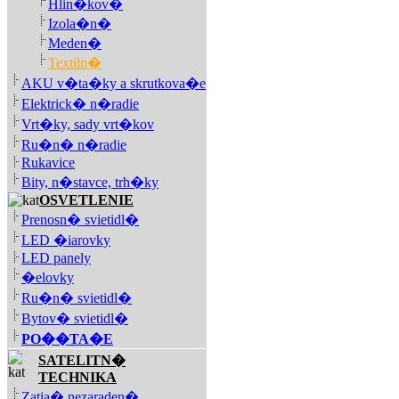
Hlin�kov�
Izola�n�
Meden�
Textiln�
AKU v�ta�ky a skrutkova�e
Elektrick� n�radie
Vrt�ky, sady vrt�kov
Ru�n� n�radie
Rukavice
Bity, n�stavce, trh�ky
OSVETLENIE
Prenosn� svietidl�
LED �iarovky
LED panely
�elovky
Ru�n� svietidl�
Bytov� svietidl�
PO��TA�E
SATELITN�
TECHNIKA
Zatia� nezaraden�