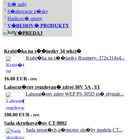
In� sady
S�ahovacie p�sky
Hadicov� spony
V�BEHOV� PRODUKTY
V�PREDAJ
Akciové produkty
Krabi�ka na s��iastky 34 sekci�
Krabi�ka na s��iastky Rozmery: 372x314x4...
16.80 EUR
s DPH
Laborat�rny regulovan� zdroj 30V 5A , YI
Laborat�rny zdroj WEP PS-305D m� plynule...
108.00 EUR
s DPH
Sada skrutkova�ov CT-9802
Sada presn�ch n�strojov slu�by modelu CT...