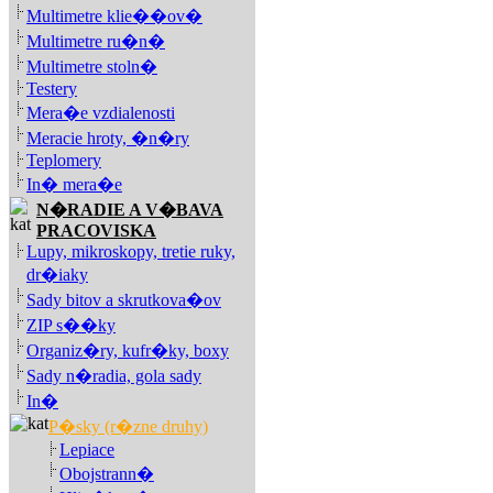
Multimetre klie��ov�
Multimetre ru�n�
Multimetre stoln�
Testery
Mera�e vzdialenosti
Meracie hroty, �n�ry
Teplomery
In� mera�e
N�RADIE A V�BAVA
PRACOVISKA
Lupy, mikroskopy, tretie ruky,
dr�iaky
Sady bitov a skrutkova�ov
ZIP s��ky
Organiz�ry, kufr�ky, boxy
Sady n�radia, gola sady
In�
P�sky (r�zne druhy)
Lepiace
Obojstrann�