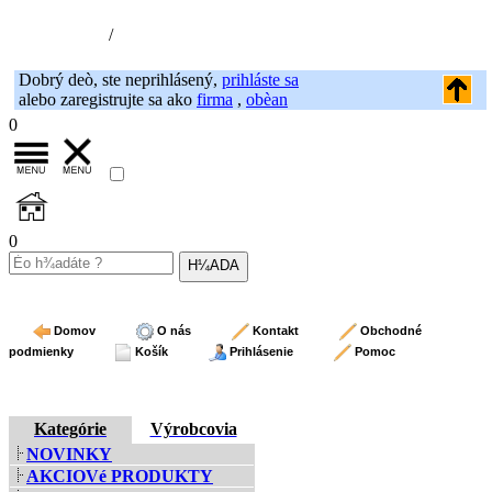
Nákupný košík (0)
Registrácia
/
Prihlásenie
Dobrý deò, ste neprihlásený,
prihláste sa
alebo zaregistrujte sa ako
firma
,
obèan
0
0
Domov
O nás
Kontakt
Obchodné
podmienky
Košík
Prihlásenie
Pomoc
Kategórie
Výrobcovia
NOVINKY
AKCIOVé PRODUKTY