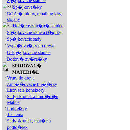
Sp�jkovacie stanice
Sp�jkova�ky
BGA �ablony, reballing kity,
stojany
Hor�covzdu�n� stanice
Sp�jkovacie vane a t�gliky
Sp�jkovacie sady
Vypa�ova�ky do dreva
Odsp�jkovacie stanice
Bodov� zv�ra�ky
SPOJOVAC�
MATERI�L
Vruty do dreva
Zmr��ovacie bu��rky
Lisovacie konektory
Sady skrutiek a hmo�d�n
Matice
Podlo�ky
Tesnenia
Sady skrutiek, mat�c a
podlo�iek