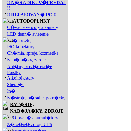
!! N�RADIE - V�PREDAJ
!!
!! REPASOVAN� PC !!
AUTODOPLNKY
C�vacie senzory a kamery
LED denn� svietenie
�iarovky
ISO konektory
Ch�mia, spreje, kozmetika
Nab�ja�ky, zdroje
Ant�ny, zosil�ova�e
Poistky
Alkoholtestery
Stiera�e
In�
N�stroje, n�radie, pom�cky
BAT�RIE,
NAB�JA�KY, ZDROJE
Oloven� akumul�tory
Z�lo�n� zdroje UPS