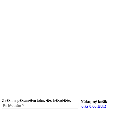
Za�nite p�san�m toho, �o h�ad�te:
Nákupný košík
0 ks 0.00 EUR