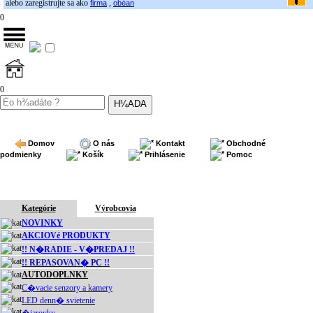
alebo zaregistrujte sa ako
,
firma
obèan
0
0
Domov
O nás
Kontakt
Obchodné
podmienky
Košík
Prihlásenie
Pomoc
Kategórie
Výrobcovia
NOVINKY
AKCIOVé PRODUKTY
!! N�RADIE - V�PREDAJ !!
!! REPASOVAN� PC !!
AUTODOPLNKY
C�vacie senzory a kamery
LED denn� svietenie