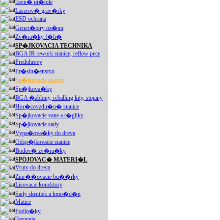
Tavn� pi�tole
Laserov� grav�rky
ESD ochrana
Gener�tory oz�nu
Zv�ra�ky f�li�
SP�JKOVACIA TECHNIKA
BGA IR rework stanice, reflow pece
Predohrevy
Pr�slu�enstvo
Sp�jkovacie stanice
Sp�jkova�ky
BGA �ablony, reballing kity, stojany
Hor�covzdu�n� stanice
Sp�jkovacie vane a t�gliky
Sp�jkovacie sady
Vypa�ova�ky do dreva
Odsp�jkovacie stanice
Bodov� zv�ra�ky
SPOJOVAC� MATERI�L
Vruty do dreva
Zmr��ovacie bu��rky
Lisovacie konektory
Sady skrutiek a hmo�d�n
Matice
Podlo�ky
Tesnenia