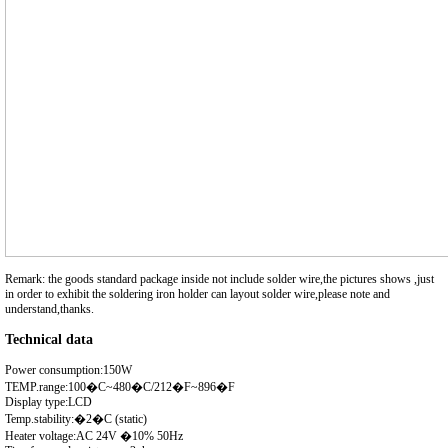
Remark: the goods standard package inside not include solder wire,the pictures shows ,just
in order to exhibit the soldering iron holder can layout solder wire,please note and
understand,thanks.
Technical data
Power consumption:150W
TEMP.range:100�C~480�C/212�F~896�F
Display type:LCD
Temp.stability:�2�C (static)
Heater voltage:AC 24V �10% 50Hz