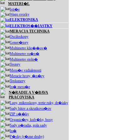
MATERI�L
Isti�e
Wago svorky
ELEKTRONIKA
ELEKTROS��IASTKY
MERACIA TECHNIKA
Osciloskopy
Gener�tory
Multimetre klie��ov�
Multimetre ru�n�
Multimetre stoln�
Testery
Mera�e vzdialenosti
Meracie hroty, �n�ry
Teplomery
In� mera�e
N�RADIE A V�BAVA
PRACOVISKA
Lupy, mikroskopy, tretie ruky, dr�iaky
Sady bitov a skrutkova�ov
ZIP s��ky
Organiz�ry, kufr�ky, boxy
Sady n�radia, gola sady
In�
P�sky (r�zne druhy)