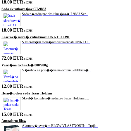
18.00 EUR
s DPH
Sada skrutkova�ov CT-9833
Sada n�radia pre obsluhu �as� 7 9833 Ser...
18.00 EUR
s DPH
Laserov� mera� vzdialenosti UNI-T UT391
S laserov�m mera�om vzdialenosti UNI-T U...
72.00 EUR
s DPH
Vazel�na technick� 800/900g
V�robok sa pou��va na ochranu elektrick�...
12.00 EUR
s DPH
Hern� poker sada Texas Holdem
Skvel� kompletn� sada pre Texas Holdem p...
15.00 EUR
s DPH
Autoalarm Blow
Alarmov� syst�m BLOW VLASTNOSTI: - Trojk...