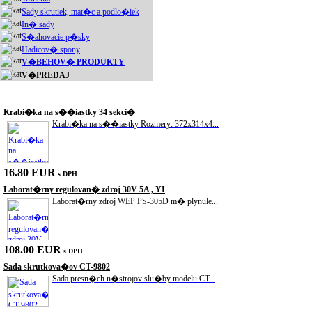
Sady skrutiek, mat�c a podlo�iek
In� sady
S�ahovacie p�sky
Hadicov� spony
V�BEHOV� PRODUKTY
V�PREDAJ
Akciové produkty
Krabi�ka na s��iastky 34 sekci�
Krabi�ka na s��iastky Rozmery: 372x314x4...
16.80 EUR
s DPH
Laborat�rny regulovan� zdroj 30V 5A , YI
Laborat�rny zdroj WEP PS-305D m� plynule...
108.00 EUR
s DPH
Sada skrutkova�ov CT-9802
Sada presn�ch n�strojov slu�by modelu CT...