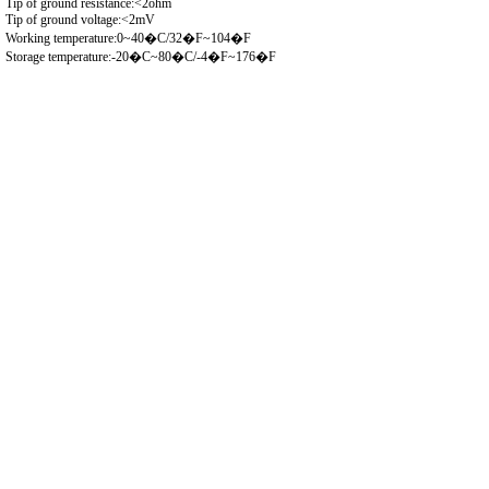
Tip of ground resistance:<2ohm
Tip of ground voltage:<2mV
Working temperature:0~40�C/32�F~104�F
Storage temperature:-20�C~80�C/-4�F~176�F
Packaging & Shipping
What�s in the box
* main unit + power cord
* guide
* soldering iron
* soldering iron holder
These are 220V units, you may need a transformer to use the machine in
your country. we also do accept special orders for 110V / 230V/ 240V
units
The below pictures is soldering irontips pictures ,can choose to buy