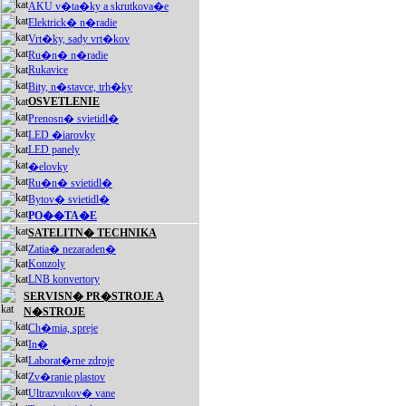
AKU v�ta�ky a skrutkova�e
Elektrick� n�radie
Vrt�ky, sady vrt�kov
Ru�n� n�radie
Rukavice
Bity, n�stavce, trh�ky
OSVETLENIE
Prenosn� svietidl�
LED �iarovky
LED panely
�elovky
Ru�n� svietidl�
Bytov� svietidl�
PO��TA�E
SATELITN� TECHNIKA
Zatia� nezaraden�
Konzoly
LNB konvertory
SERVISN� PR�STROJE A
N�STROJE
Ch�mia, spreje
In�
Laborat�rne zdroje
Zv�ranie plastov
Ultrazvukov� vane