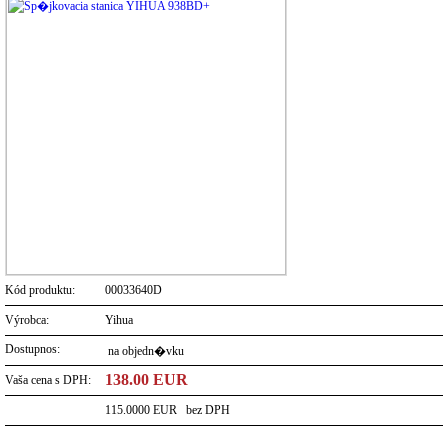
Kód produktu:
00033640D
Výrobca:
Yihua
Dostupnos:
na objedn�vku
138.00 EUR
Vaša cena s DPH:
115.0000 EUR bez DPH