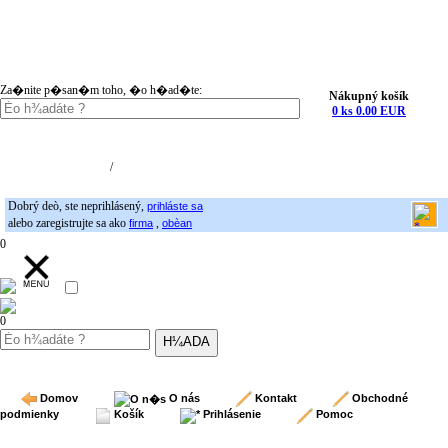
Za�nite p�san�m toho, �o h�ad�te:
Nákupný košík
0 ks 0.00 EUR
Nákupný košík (0)
Registrácia
/
Prihlásenie
Dobrý deò, ste neprihlásený,
prihláste sa
alebo zaregistrujte sa ako
,
firma
obèan
0
0
Domov
O nás
Kontakt
Obchodné
podmienky
Košík
Prihlásenie
Pomoc