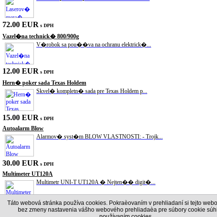
72.00 EUR
s DPH
Vazel�na technick� 800/900g
V�robok sa pou��va na ochranu elektrick�...
12.00 EUR
s DPH
Hern� poker sada Texas Holdem
Skvel� kompletn� sada pre Texas Holdem p...
15.00 EUR
s DPH
Autoalarm Blow
Alarmov� syst�m BLOW VLASTNOSTI: - Trojk...
30.00 EUR
s DPH
Multimeter UT120A
Multimetr UNI-T UT120A � Nejten�� digit�...
Táto webová stránka používa cookies. Pokraèovaním v prehliadaní si tejto webo
bez zmeny nastavenia vášho webového prehliadaèa pre súbory cookie súhl
22.80 EUR
používaním cookies.
s DPH