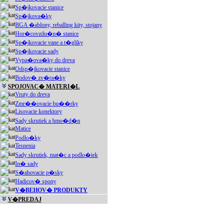
Sp�jkovacie stanice
Sp�jkova�ky
BGA �ablony, reballing kity, stojany
Hor�covzdu�n� stanice
Sp�jkovacie vane a t�gliky
Sp�jkovacie sady
Vypa�ova�ky do dreva
Odsp�jkovacie stanice
Bodov� zv�ra�ky
SPOJOVAC� MATERI�L
Vruty do dreva
Zmr��ovacie bu��rky
Lisovacie konektory
Sady skrutiek a hmo�d�n
Matice
Podlo�ky
Tesnenia
Sady skrutiek, mat�c a podlo�iek
In� sady
S�ahovacie p�sky
Hadicov� spony
V�BEHOV� PRODUKTY
V�PREDAJ
Akciové produkty