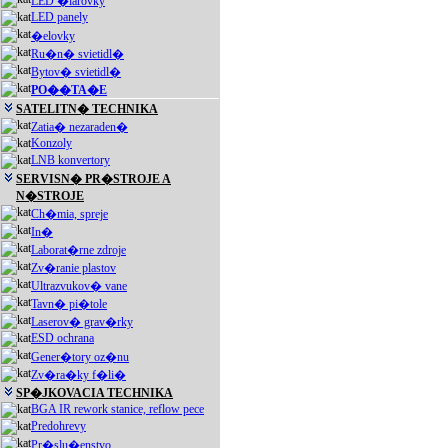
LED �iarovky
LED panely
�elovky
Ru�n� svietidl�
Bytov� svietidl�
PO��TA�E
SATELITN� TECHNIKA
Zatia� nezaraden�
Konzoly
LNB konvertory
SERVISN� PR�STROJE A
N�STROJE
Ch�mia, spreje
In�
Laborat�rne zdroje
Zv�ranie plastov
Ultrazvukov� vane
Tavn� pi�tole
Laserov� grav�rky
ESD ochrana
Gener�tory oz�nu
Zv�ra�ky f�li�
SP�JKOVACIA TECHNIKA
BGA IR rework stanice, reflow pece
Predohrevy
Pr�slu�enstvo