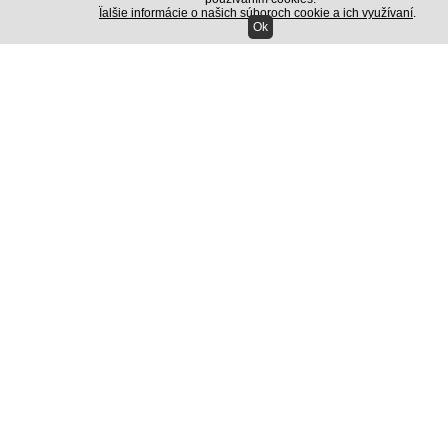
Ïalšie informácie o našich súboroch cookie a ich využívaní
.
Teplovzdu�n� pi�to� HAKA TOOLS 2000W
Ok
V�kon 2000 W Regul�cia teploty �NO Vymen...
24.00 EUR
s DPH
Zobrazi všetky akcie >>
Nachádzate sa:
Titulka
/
Bat�rie, nab�ja�ky, zdroje
/
Meni�e nap�tia
/
24V na 230V
Meni� nap�tia 24V/230V 1000W/2000W
Blow V2000