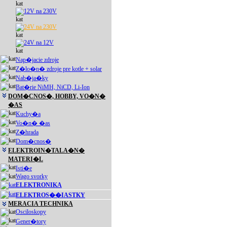
12V na 230V
24V na 230V
24V na 12V
Nap�jacie zdroje
Z�lo�n� zdroje pre kotle + solar
Nab�ja�ky
Bat�rie NiMH, NiCD, Li-Ion
DOM�CNOS�, HOBBY, VO�N�
�AS
Kuchy�a
Vo�n� �as
Z�hrada
Dom�cnos�
ELEKTROIN�TALA�N�
MATERI�L
Isti�e
Wago svorky
ELEKTRONIKA
ELEKTROS��IASTKY
MERACIA TECHNIKA
Osciloskopy
Gener�tory