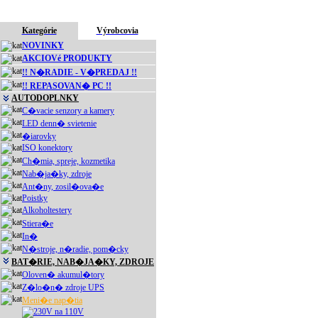
Kategórie
Výrobcovia
NOVINKY
AKCIOVé PRODUKTY
!! N�RADIE - V�PREDAJ !!
!! REPASOVAN� PC !!
AUTODOPLNKY
C�vacie senzory a kamery
LED denn� svietenie
�iarovky
ISO konektory
Ch�mia, spreje, kozmetika
Nab�ja�ky, zdroje
Ant�ny, zosil�ova�e
Poistky
Alkoholtestery
Stiera�e
In�
N�stroje, n�radie, pom�cky
BAT�RIE, NAB�JA�KY, ZDROJE
Oloven� akumul�tory
Z�lo�n� zdroje UPS
Meni�e nap�tia
230V na 110V