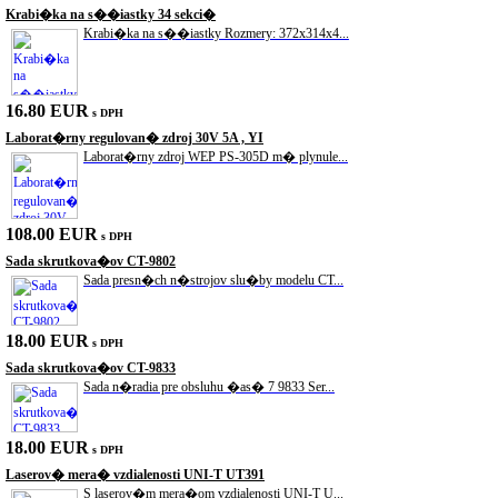
Krabi�ka na s��iastky 34 sekci�
Krabi�ka na s��iastky Rozmery: 372x314x4...
16.80 EUR
s DPH
Laborat�rny regulovan� zdroj 30V 5A , YI
Laborat�rny zdroj WEP PS-305D m� plynule...
108.00 EUR
s DPH
Sada skrutkova�ov CT-9802
Sada presn�ch n�strojov slu�by modelu CT...
18.00 EUR
s DPH
Sada skrutkova�ov CT-9833
Sada n�radia pre obsluhu �as� 7 9833 Ser...
18.00 EUR
s DPH
Laserov� mera� vzdialenosti UNI-T UT391
S laserov�m mera�om vzdialenosti UNI-T U...