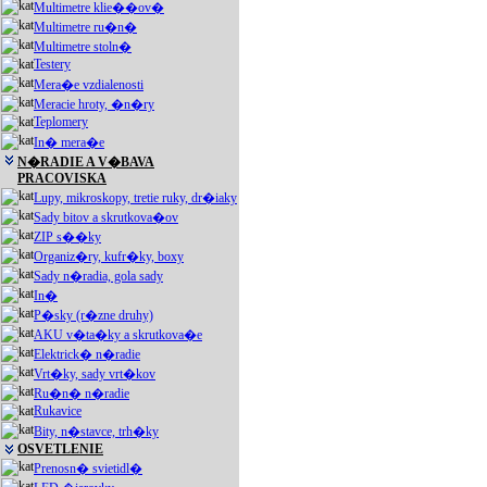
Multimetre klie��ov�
Multimetre ru�n�
Multimetre stoln�
Testery
Mera�e vzdialenosti
Meracie hroty, �n�ry
Teplomery
In� mera�e
N�RADIE A V�BAVA
PRACOVISKA
Lupy, mikroskopy, tretie ruky, dr�iaky
Sady bitov a skrutkova�ov
ZIP s��ky
Organiz�ry, kufr�ky, boxy
Sady n�radia, gola sady
In�
P�sky (r�zne druhy)
AKU v�ta�ky a skrutkova�e
Elektrick� n�radie
Vrt�ky, sady vrt�kov
Ru�n� n�radie
Rukavice
Bity, n�stavce, trh�ky
OSVETLENIE
Prenosn� svietidl�