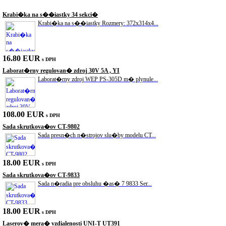
Akciové produkty
Krabi�ka na s��iastky 34 sekci�
Krabi�ka na s��iastky Rozmery: 372x314x4...
16.80 EUR
s DPH
Laborat�rny regulovan� zdroj 30V 5A , YI
Laborat�rny zdroj WEP PS-305D m� plynule...
108.00 EUR
s DPH
Sada skrutkova�ov CT-9802
Sada presn�ch n�strojov slu�by modelu CT...
18.00 EUR
s DPH
Sada skrutkova�ov CT-9833
Sada n�radia pre obsluhu �as� 7 9833 Ser...
18.00 EUR
s DPH
Laserov� mera� vzdialenosti UNI-T UT391