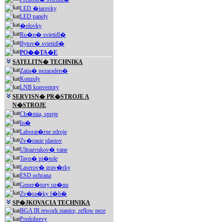
LED �iarovky
LED panely
�elovky
Ru�n� svietidl�
Bytov� svietidl�
PO��TA�E
SATELITN� TECHNIKA
Zatia� nezaraden�
Konzoly
LNB konvertory
SERVISN� PR�STROJE A
N�STROJE
Ch�mia, spreje
In�
Laborat�rne zdroje
Zv�ranie plastov
Ultrazvukov� vane
Tavn� pi�tole
Laserov� grav�rky
ESD ochrana
Gener�tory oz�nu
Zv�ra�ky f�li�
SP�JKOVACIA TECHNIKA
BGA IR rework stanice, reflow pece
Predohrevy