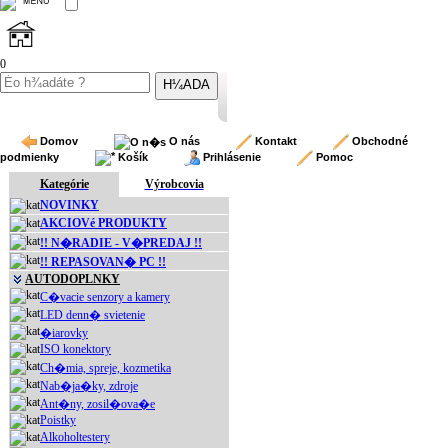
0
Domov
O nás
Kontakt
Obchodné
podmienky
Košík
Prihlásenie
Pomoc
Kategórie
Výrobcovia
NOVINKY
AKCIOVé PRODUKTY
!! N�RADIE - V�PREDAJ !!
!! REPASOVAN� PC !!
AUTODOPLNKY
C�vacie senzory a kamery
LED denn� svietenie
�iarovky
ISO konektory
Ch�mia, spreje, kozmetika
Nab�ja�ky, zdroje
Ant�ny, zosil�ova�e
Poistky
Alkoholtestery