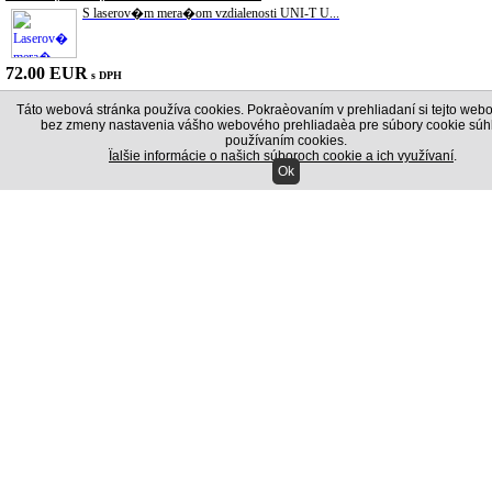
S laserov�m mera�om vzdialenosti UNI-T U...
72.00 EUR
s DPH
Vazel�na technick� 800/900g
Táto webová stránka používa cookies. Pokraèovaním v prehliadaní si tejto webo
V�robok sa pou��va na ochranu elektrick�...
bez zmeny nastavenia vášho webového prehliadaèa pre súbory cookie súhl
používaním cookies.
Ïalšie informácie o našich súboroch cookie a ich využívaní
.
Ok
12.00 EUR
s DPH
Hern� poker sada Texas Holdem
Skvel� kompletn� sada pre Texas Holdem p...
15.00 EUR
s DPH
Autoalarm Blow
Alarmov� syst�m BLOW VLASTNOSTI: - Trojk...
30.00 EUR
s DPH
Multimeter UT120A
Multimetr UNI-T UT120A � Nejten�� digit�...