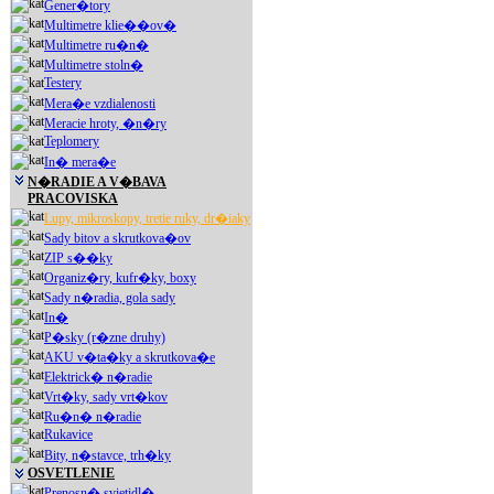
Gener�tory
Multimetre klie��ov�
Multimetre ru�n�
Multimetre stoln�
Testery
Mera�e vzdialenosti
Meracie hroty, �n�ry
Teplomery
In� mera�e
N�RADIE A V�BAVA
PRACOVISKA
Lupy, mikroskopy, tretie ruky, dr�iaky
Sady bitov a skrutkova�ov
ZIP s��ky
Organiz�ry, kufr�ky, boxy
Sady n�radia, gola sady
In�
P�sky (r�zne druhy)
AKU v�ta�ky a skrutkova�e
Elektrick� n�radie
Vrt�ky, sady vrt�kov
Ru�n� n�radie
Rukavice
Bity, n�stavce, trh�ky
OSVETLENIE
Prenosn� svietidl�