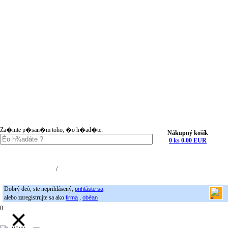
Za�nite p�san�m toho, �o h�ad�te:
Nákupný košík
0 ks 0.00 EUR
Nákupný košík (0)
Registrácia
/
Prihlásenie
Dobrý deò, ste neprihlásený,
prihláste sa
alebo zaregistrujte sa ako
,
firma
obèan
0