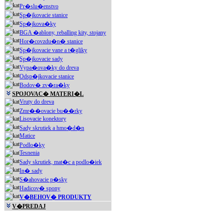
Pr�slu�enstvo
Sp�jkovacie stanice
Sp�jkova�ky
BGA �ablony, reballing kity, stojany
Hor�covzdu�n� stanice
Sp�jkovacie vane a t�gliky
Sp�jkovacie sady
Vypa�ova�ky do dreva
Odsp�jkovacie stanice
Bodov� zv�ra�ky
SPOJOVAC� MATERI�L
Vruty do dreva
Zmr��ovacie bu��rky
Lisovacie konektory
Sady skrutiek a hmo�d�n
Matice
Podlo�ky
Tesnenia
Sady skrutiek, mat�c a podlo�iek
In� sady
S�ahovacie p�sky
Hadicov� spony
V�BEHOV� PRODUKTY
V�PREDAJ