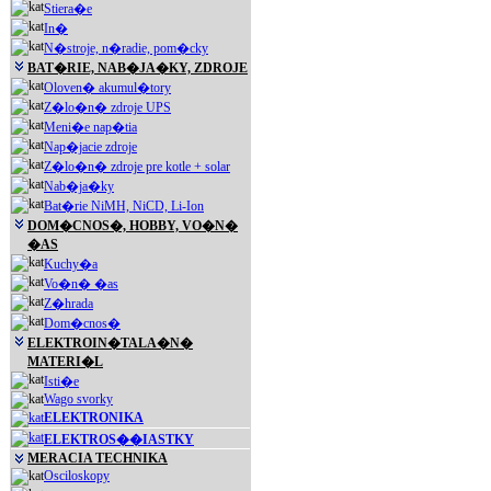
Stiera�e
In�
N�stroje, n�radie, pom�cky
BAT�RIE, NAB�JA�KY, ZDROJE
Oloven� akumul�tory
Z�lo�n� zdroje UPS
Meni�e nap�tia
Nap�jacie zdroje
Z�lo�n� zdroje pre kotle + solar
Nab�ja�ky
Bat�rie NiMH, NiCD, Li-Ion
DOM�CNOS�, HOBBY, VO�N�
�AS
Kuchy�a
Vo�n� �as
Z�hrada
Dom�cnos�
ELEKTROIN�TALA�N�
MATERI�L
Isti�e
Wago svorky
ELEKTRONIKA
ELEKTROS��IASTKY
MERACIA TECHNIKA
Osciloskopy