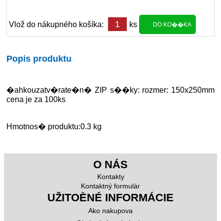
Vlož do nákupného košíka:
ks
Popis produktu
�ahkouzatv�rate�n� ZIP s��ky: rozmer: 150x250mm
cena je za 100ks
Hmotnos� produktu:0.3 kg
O NÁS
Kontakty
Kontaktný formulár
UŽITOÈNÉ INFORMÁCIE
Ako nakupova