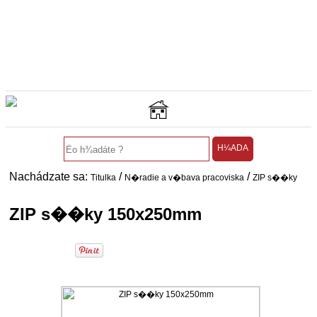
0
Nachádzate sa:
/
/
Titulka
N�radie a v�bava pracoviska
ZIP s��ky
ZIP s��ky 150x250mm