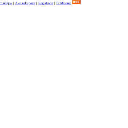
h údajov
|
Ako nakupova
|
Registrácia
|
Prihlásenie