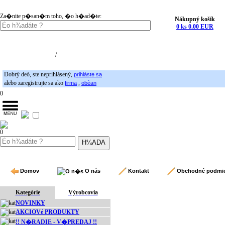
Za�nite p�san�m toho, �o h�ad�te:
Nákupný košík
0 ks 0.00 EUR
Nákupný košík (0)
Registrácia
/
Prihlásenie
Dobrý deò, ste neprihlásený,
prihláste sa
alebo zaregistrujte sa ako
,
firma
obèan
0
0
Domov
O nás
Kontakt
Obchodné podmi
Kategórie
Výrobcovia
NOVINKY
AKCIOVé PRODUKTY
!! N�RADIE - V�PREDAJ !!