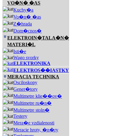
VO�N� �AS
Kuchy�a
Vo�n� �as
Z�hrada
Dom�cnos�
ELEKTROIN�TALA�N�
MATERI�L
Isti�e
Wago svorky
ELEKTRONIKA
ELEKTROS��IASTKY
MERACIA TECHNIKA
Osciloskopy
Gener�tory
Multimetre klie��ov�
Multimetre ru�n�
Multimetre stoln�
Testery
Mera�e vzdialenosti
Meracie hroty, �n�ry
Teplomery