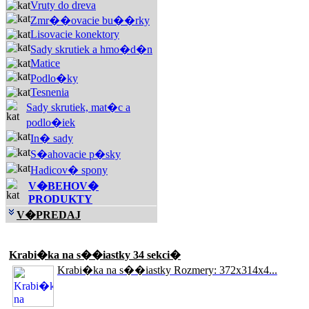
Vruty do dreva
Zmr��ovacie bu��rky
Lisovacie konektory
Sady skrutiek a hmo�d�n
Matice
Podlo�ky
Tesnenia
Sady skrutiek, mat�c a
podlo�iek
In� sady
S�ahovacie p�sky
Hadicov� spony
V�BEHOV�
PRODUKTY
V�PREDAJ
Akciové produkty
Krabi�ka na s��iastky 34 sekci�
Krabi�ka na s��iastky Rozmery: 372x314x4...