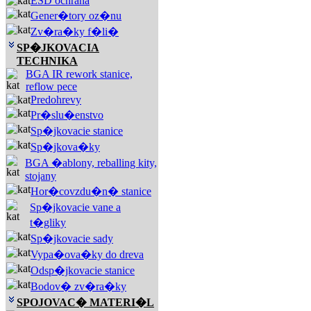
ESD ochrana
Gener�tory oz�nu
Zv�ra�ky f�li�
SP�JKOVACIA
TECHNIKA
BGA IR rework stanice,
reflow pece
Predohrevy
Pr�slu�enstvo
Sp�jkovacie stanice
Sp�jkova�ky
BGA �ablony, reballing kity,
stojany
Hor�covzdu�n� stanice
Sp�jkovacie vane a
t�gliky
Sp�jkovacie sady
Vypa�ova�ky do dreva
Odsp�jkovacie stanice
Bodov� zv�ra�ky
SPOJOVAC� MATERI�L