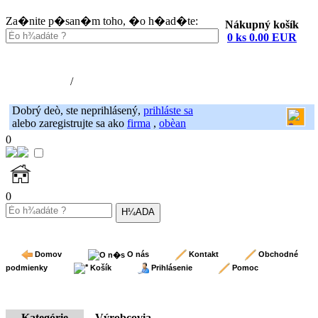
Za�nite p�san�m toho, �o h�ad�te:
Nákupný košík
0 ks 0.00 EUR
Nákupný košík (0)
Registrácia
/
Prihlásenie
Dobrý deò, ste neprihlásený,
prihláste sa
alebo zaregistrujte sa ako
firma
,
obèan
0
0
Domov
O nás
Kontakt
Obchodné
podmienky
Košík
Prihlásenie
Pomoc
Kategórie
Výrobcovia