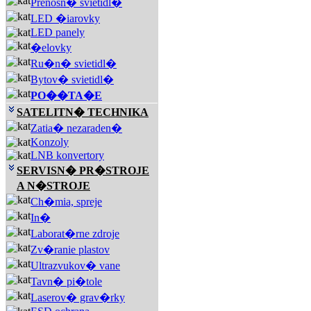
Prenosn� svietidl�
LED �iarovky
LED panely
�elovky
Ru�n� svietidl�
Bytov� svietidl�
PO��TA�E
SATELITN� TECHNIKA
Zatia� nezaraden�
Konzoly
LNB konvertory
SERVISN� PR�STROJE
A N�STROJE
Ch�mia, spreje
In�
Laborat�rne zdroje
Zv�ranie plastov
Ultrazvukov� vane
Tavn� pi�tole
Laserov� grav�rky