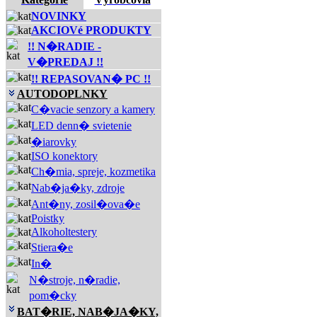
NOVINKY
AKCIOVé PRODUKTY
!! N�RADIE -
V�PREDAJ !!
!! REPASOVAN� PC !!
AUTODOPLNKY
C�vacie senzory a kamery
LED denn� svietenie
�iarovky
ISO konektory
Ch�mia, spreje, kozmetika
Nab�ja�ky, zdroje
Ant�ny, zosil�ova�e
Poistky
Alkoholtestery
Stiera�e
In�
N�stroje, n�radie,
pom�cky
BAT�RIE, NAB�JA�KY,