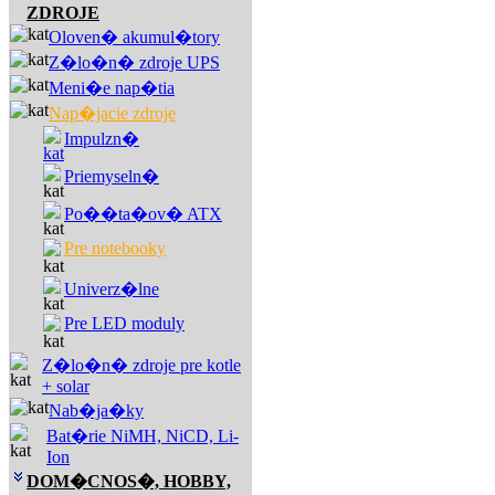
ZDROJE
Oloven� akumul�tory
Z�lo�n� zdroje UPS
Meni�e nap�tia
Nap�jacie zdroje
Impulzn�
Priemyseln�
Po��ta�ov� ATX
Pre notebooky
Univerz�lne
Pre LED moduly
Z�lo�n� zdroje pre kotle
+ solar
Nab�ja�ky
Bat�rie NiMH, NiCD, Li-
Ion
DOM�CNOS�, HOBBY,