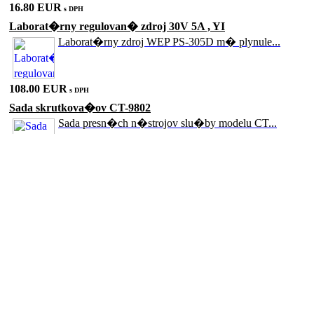
16.80 EUR
s DPH
Laborat�rny regulovan� zdroj 30V 5A , YI
Laborat�rny zdroj WEP PS-305D m� plynule...
108.00 EUR
s DPH
Sada skrutkova�ov CT-9802
Sada presn�ch n�strojov slu�by modelu CT...
18.00 EUR
s DPH
Sada skrutkova�ov CT-9833
Sada n�radia pre obsluhu �as� 7 9833 Ser...
18.00 EUR
s DPH
Laserov� mera� vzdialenosti UNI-T UT391
S laserov�m mera�om vzdialenosti UNI-T U...
72.00 EUR
s DPH