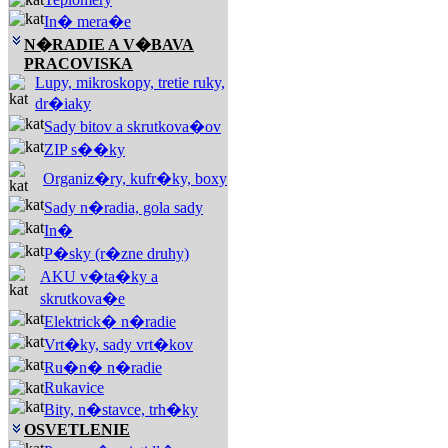
In� mera�e
N�RADIE A V�BAVA
PRACOVISKA
Lupy, mikroskopy, tretie ruky,
dr�iaky
Sady bitov a skrutkova�ov
ZIP s��ky
Organiz�ry, kufr�ky, boxy
Sady n�radia, gola sady
In�
P�sky (r�zne druhy)
AKU v�ta�ky a
skrutkova�e
Elektrick� n�radie
Vrt�ky, sady vrt�kov
Ru�n� n�radie
Rukavice
Bity, n�stavce, trh�ky
OSVETLENIE