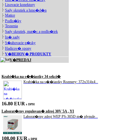
Lisovacie konektory
Sady skrutiek a hmo�d�n
Matice
Podlo�ky
Tesnenia
Sady skrutiek, mat�c a podlo�iek
In� sady
S�ahovacie p�sky
Hadicov� spony
V�BEHOV� PRODUKTY
V�PREDAJ
Akciové produkty
Krabi�ka na s��iastky 34 sekci�
Krabi�ka na s��iastky Rozmery: 372x314x4...
16.80 EUR
s DPH
Laborat�rny regulovan� zdroj 30V 5A , YI
Laborat�rny zdroj WEP PS-305D m� plynule...
108.00 EUR
s DPH