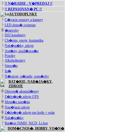
!! N�RADIE - V�PREDAJ !!
!! REPASOVAN� PC !!
AUTODOPLNKY
C�vacie senzory a kamery
LED denn� svietenie
�iarovky
ISO konektory
Ch�mia, spreje, kozmetika
Nab�ja�ky, zdroje
Ant�ny, zosil�ova�e
Poistky
Alkoholtestery
Stiera�e
In�
N�stroje, n�radie, pom�cky
BAT�RIE, NAB�JA�KY,
ZDROJE
Oloven� akumul�tory
Z�lo�n� zdroje UPS
Meni�e nap�tia
Nap�jacie zdroje
Z�lo�n� zdroje pre kotle + solar
Nab�ja�ky
Bat�rie NiMH, NiCD, Li-Ion
DOM�CNOS�, HOBBY, VO�N�