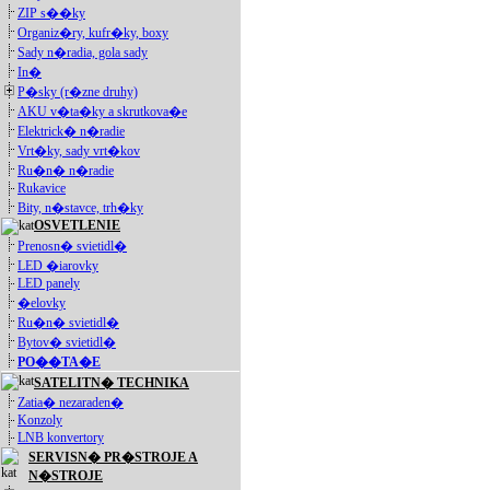
ZIP s��ky
Organiz�ry, kufr�ky, boxy
Sady n�radia, gola sady
In�
P�sky (r�zne druhy)
AKU v�ta�ky a skrutkova�e
Elektrick� n�radie
Vrt�ky, sady vrt�kov
Ru�n� n�radie
Rukavice
Bity, n�stavce, trh�ky
OSVETLENIE
Prenosn� svietidl�
LED �iarovky
LED panely
�elovky
Ru�n� svietidl�
Bytov� svietidl�
PO��TA�E
SATELITN� TECHNIKA
Zatia� nezaraden�
Konzoly
LNB konvertory
SERVISN� PR�STROJE A
N�STROJE