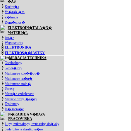
�AS
Kuchy�a
Vo�n� �as
Z�hrada
Dom�cnos�
ELEKTROIN�TALA�N�
MATERI�L
Isti�e
Wago svorky
ELEKTRONIKA
ELEKTROS��IASTKY
MERACIA TECHNIKA
Osciloskopy
Gener�tory
Multimetre klie��ov�
Multimetre ru�n�
Multimetre stoln�
Testery
Mera�e vzdialenosti
Meracie hroty, �n�ry
Teplomery
In� mera�e
N�RADIE A V�BAVA
PRACOVISKA
Lupy, mikroskopy, tretie ruky, dr�iaky
Sady bitov a skrutkova�ov