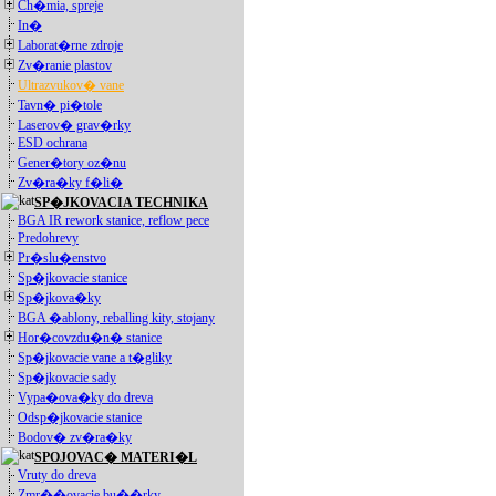
Ch�mia, spreje
In�
Laborat�rne zdroje
Zv�ranie plastov
Ultrazvukov� vane
Tavn� pi�tole
Laserov� grav�rky
ESD ochrana
Gener�tory oz�nu
Zv�ra�ky f�li�
SP�JKOVACIA TECHNIKA
BGA IR rework stanice, reflow pece
Predohrevy
Pr�slu�enstvo
Sp�jkovacie stanice
Sp�jkova�ky
BGA �ablony, reballing kity, stojany
Hor�covzdu�n� stanice
Sp�jkovacie vane a t�gliky
Sp�jkovacie sady
Vypa�ova�ky do dreva
Odsp�jkovacie stanice
Bodov� zv�ra�ky
SPOJOVAC� MATERI�L
Vruty do dreva
Zmr��ovacie bu��rky