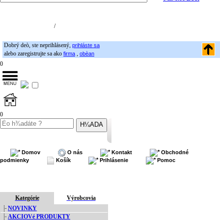
Nákupný košík (0)
Registrácia
/
Prihlásenie
Dobrý deò, ste neprihlásený,
prihláste sa
alebo zaregistrujte sa ako
,
firma
obèan
0
0
Domov
O nás
Kontakt
Obchodné
podmienky
Košík
Prihlásenie
Pomoc
Kategórie
Výrobcovia
NOVINKY
AKCIOVé PRODUKTY