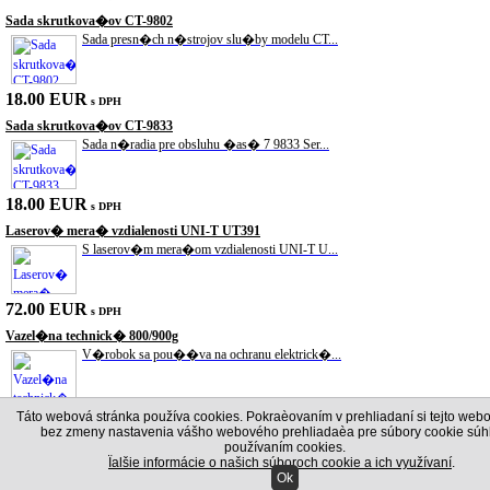
Sada skrutkova�ov CT-9802
Sada presn�ch n�strojov slu�by modelu CT...
18.00 EUR
s DPH
Sada skrutkova�ov CT-9833
Sada n�radia pre obsluhu �as� 7 9833 Ser...
18.00 EUR
s DPH
Laserov� mera� vzdialenosti UNI-T UT391
S laserov�m mera�om vzdialenosti UNI-T U...
72.00 EUR
s DPH
Vazel�na technick� 800/900g
V�robok sa pou��va na ochranu elektrick�...
12.00 EUR
Táto webová stránka používa cookies. Pokraèovaním v prehliadaní si tejto webo
s DPH
bez zmeny nastavenia vášho webového prehliadaèa pre súbory cookie súhl
Hern� poker sada Texas Holdem
používaním cookies.
Skvel� kompletn� sada pre Texas Holdem p...
Ïalšie informácie o našich súboroch cookie a ich využívaní
.
Ok