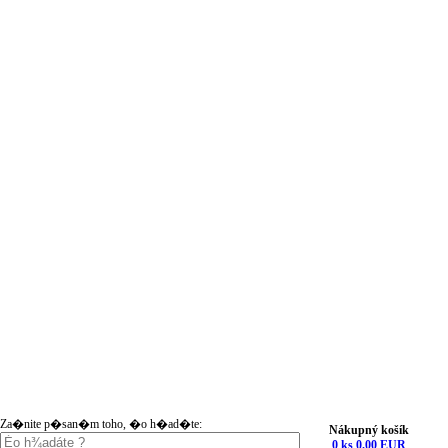
Za�nite p�san�m toho, �o h�ad�te:
Nákupný košík
0 ks 0.00 EUR