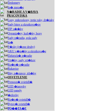
Teplomery
In� mera�e
N�RADIE A V�BAVA
PRACOVISKA
Lupy, mikroskopy, tretie ruky, dr�iaky
Sady bitov a skrutkova�ov
ZIP s��ky
Organiz�ry, kufr�ky, boxy
Sady n�radia, gola sady
In�
P�sky (r�zne druhy)
AKU v�ta�ky a skrutkova�e
Elektrick� n�radie
Vrt�ky, sady vrt�kov
Ru�n� n�radie
Rukavice
Bity, n�stavce, trh�ky
OSVETLENIE
Prenosn� svietidl�
LED �iarovky
LED panely
�elovky
Ru�n� svietidl�
Bytov� svietidl�
PO��TA�E