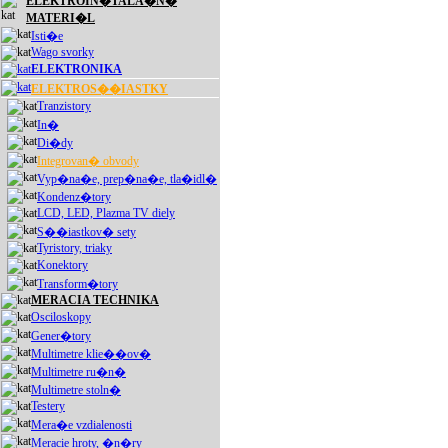
ELEKTROIN�TALA�N�
MATERI�L
Isti�e
Wago svorky
ELEKTRONIKA
ELEKTROS��IASTKY
Tranzistory
In�
Di�dy
Integrovan� obvody
Vyp�na�e, prep�na�e, tla�idl�
Kondenz�tory
LCD, LED, Plazma TV diely
S��iastkov� sety
Tyristory, triaky
Konektory
Transform�tory
MERACIA TECHNIKA
Osciloskopy
Gener�tory
Multimetre klie��ov�
Multimetre ru�n�
Multimetre stoln�
Testery
Mera�e vzdialenosti
Meracie hroty, �n�ry