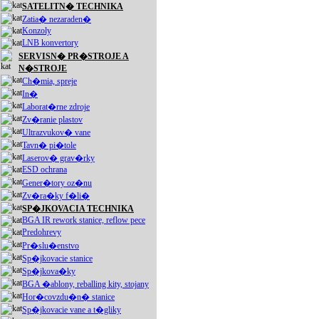
SATELITN� TECHNIKA
Zatia� nezaraden�
Konzoly
LNB konvertory
SERVISN� PR�STROJE A
N�STROJE
Ch�mia, spreje
In�
Laborat�rne zdroje
Zv�ranie plastov
Ultrazvukov� vane
Tavn� pi�tole
Laserov� grav�rky
ESD ochrana
Gener�tory oz�nu
Zv�ra�ky f�li�
SP�JKOVACIA TECHNIKA
BGA IR rework stanice, reflow pece
Predohrevy
Pr�slu�enstvo
Sp�jkovacie stanice
Sp�jkova�ky
BGA �ablony, reballing kity, stojany
Hor�covzdu�n� stanice
Sp�jkovacie vane a t�gliky