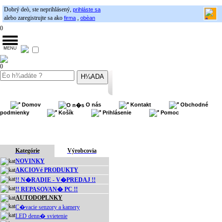
Dobrý deò, ste neprihlásený,
prihláste sa
alebo zaregistrujte sa ako
,
firma
obèan
0
0
Domov
O nás
Kontakt
Obchodné
podmienky
Košík
Prihlásenie
Pomoc
Kategórie
Výrobcovia
NOVINKY
AKCIOVé PRODUKTY
!! N�RADIE - V�PREDAJ !!
!! REPASOVAN� PC !!
AUTODOPLNKY
C�vacie senzory a kamery
LED denn� svietenie