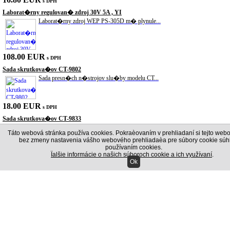
s DPH
Laborat�rny regulovan� zdroj 30V 5A , YI
Laborat�rny zdroj WEP PS-305D m� plynule...
108.00 EUR
s DPH
Sada skrutkova�ov CT-9802
Sada presn�ch n�strojov slu�by modelu CT...
18.00 EUR
s DPH
Sada skrutkova�ov CT-9833
Sada n�radia pre obsluhu �as� 7 9833 Ser...
Táto webová stránka používa cookies. Pokraèovaním v prehliadaní si tejto webo
bez zmeny nastavenia vášho webového prehliadaèa pre súbory cookie súhl
používaním cookies.
18.00 EUR
Ïalšie informácie o našich súboroch cookie a ich využívaní
.
s DPH
Ok
Laserov� mera� vzdialenosti UNI-T UT391
S laserov�m mera�om vzdialenosti UNI-T U...
72.00 EUR
s DPH
Vazel�na technick� 800/900g
V�robok sa pou��va na ochranu elektrick�...