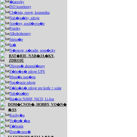
�iarovky
ISO konektory
Ch�mia, spreje, kozmetika
Nab�ja�ky, zdroje
Ant�ny, zosil�ova�e
Poistky
Alkoholtestery
Stiera�e
In�
N�stroje, n�radie, pom�cky
BAT�RIE, NAB�JA�KY,
ZDROJE
Oloven� akumul�tory
Z�lo�n� zdroje UPS
Meni�e nap�tia
Nap�jacie zdroje
Z�lo�n� zdroje pre kotle + solar
Nab�ja�ky
Bat�rie NiMH, NiCD, Li-Ion
DOM�CNOS�, HOBBY, VO�N�
�AS
Kuchy�a
Vo�n� �as
Z�hrada
Dom�cnos�