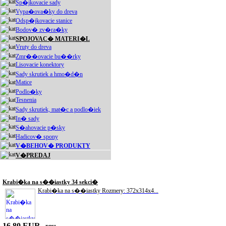
Sp�jkovacie sady
Vypa�ova�ky do dreva
Odsp�jkovacie stanice
Bodov� zv�ra�ky
SPOJOVAC� MATERI�L
Vruty do dreva
Zmr��ovacie bu��rky
Lisovacie konektory
Sady skrutiek a hmo�d�n
Matice
Podlo�ky
Tesnenia
Sady skrutiek, mat�c a podlo�iek
In� sady
S�ahovacie p�sky
Hadicov� spony
V�BEHOV� PRODUKTY
V�PREDAJ
Akciové produkty
Krabi�ka na s��iastky 34 sekci�
Krabi�ka na s��iastky Rozmery: 372x314x4...
16.80 EUR