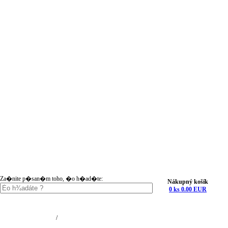
Za�nite p�san�m toho, �o h�ad�te:
Nákupný košík
0 ks 0.00 EUR
Nákupný košík (0)
Registrácia
/
Prihlásenie