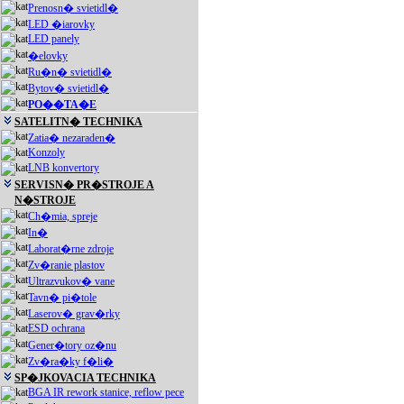
Prenosn� svietidl�
LED �iarovky
LED panely
�elovky
Ru�n� svietidl�
Bytov� svietidl�
PO��TA�E
SATELITN� TECHNIKA
Zatia� nezaraden�
Konzoly
LNB konvertory
SERVISN� PR�STROJE A
N�STROJE
Ch�mia, spreje
In�
Laborat�rne zdroje
Zv�ranie plastov
Ultrazvukov� vane
Tavn� pi�tole
Laserov� grav�rky
ESD ochrana
Gener�tory oz�nu
Zv�ra�ky f�li�
SP�JKOVACIA TECHNIKA
BGA IR rework stanice, reflow pece