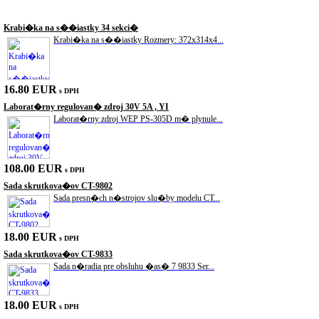
Akciové produkty
Krabi�ka na s��iastky 34 sekci�
Krabi�ka na s��iastky Rozmery: 372x314x4...
16.80 EUR
s DPH
Laborat�rny regulovan� zdroj 30V 5A , YI
Laborat�rny zdroj WEP PS-305D m� plynule...
108.00 EUR
s DPH
Sada skrutkova�ov CT-9802
Sada presn�ch n�strojov slu�by modelu CT...
18.00 EUR
s DPH
Sada skrutkova�ov CT-9833
Sada n�radia pre obsluhu �as� 7 9833 Ser...
18.00 EUR
s DPH