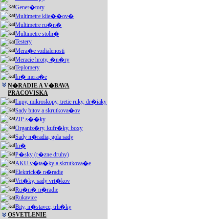
Gener�tory
Multimetre klie��ov�
Multimetre ru�n�
Multimetre stoln�
Testery
Mera�e vzdialenosti
Meracie hroty, �n�ry
Teplomery
In� mera�e
N�RADIE A V�BAVA
PRACOVISKA
Lupy, mikroskopy, tretie ruky, dr�iaky
Sady bitov a skrutkova�ov
ZIP s��ky
Organiz�ry, kufr�ky, boxy
Sady n�radia, gola sady
In�
P�sky (r�zne druhy)
AKU v�ta�ky a skrutkova�e
Elektrick� n�radie
Vrt�ky, sady vrt�kov
Ru�n� n�radie
Rukavice
Bity, n�stavce, trh�ky
OSVETLENIE