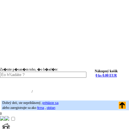
Za�nite p�san�m toho, �o h�ad�te:
Nákupný košík
0 ks 0.00 EUR
Nákupný košík (0)
Registrácia
/
Prihlásenie
Dobrý deò, ste neprihlásený,
prihláste sa
alebo zaregistrujte sa ako
,
firma
obèan
0