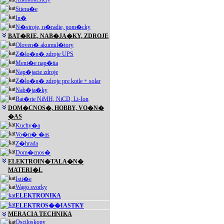
Stiera�e
In�
N�stroje, n�radie, pom�cky
BAT�RIE, NAB�JA�KY, ZDROJE
Oloven� akumul�tory
Z�lo�n� zdroje UPS
Meni�e nap�tia
Nap�jacie zdroje
Z�lo�n� zdroje pre kotle + solar
Nab�ja�ky
Bat�rie NiMH, NiCD, Li-Ion
DOM�CNOS�, HOBBY, VO�N�
�AS
Kuchy�a
Vo�n� �as
Z�hrada
Dom�cnos�
ELEKTROIN�TALA�N�
MATERI�L
Isti�e
Wago svorky
ELEKTRONIKA
ELEKTROS��IASTKY
MERACIA TECHNIKA
Osciloskopy