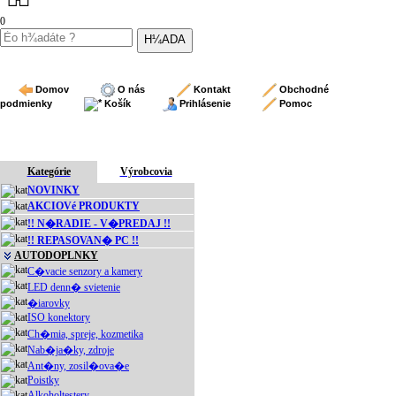
0
Domov
O nás
Kontakt
Obchodné
podmienky
Košík
Prihlásenie
Pomoc
Kategórie
Výrobcovia
NOVINKY
AKCIOVé PRODUKTY
!! N�RADIE - V�PREDAJ !!
!! REPASOVAN� PC !!
AUTODOPLNKY
C�vacie senzory a kamery
LED denn� svietenie
�iarovky
ISO konektory
Ch�mia, spreje, kozmetika
Nab�ja�ky, zdroje
Ant�ny, zosil�ova�e
Poistky
Alkoholtestery