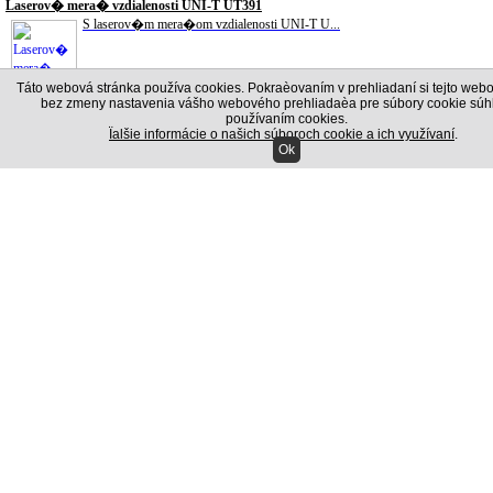
Laserov� mera� vzdialenosti UNI-T UT391
S laserov�m mera�om vzdialenosti UNI-T U...
72.00 EUR
Táto webová stránka používa cookies. Pokraèovaním v prehliadaní si tejto webo
s DPH
bez zmeny nastavenia vášho webového prehliadaèa pre súbory cookie súhl
Vazel�na technick� 800/900g
používaním cookies.
V�robok sa pou��va na ochranu elektrick�...
Ïalšie informácie o našich súboroch cookie a ich využívaní
.
Ok
12.00 EUR
s DPH
Hern� poker sada Texas Holdem
Skvel� kompletn� sada pre Texas Holdem p...
15.00 EUR
s DPH
Autoalarm Blow
Alarmov� syst�m BLOW VLASTNOSTI: - Trojk...
30.00 EUR
s DPH
Multimeter UT120A
Multimetr UNI-T UT120A � Nejten�� digit�...