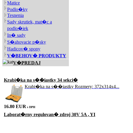
Matice
Podlo�ky
Tesnenia
Sady skrutiek, mat�c a
podlo�iek
In� sady
S�ahovacie p�sky
Hadicov� spony
V�BEHOV� PRODUKTY
V�PREDAJ
Akciové produkty
Krabi�ka na s��iastky 34 sekci�
Krabi�ka na s��iastky Rozmery: 372x314x4...
16.80 EUR
s DPH
Laborat�rny regulovan� zdroj 30V 5A , YI
Laborat�rny zdroj WEP PS-305D m� plynule...