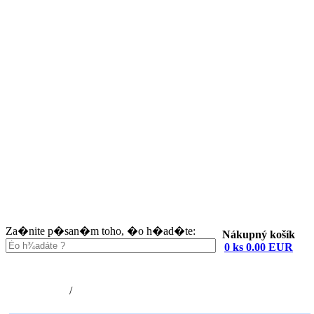
Za�nite p�san�m toho, �o h�ad�te:
Nákupný košík
0 ks 0.00 EUR
Nákupný košík (0)
Registrácia
/
Prihlásenie