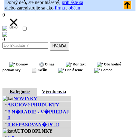
Dobrý deò, ste neprihlásený,
prihláste sa
alebo zaregistrujte sa ako
firma
,
obèan
0
0
Domov
O nás
Kontakt
Obchodné
podmienky
Košík
Prihlásenie
Pomoc
Kategórie
Výrobcovia
NOVINKY
AKCIOVé PRODUKTY
!! N�RADIE - V�PREDAJ
!!
!! REPASOVAN� PC !!
AUTODOPLNKY