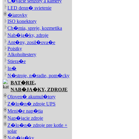
C�vacie senzory a kamery
LED denn� svietenie
�iarovky
ISO konektory
Ch�mia, spreje, kozmetika
Nab�ja�ky, zdroje
Ant�ny, zosil�ova�e
Poistky
Alkoholtestery
Stiera�e
In�
N�stroje, n�radie, pom�cky
BAT�RIE,
NAB�JA�KY, ZDROJE
Oloven� akumul�tory
Z�lo�n� zdroje UPS
Meni�e nap�tia
Nap�jacie zdroje
Z�lo�n� zdroje pre kotle +
solar
Nab�ja�ky