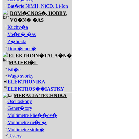
Bat�rie NiMH, NiCD, Li-Ion
DOM�CNOS�, HOBBY,
VO�N� �AS
Kuchy�a
Vo�n� �as
Z�hrada
Dom�cnos�
ELEKTROIN�TALA�N�
MATERI�L
Isti�e
Wago svorky
ELEKTRONIKA
ELEKTROS��IASTKY
MERACIA TECHNIKA
Osciloskopy
Gener�tory
Multimetre klie��ov�
Multimetre ru�n�
Multimetre stoln�
Testery