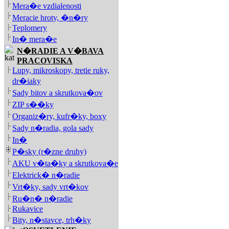
Mera�e vzdialenosti
Meracie hroty, �n�ry
Teplomery
In� mera�e
N�RADIE A V�BAVA
PRACOVISKA
Lupy, mikroskopy, tretie ruky,
dr�iaky
Sady bitov a skrutkova�ov
ZIP s��ky
Organiz�ry, kufr�ky, boxy
Sady n�radia, gola sady
In�
P�sky (r�zne druhy)
AKU v�ta�ky a skrutkova�e
Elektrick� n�radie
Vrt�ky, sady vrt�kov
Ru�n� n�radie
Rukavice
Bity, n�stavce, trh�ky