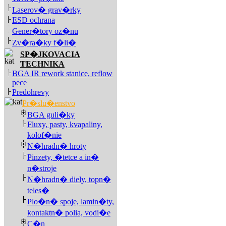
Laserov� grav�rky
ESD ochrana
Gener�tory oz�nu
Zv�ra�ky f�li�
SP�JKOVACIA
TECHNIKA
BGA IR rework stanice, reflow
pece
Predohrevy
Pr�slu�enstvo
BGA guli�ky
Fluxy, pasty, kvapaliny,
kolof�nie
N�hradn� hroty
Pinzety, �tetce a in�
n�stroje
N�hradn� diely, topn�
teles�
Plo�n� spoje, lamin�ty,
kontaktn� polia, vodi�e
C�n