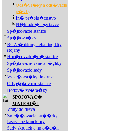
Ods�va�ky a ods�vacie
p�siky
In� pr�slu�enstvo
N�hradn� n�stavce
Sp�jkovacie stanice
Sp�jkova�ky
BGA �ablony, reballing kity,
stojany
Hor�covzdu�n� stanice
Sp�jkovacie vane a t�gliky
Sp�jkovacie sady
Vypa�ova�ky do dreva
Odsp�jkovacie stanice
Bodov� zv�ra�ky
SPOJOVAC�
MATERI�L
Vruty do dreva
Zmr��ovacie bu��rky
Lisovacie konektory
Sady skrutiek a hmo�d�n