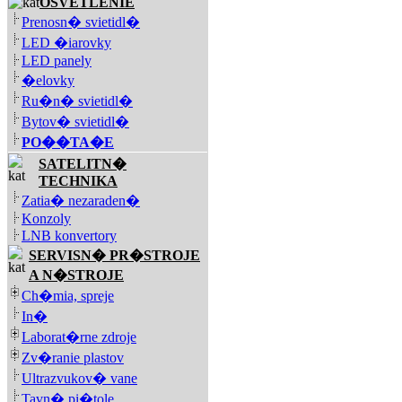
OSVETLENIE
Prenosn� svietidl�
LED �iarovky
LED panely
�elovky
Ru�n� svietidl�
Bytov� svietidl�
PO��TA�E
SATELITN�
TECHNIKA
Zatia� nezaraden�
Konzoly
LNB konvertory
SERVISN� PR�STROJE
A N�STROJE
Ch�mia, spreje
In�
Laborat�rne zdroje
Zv�ranie plastov
Ultrazvukov� vane
Tavn� pi�tole