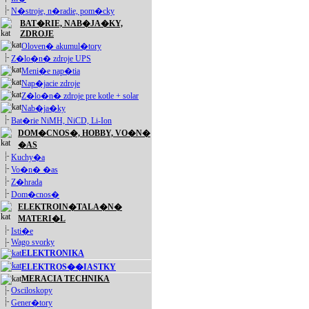
N�stroje, n�radie, pom�cky
BAT�RIE, NAB�JA�KY,
ZDROJE
Oloven� akumul�tory
Z�lo�n� zdroje UPS
Meni�e nap�tia
Nap�jacie zdroje
Z�lo�n� zdroje pre kotle + solar
Nab�ja�ky
Bat�rie NiMH, NiCD, Li-Ion
DOM�CNOS�, HOBBY, VO�N�
�AS
Kuchy�a
Vo�n� �as
Z�hrada
Dom�cnos�
ELEKTROIN�TALA�N�
MATERI�L
Isti�e
Wago svorky
ELEKTRONIKA
ELEKTROS��IASTKY
MERACIA TECHNIKA
Osciloskopy
Gener�tory