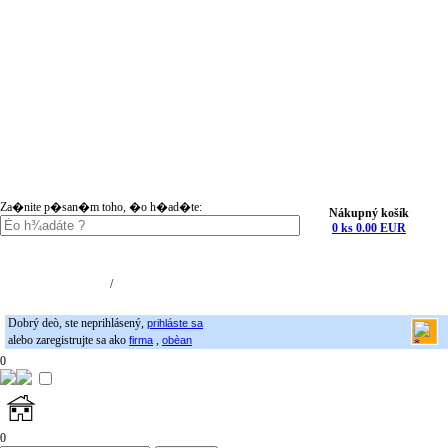
Za�nite p�san�m toho, �o h�ad�te:
Nákupný košík
0 ks 0.00 EUR
Nákupný košík (0)
Registrácia
/
Prihlásenie
Dobrý deò, ste neprihlásený,
prihláste sa
alebo zaregistrujte sa ako
,
firma
obèan
0
0