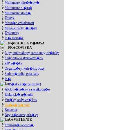
Multimetre klie��ov�
Multimetre ru�n�
Multimetre stoln�
Testery
Mera�e vzdialenosti
Meracie hroty, �n�ry
Teplomery
In� mera�e
N�RADIE A V�BAVA
PRACOVISKA
Lupy, mikroskopy, tretie ruky, dr�iaky
Sady bitov a skrutkova�ov
ZIP s��ky
Organiz�ry, kufr�ky, boxy
Sady n�radia, gola sady
In�
P�sky (r�zne druhy)
AKU v�ta�ky a skrutkova�e
Elektrick� n�radie
Vrt�ky, sady vrt�kov
Ru�n� n�radie
Rukavice
Bity, n�stavce, trh�ky
OSVETLENIE
Prenosn� svietidl�