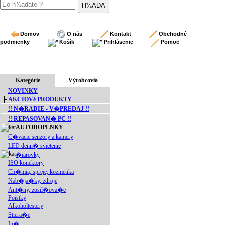
Domov
O nás
Kontakt
Obchodné
podmienky
Košík
Prihlásenie
Pomoc
Kategórie
Výrobcovia
NOVINKY
AKCIOVé PRODUKTY
!! N�RADIE - V�PREDAJ !!
!! REPASOVAN� PC !!
AUTODOPLNKY
C�vacie senzory a kamery
LED denn� svietenie
�iarovky
ISO konektory
Ch�mia, spreje, kozmetika
Nab�ja�ky, zdroje
Ant�ny, zosil�ova�e
Poistky
Alkoholtestery
Stiera�e
In�