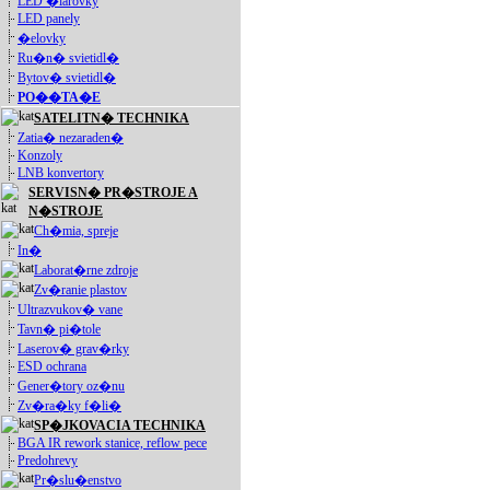
LED �iarovky
LED panely
�elovky
Ru�n� svietidl�
Bytov� svietidl�
PO��TA�E
SATELITN� TECHNIKA
Zatia� nezaraden�
Konzoly
LNB konvertory
SERVISN� PR�STROJE A
N�STROJE
Ch�mia, spreje
In�
Laborat�rne zdroje
Zv�ranie plastov
Ultrazvukov� vane
Tavn� pi�tole
Laserov� grav�rky
ESD ochrana
Gener�tory oz�nu
Zv�ra�ky f�li�
SP�JKOVACIA TECHNIKA
BGA IR rework stanice, reflow pece
Predohrevy
Pr�slu�enstvo