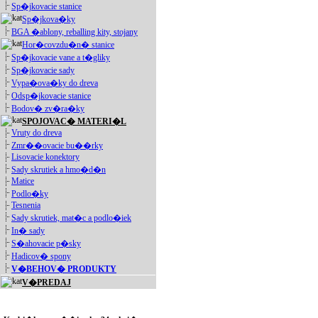
Sp�jkovacie stanice
Sp�jkova�ky
BGA �ablony, reballing kity, stojany
Hor�covzdu�n� stanice
Sp�jkovacie vane a t�gliky
Sp�jkovacie sady
Vypa�ova�ky do dreva
Odsp�jkovacie stanice
Bodov� zv�ra�ky
SPOJOVAC� MATERI�L
Vruty do dreva
Zmr��ovacie bu��rky
Lisovacie konektory
Sady skrutiek a hmo�d�n
Matice
Podlo�ky
Tesnenia
Sady skrutiek, mat�c a podlo�iek
In� sady
S�ahovacie p�sky
Hadicov� spony
V�BEHOV� PRODUKTY
V�PREDAJ
Akciové produkty