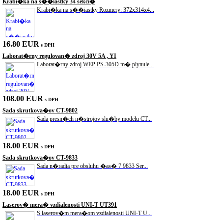
Krabi�ka na s��iastky 34 sekci�
Krabi�ka na s��iastky Rozmery: 372x314x4...
16.80 EUR
s DPH
Laborat�rny regulovan� zdroj 30V 5A , YI
Laborat�rny zdroj WEP PS-305D m� plynule...
108.00 EUR
s DPH
Sada skrutkova�ov CT-9802
Sada presn�ch n�strojov slu�by modelu CT...
18.00 EUR
s DPH
Sada skrutkova�ov CT-9833
Sada n�radia pre obsluhu �as� 7 9833 Ser...
18.00 EUR
s DPH
Laserov� mera� vzdialenosti UNI-T UT391
S laserov�m mera�om vzdialenosti UNI-T U...