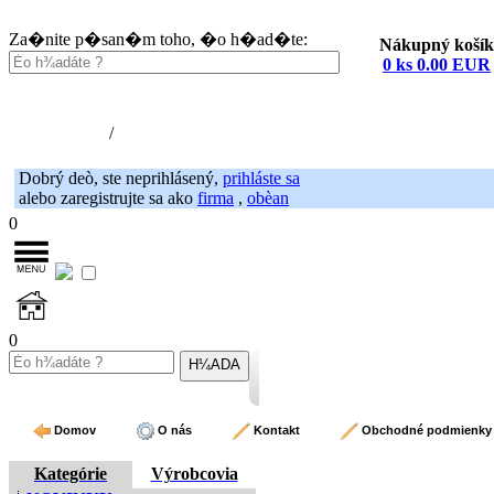
Za�nite p�san�m toho, �o h�ad�te:
Nákupný košík
0 ks 0.00 EUR
Nákupný košík (0)
Registrácia
/
Prihlásenie
Dobrý deò, ste neprihlásený,
prihláste sa
alebo zaregistrujte sa ako
firma
,
obèan
0
0
Domov
O nás
Kontakt
Obchodné podmienky
Kategórie
Výrobcovia