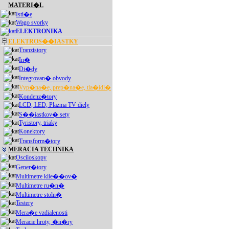
MATERI�L
Isti�e
Wago svorky
ELEKTRONIKA
ELEKTROS��IASTKY
Tranzistory
In�
Di�dy
Integrovan� obvody
Vyp�na�e, prep�na�e, tla�idl�
Kondenz�tory
LCD, LED, Plazma TV diely
S��iastkov� sety
Tyristory, triaky
Konektory
Transform�tory
MERACIA TECHNIKA
Osciloskopy
Gener�tory
Multimetre klie��ov�
Multimetre ru�n�
Multimetre stoln�
Testery
Mera�e vzdialenosti
Meracie hroty, �n�ry