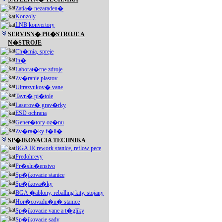
Zatia� nezaraden�
Konzoly
LNB konvertory
SERVISN� PR�STROJE A
N�STROJE
Ch�mia, spreje
In�
Laborat�rne zdroje
Zv�ranie plastov
Ultrazvukov� vane
Tavn� pi�tole
Laserov� grav�rky
ESD ochrana
Gener�tory oz�nu
Zv�ra�ky f�li�
SP�JKOVACIA TECHNIKA
BGA IR rework stanice, reflow pece
Predohrevy
Pr�slu�enstvo
Sp�jkovacie stanice
Sp�jkova�ky
BGA �ablony, reballing kity, stojany
Hor�covzdu�n� stanice
Sp�jkovacie vane a t�gliky
Sp�jkovacie sady