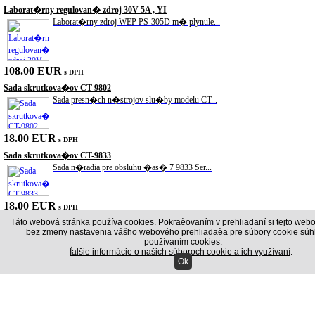
Laborat�rny regulovan� zdroj 30V 5A , YI
Laborat�rny zdroj WEP PS-305D m� plynule...
108.00 EUR
s DPH
Sada skrutkova�ov CT-9802
Sada presn�ch n�strojov slu�by modelu CT...
18.00 EUR
s DPH
Sada skrutkova�ov CT-9833
Sada n�radia pre obsluhu �as� 7 9833 Ser...
18.00 EUR
s DPH
Táto webová stránka používa cookies. Pokraèovaním v prehliadaní si tejto webo
Laserov� mera� vzdialenosti UNI-T UT391
bez zmeny nastavenia vášho webového prehliadaèa pre súbory cookie súhl
S laserov�m mera�om vzdialenosti UNI-T U...
používaním cookies.
Ïalšie informácie o našich súboroch cookie a ich využívaní
.
Ok
72.00 EUR
s DPH
Vazel�na technick� 800/900g
V�robok sa pou��va na ochranu elektrick�...