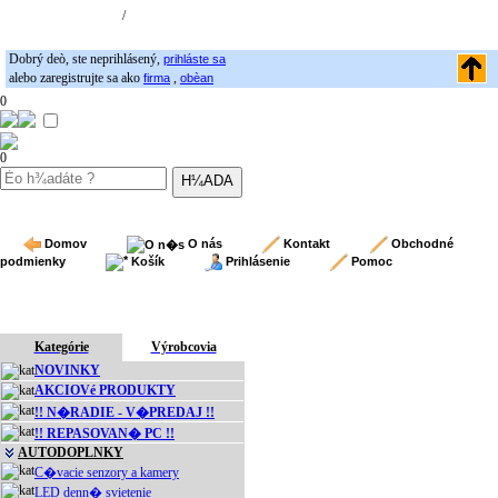
Registrácia
/
Prihlásenie
Dobrý deò, ste neprihlásený,
prihláste sa
alebo zaregistrujte sa ako
,
firma
obèan
0
0
Domov
O nás
Kontakt
Obchodné
podmienky
Košík
Prihlásenie
Pomoc
Kategórie
Výrobcovia
NOVINKY
AKCIOVé PRODUKTY
!! N�RADIE - V�PREDAJ !!
!! REPASOVAN� PC !!
AUTODOPLNKY
C�vacie senzory a kamery
LED denn� svietenie