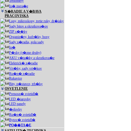
Teplomery
In� mera�e
N�RADIE A V�BAVA
PRACOVISKA
Lupy, mikroskopy, tretie ruky, dr�iaky
Sady bitov a skrutkova�ov
ZIP s��ky
Organiz�ry, kufr�ky, boxy
Sady n�radia, gola sady
In�
P�sky (r�zne druhy)
AKU v�ta�ky a skrutkova�e
Elektrick� n�radie
Vrt�ky, sady vrt�kov
Ru�n� n�radie
Rukavice
Bity, n�stavce, trh�ky
OSVETLENIE
Prenosn� svietidl�
LED �iarovky
LED panely
�elovky
Ru�n� svietidl�
Bytov� svietidl�
PO��TA�E
SATELITN� TECHNIKA