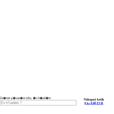
Za�nite p�san�m toho, �o h�ad�te:
Nákupný košík
0 ks 0.00 EUR
Nákupný košík (0)