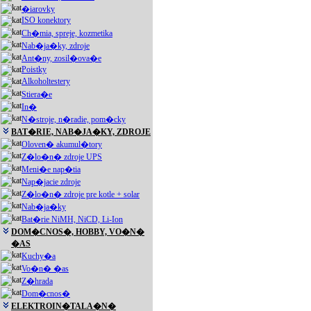
�iarovky
ISO konektory
Ch�mia, spreje, kozmetika
Nab�ja�ky, zdroje
Ant�ny, zosil�ova�e
Poistky
Alkoholtestery
Stiera�e
In�
N�stroje, n�radie, pom�cky
BAT�RIE, NAB�JA�KY, ZDROJE
Oloven� akumul�tory
Z�lo�n� zdroje UPS
Meni�e nap�tia
Nap�jacie zdroje
Z�lo�n� zdroje pre kotle + solar
Nab�ja�ky
Bat�rie NiMH, NiCD, Li-Ion
DOM�CNOS�, HOBBY, VO�N�
�AS
Kuchy�a
Vo�n� �as
Z�hrada
Dom�cnos�
ELEKTROIN�TALA�N�