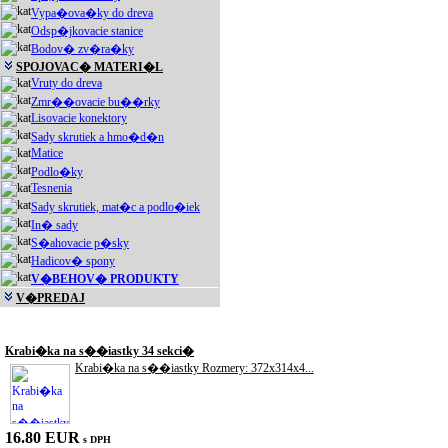
Vypa�ova�ky do dreva
Odsp�jkovacie stanice
Bodov� zv�ra�ky
SPOJOVAC� MATERI�L
Vruty do dreva
Zmr��ovacie bu��rky
Lisovacie konektory
Sady skrutiek a hmo�d�n
Matice
Podlo�ky
Tesnenia
Sady skrutiek, mat�c a podlo�iek
In� sady
S�ahovacie p�sky
Hadicov� spony
V�BEHOV� PRODUKTY
V�PREDAJ
Akciové produkty
Krabi�ka na s��iastky 34 sekci�
Krabi�ka na s��iastky Rozmery: 372x314x4...
16.80 EUR
s DPH