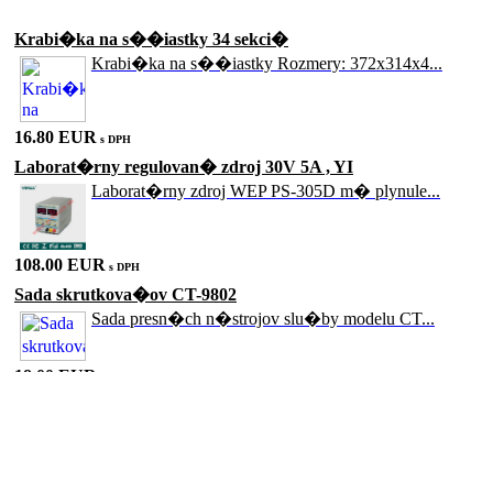
Akciové produkty
Krabi�ka na s��iastky 34 sekci�
Krabi�ka na s��iastky Rozmery: 372x314x4...
16.80 EUR
s DPH
Laborat�rny regulovan� zdroj 30V 5A , YI
Laborat�rny zdroj WEP PS-305D m� plynule...
108.00 EUR
s DPH
Sada skrutkova�ov CT-9802
Sada presn�ch n�strojov slu�by modelu CT...
18.00 EUR
s DPH
Sada skrutkova�ov CT-9833
Sada n�radia pre obsluhu �as� 7 9833 Ser...
18.00 EUR
s DPH