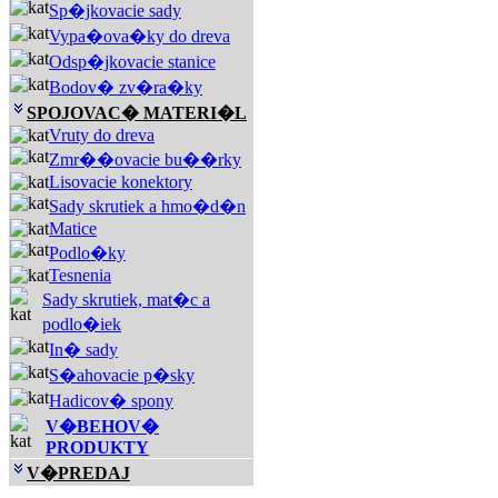
Sp�jkovacie sady
Vypa�ova�ky do dreva
Odsp�jkovacie stanice
Bodov� zv�ra�ky
SPOJOVAC� MATERI�L
Vruty do dreva
Zmr��ovacie bu��rky
Lisovacie konektory
Sady skrutiek a hmo�d�n
Matice
Podlo�ky
Tesnenia
Sady skrutiek, mat�c a
podlo�iek
In� sady
S�ahovacie p�sky
Hadicov� spony
V�BEHOV�
PRODUKTY
V�PREDAJ