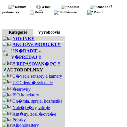
Domov
O nás
Kontakt
Obchodné
podmienky
Košík
Prihlásenie
Pomoc
Kategórie
Výrobcovia
NOVINKY
AKCIOVé PRODUKTY
!! N�RADIE -
V�PREDAJ !!
!! REPASOVAN� PC !!
AUTODOPLNKY
C�vacie senzory a kamery
LED denn� svietenie
�iarovky
ISO konektory
Ch�mia, spreje, kozmetika
Nab�ja�ky, zdroje
Ant�ny, zosil�ova�e
Poistky
Alkoholtestery