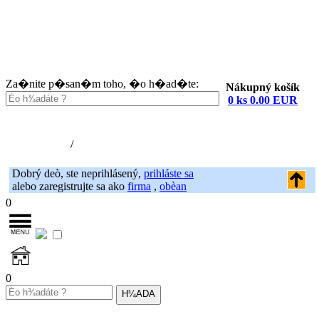
Za�nite p�san�m toho, �o h�ad�te:
Nákupný košík
0 ks 0.00 EUR
Nákupný košík (0)
Registrácia
/
Prihlásenie
Dobrý deò, ste neprihlásený,
prihláste sa
alebo zaregistrujte sa ako
firma
,
obèan
0
0