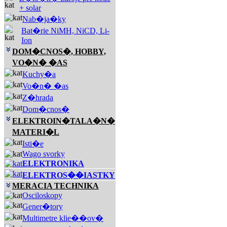
+ solar
Nab�ja�ky
Bat�rie NiMH, NiCD, Li-
Ion
DOM�CNOS�, HOBBY,
VO�N� �AS
Kuchy�a
Vo�n� �as
Z�hrada
Dom�cnos�
ELEKTROIN�TALA�N�
MATERI�L
Isti�e
Wago svorky
ELEKTRONIKA
ELEKTROS��IASTKY
MERACIA TECHNIKA
Osciloskopy
Gener�tory
Multimetre klie��ov�