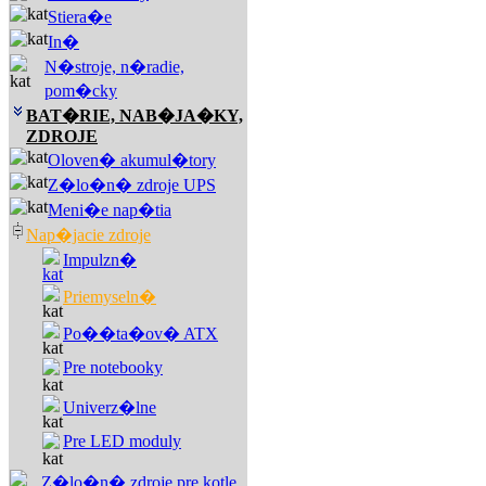
Stiera�e
In�
N�stroje, n�radie,
pom�cky
BAT�RIE, NAB�JA�KY,
ZDROJE
Oloven� akumul�tory
Z�lo�n� zdroje UPS
Meni�e nap�tia
Nap�jacie zdroje
Impulzn�
Priemyseln�
Po��ta�ov� ATX
Pre notebooky
Univerz�lne
Pre LED moduly
Z�lo�n� zdroje pre kotle