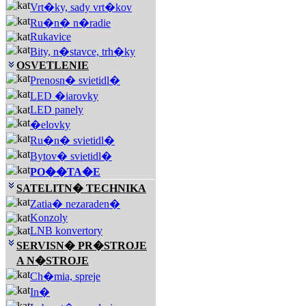
Vrt�ky, sady vrt�kov
Ru�n� n�radie
Rukavice
Bity, n�stavce, trh�ky
OSVETLENIE
Prenosn� svietidl�
LED �iarovky
LED panely
�elovky
Ru�n� svietidl�
Bytov� svietidl�
PO��TA�E
SATELITN� TECHNIKA
Zatia� nezaraden�
Konzoly
LNB konvertory
SERVISN� PR�STROJE
A N�STROJE
Ch�mia, spreje
In�