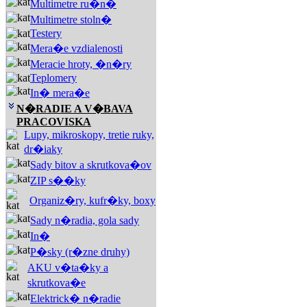
Multimetre ru�n�
Multimetre stoln�
Testery
Mera�e vzdialenosti
Meracie hroty, �n�ry
Teplomery
In� mera�e
N�RADIE A V�BAVA
PRACOVISKA
Lupy, mikroskopy, tretie ruky,
dr�iaky
Sady bitov a skrutkova�ov
ZIP s��ky
Organiz�ry, kufr�ky, boxy
Sady n�radia, gola sady
In�
P�sky (r�zne druhy)
AKU v�ta�ky a
skrutkova�e
Elektrick� n�radie