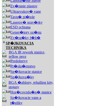
Laborat�rne zdroje
Zv�ranie plastov
Ultrazvukov� vane
Tavn� pi�tole
Laserov� grav�rky
ESD ochrana
Gener�tory oz�nu
Zv�ra�ky f�li�
SP�JKOVACIA
TECHNIKA
BGA IR rework stanice,
reflow pece
Predohrevy
Pr�slu�enstvo
Sp�jkovacie stanice
Sp�jkova�ky
BGA �ablony, reballing kity,
stojany
Hor�covzdu�n� stanice
Sp�jkovacie vane a
t�gliky