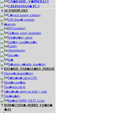
!! N�RADIE - V�PREDAJ !!
!! REPASOVAN� PC !!
AUTODOPLNKY
C�vacie senzory a kamery
LED denn� svietenie
�iarovky
ISO konektory
Ch�mia, spreje, kozmetika
Nab�ja�ky, zdroje
Ant�ny, zosil�ova�e
Poistky
Alkoholtestery
Stiera�e
In�
N�stroje, n�radie, pom�cky
BAT�RIE, NAB�JA�KY, ZDROJE
Oloven� akumul�tory
Z�lo�n� zdroje UPS
Meni�e nap�tia
Nap�jacie zdroje
Z�lo�n� zdroje pre kotle + solar
Nab�ja�ky
Bat�rie NiMH, NiCD, Li-Ion
DOM�CNOS�, HOBBY, VO�N�
�AS