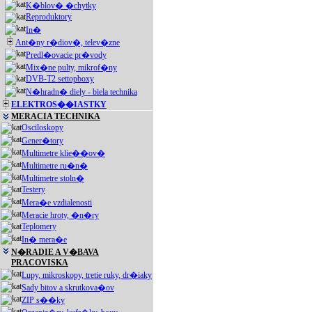
K�blov� �chytky
Reproduktory
In�
Ant�ny r�diov�, telev�zne
Predl�ovacie pr�vody
Mix�ne pulty, mikrof�ny
DVB-T2 settopboxy
N�hradn� diely - biela technika
ELEKTROS��IASTKY
MERACIA TECHNIKA
Osciloskopy
Gener�tory
Multimetre klie��ov�
Multimetre ru�n�
Multimetre stoln�
Testery
Mera�e vzdialenosti
Meracie hroty, �n�ry
Teplomery
In� mera�e
N�RADIE A V�BAVA
PRACOVISKA
Lupy, mikroskopy, tretie ruky, dr�iaky
Sady bitov a skrutkova�ov
ZIP s��ky