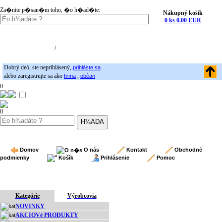
Za�nite p�san�m toho, �o h�ad�te:
Nákupný košík
0 ks 0.00 EUR
Nákupný košík (0)
Registrácia
/
Prihlásenie
Dobrý deò, ste neprihlásený,
prihláste sa
alebo zaregistrujte sa ako
,
firma
obèan
0
0
Domov
O nás
Kontakt
Obchodné
podmienky
Košík
Prihlásenie
Pomoc
Kategórie
Výrobcovia
NOVINKY
AKCIOVé PRODUKTY