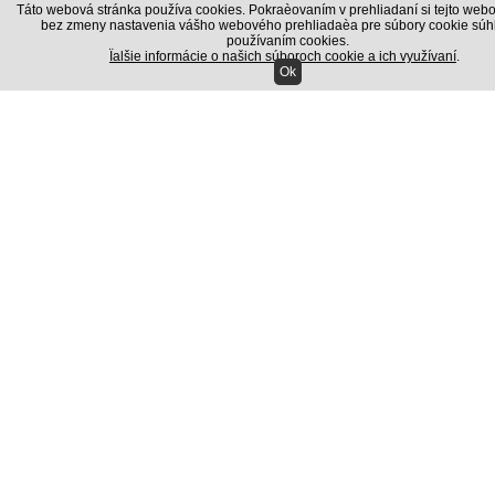
Táto webová stránka používa cookies. Pokraèovaním v prehliadaní si tejto webo
Sada presn�ch n�strojov slu�by modelu CT...
bez zmeny nastavenia vášho webového prehliadaèa pre súbory cookie súhl
používaním cookies.
Ïalšie informácie o našich súboroch cookie a ich využívaní
.
Ok
18.00 EUR
s DPH
Sada skrutkova�ov CT-9833
Sada n�radia pre obsluhu �as� 7 9833 Ser...
18.00 EUR
s DPH
Laserov� mera� vzdialenosti UNI-T UT391
S laserov�m mera�om vzdialenosti UNI-T U...
72.00 EUR
s DPH
Vazel�na technick� 800/900g
V�robok sa pou��va na ochranu elektrick�...
12.00 EUR
s DPH
Hern� poker sada Texas Holdem
Skvel� kompletn� sada pre Texas Holdem p...