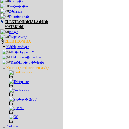
Kuchy�a
Vo�n� �as
Z�hrada
Dom�cnos�
ELEKTROIN�TALA�N�
MATERI�L
Isti�e
Wago svorky
ELEKTRONIKA
K�ble, vodi�e
Dr�iaky pre TV
Elektronick� moduly
Dia�kov� ovl�da�e
Konektory, redukcie, z�suvky
Krokosvorky
Telef�nne
Audio-Video
Sie�ov� 230V
F, BNC
DC
Arduino