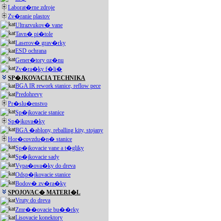
Laborat�rne zdroje
Zv�ranie plastov
Ultrazvukov� vane
Tavn� pi�tole
Laserov� grav�rky
ESD ochrana
Gener�tory oz�nu
Zv�ra�ky f�li�
SP�JKOVACIA TECHNIKA
BGA IR rework stanice, reflow pece
Predohrevy
Pr�slu�enstvo
Sp�jkovacie stanice
Sp�jkova�ky
BGA �ablony, reballing kity, stojany
Hor�covzdu�n� stanice
Sp�jkovacie vane a t�gliky
Sp�jkovacie sady
Vypa�ova�ky do dreva
Odsp�jkovacie stanice
Bodov� zv�ra�ky
SPOJOVAC� MATERI�L
Vruty do dreva
Zmr��ovacie bu��rky
Lisovacie konektory