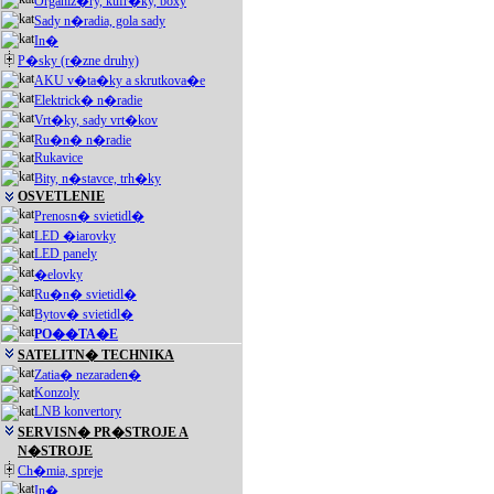
Organiz�ry, kufr�ky, boxy
Sady n�radia, gola sady
In�
P�sky (r�zne druhy)
AKU v�ta�ky a skrutkova�e
Elektrick� n�radie
Vrt�ky, sady vrt�kov
Ru�n� n�radie
Rukavice
Bity, n�stavce, trh�ky
OSVETLENIE
Prenosn� svietidl�
LED �iarovky
LED panely
�elovky
Ru�n� svietidl�
Bytov� svietidl�
PO��TA�E
SATELITN� TECHNIKA
Zatia� nezaraden�
Konzoly
LNB konvertory
SERVISN� PR�STROJE A
N�STROJE
Ch�mia, spreje
In�