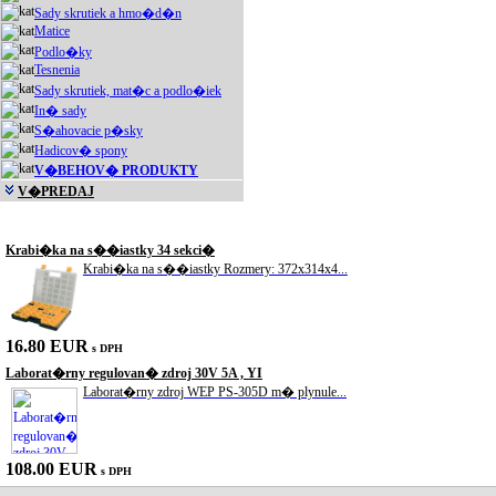
Sady skrutiek a hmo�d�n
Matice
Podlo�ky
Tesnenia
Sady skrutiek, mat�c a podlo�iek
In� sady
S�ahovacie p�sky
Hadicov� spony
V�BEHOV� PRODUKTY
V�PREDAJ
Akciové produkty
Krabi�ka na s��iastky 34 sekci�
Krabi�ka na s��iastky Rozmery: 372x314x4...
16.80 EUR
s DPH
Laborat�rny regulovan� zdroj 30V 5A , YI
Laborat�rny zdroj WEP PS-305D m� plynule...
108.00 EUR
s DPH
Sada skrutkova�ov CT-9802