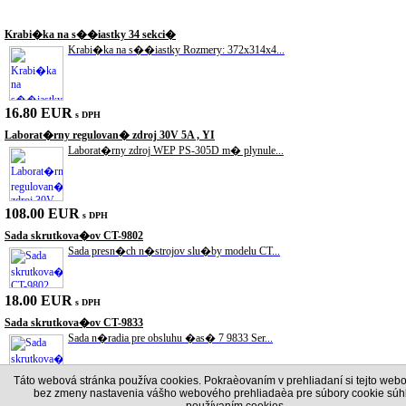
Akciové produkty
Krabi�ka na s��iastky 34 sekci�
Krabi�ka na s��iastky Rozmery: 372x314x4...
16.80 EUR
s DPH
Laborat�rny regulovan� zdroj 30V 5A , YI
Laborat�rny zdroj WEP PS-305D m� plynule...
108.00 EUR
s DPH
Sada skrutkova�ov CT-9802
Sada presn�ch n�strojov slu�by modelu CT...
18.00 EUR
s DPH
Sada skrutkova�ov CT-9833
Sada n�radia pre obsluhu �as� 7 9833 Ser...
Táto webová stránka používa cookies. Pokraèovaním v prehliadaní si tejto webo
18.00 EUR
s DPH
bez zmeny nastavenia vášho webového prehliadaèa pre súbory cookie súhl