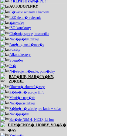
!! REPASOVAN� PC !!
AUTODOPLNKY
C�vacie senzory a kamery
LED denn� svietenie
�iarovky
ISO konektory
Ch�mia, spreje, kozmetika
Nab�ja�ky, zdroje
Ant�ny, zosil�ova�e
Poistky
Alkoholtestery
Stiera�e
In�
N�stroje, n�radie, pom�cky
BAT�RIE, NAB�JA�KY,
ZDROJE
Oloven� akumul�tory
Z�lo�n� zdroje UPS
Meni�e nap�tia
Nap�jacie zdroje
Z�lo�n� zdroje pre kotle + solar
Nab�ja�ky
Bat�rie NiMH, NiCD, Li-Ion
DOM�CNOS�, HOBBY, VO�N�
�AS
Kuchy�a