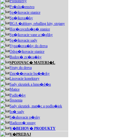
Predohrevy
Pr�slu�enstvo
Sp�jkovacie stanice
Sp�jkova�ky
BGA �ablony, reballing kity, stojany
Hor�covzdu�n� stanice
Sp�jkovacie vane a t�gliky
Sp�jkovacie sady
Vypa�ova�ky do dreva
Odsp�jkovacie stanice
Bodov� zv�ra�ky
SPOJOVAC� MATERI�L
Vruty do dreva
Zmr��ovacie bu��rky
Lisovacie konektory
Sady skrutiek a hmo�d�n
Matice
Podlo�ky
Tesnenia
Sady skrutiek, mat�c a podlo�iek
In� sady
S�ahovacie p�sky
Hadicov� spony
V�BEHOV� PRODUKTY
V�PREDAJ