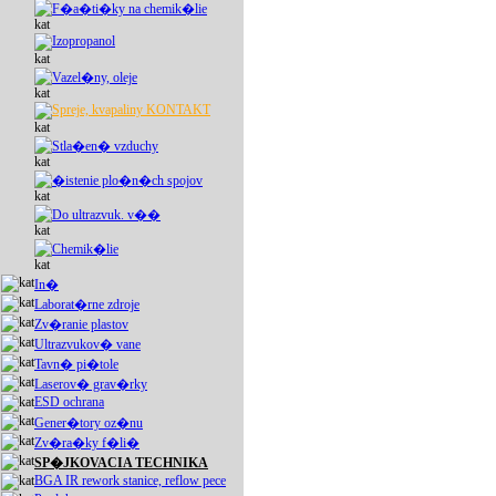
F�a�ti�ky na chemik�lie
Izopropanol
Vazel�ny, oleje
Spreje, kvapaliny KONTAKT
Stla�en� vzduchy
�istenie plo�n�ch spojov
Do ultrazvuk. v��
Chemik�lie
In�
Laborat�rne zdroje
Zv�ranie plastov
Ultrazvukov� vane
Tavn� pi�tole
Laserov� grav�rky
ESD ochrana
Gener�tory oz�nu
Zv�ra�ky f�li�
SP�JKOVACIA TECHNIKA
BGA IR rework stanice, reflow pece