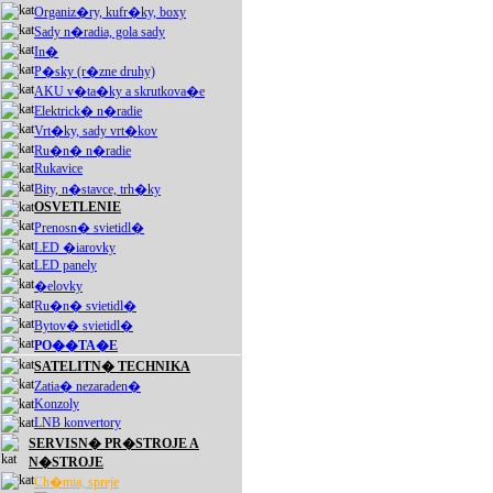
Organiz�ry, kufr�ky, boxy
Sady n�radia, gola sady
In�
P�sky (r�zne druhy)
AKU v�ta�ky a skrutkova�e
Elektrick� n�radie
Vrt�ky, sady vrt�kov
Ru�n� n�radie
Rukavice
Bity, n�stavce, trh�ky
OSVETLENIE
Prenosn� svietidl�
LED �iarovky
LED panely
�elovky
Ru�n� svietidl�
Bytov� svietidl�
PO��TA�E
SATELITN� TECHNIKA
Zatia� nezaraden�
Konzoly
LNB konvertory
SERVISN� PR�STROJE A
N�STROJE
Ch�mia, spreje