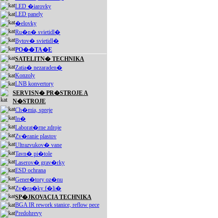
LED �iarovky
LED panely
�elovky
Ru�n� svietidl�
Bytov� svietidl�
PO��TA�E
SATELITN� TECHNIKA
Zatia� nezaraden�
Konzoly
LNB konvertory
SERVISN� PR�STROJE A
N�STROJE
Ch�mia, spreje
In�
Laborat�rne zdroje
Zv�ranie plastov
Ultrazvukov� vane
Tavn� pi�tole
Laserov� grav�rky
ESD ochrana
Gener�tory oz�nu
Zv�ra�ky f�li�
SP�JKOVACIA TECHNIKA
BGA IR rework stanice, reflow pece
Predohrevy