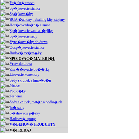
Pr�slu�enstvo
Sp�jkovacie stanice
Sp�jkova�ky
BGA �ablony, reballing kity, stojany
Hor�covzdu�n� stanice
Sp�jkovacie vane a t�gliky
Sp�jkovacie sady
Vypa�ova�ky do dreva
Odsp�jkovacie stanice
Bodov� zv�ra�ky
SPOJOVAC� MATERI�L
Vruty do dreva
Zmr��ovacie bu��rky
Lisovacie konektory
Sady skrutiek a hmo�d�n
Matice
Podlo�ky
Tesnenia
Sady skrutiek, mat�c a podlo�iek
In� sady
S�ahovacie p�sky
Hadicov� spony
V�BEHOV� PRODUKTY
V�PREDAJ
Akciové produkty