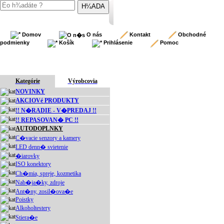
Domov
O nás
Kontakt
Obchodné
podmienky
Košík
Prihlásenie
Pomoc
Kategórie
Výrobcovia
NOVINKY
AKCIOVé PRODUKTY
!! N�RADIE - V�PREDAJ !!
!! REPASOVAN� PC !!
AUTODOPLNKY
C�vacie senzory a kamery
LED denn� svietenie
�iarovky
ISO konektory
Ch�mia, spreje, kozmetika
Nab�ja�ky, zdroje
Ant�ny, zosil�ova�e
Poistky
Alkoholtestery
Stiera�e