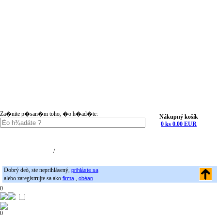
Za�nite p�san�m toho, �o h�ad�te:
Nákupný košík
0 ks 0.00 EUR
Nákupný košík (0)
Registrácia
/
Prihlásenie
Dobrý deò, ste neprihlásený,
prihláste sa
alebo zaregistrujte sa ako
,
firma
obèan
0
0