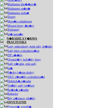
Gener�tory
Multimetre klie��ov�
Multimetre ru�n�
Multimetre stoln�
Testery
Mera�e vzdialenosti
Meracie hroty, �n�ry
Teplomery
In� mera�e
N�RADIE A V�BAVA
PRACOVISKA
Lupy, mikroskopy, tretie ruky, dr�iaky
Sady bitov a skrutkova�ov
ZIP s��ky
Organiz�ry, kufr�ky, boxy
Sady n�radia, gola sady
In�
P�sky (r�zne druhy)
AKU v�ta�ky a skrutkova�e
Elektrick� n�radie
Vrt�ky, sady vrt�kov
Ru�n� n�radie
Rukavice
Bity, n�stavce, trh�ky
OSVETLENIE
Prenosn� svietidl�