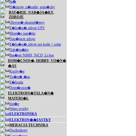
In�
N�stroje, n�radie, pom�cky
BAT�RIE, NAB�JA�KY,
ZDROJE
Oloven� akumul�tory
Z�lo�n� zdroje UPS
Meni�e nap�tia
Nap�jacie zdroje
Z�lo�n� zdroje pre kotle + solar
Nab�ja�ky
Bat�rie NiMH, NiCD, Li-Ion
DOM�CNOS�, HOBBY, VO�N�
�AS
Kuchy�a
Vo�n� �as
Z�hrada
Dom�cnos�
ELEKTROIN�TALA�N�
MATERI�L
Isti�e
Wago svorky
ELEKTRONIKA
ELEKTROS��IASTKY
MERACIA TECHNIKA
Osciloskopy