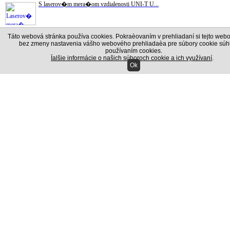
S laserov�m mera�om vzdialenosti UNI-T U...
72.00 EUR
s DPH
Táto webová stránka používa cookies. Pokraèovaním v prehliadaní si tejto webo
bez zmeny nastavenia vášho webového prehliadaèa pre súbory cookie súhl
Vazel�na technick� 800/900g
používaním cookies.
V�robok sa pou��va na ochranu elektrick�...
Ïalšie informácie o našich súboroch cookie a ich využívaní
.
Ok
12.00 EUR
s DPH
Hern� poker sada Texas Holdem
Skvel� kompletn� sada pre Texas Holdem p...
15.00 EUR
s DPH
Autoalarm Blow
Alarmov� syst�m BLOW VLASTNOSTI: - Trojk...
30.00 EUR
s DPH
Multimeter UT120A
Multimetr UNI-T UT120A � Nejten�� digit�...