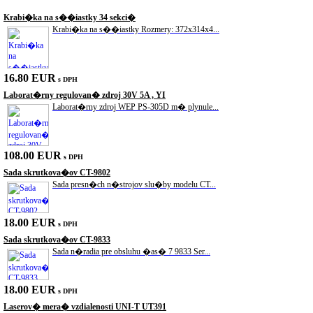
Krabi�ka na s��iastky 34 sekci�
Krabi�ka na s��iastky Rozmery: 372x314x4...
16.80 EUR
s DPH
Laborat�rny regulovan� zdroj 30V 5A , YI
Laborat�rny zdroj WEP PS-305D m� plynule...
108.00 EUR
s DPH
Sada skrutkova�ov CT-9802
Sada presn�ch n�strojov slu�by modelu CT...
18.00 EUR
s DPH
Sada skrutkova�ov CT-9833
Sada n�radia pre obsluhu �as� 7 9833 Ser...
18.00 EUR
s DPH
Laserov� mera� vzdialenosti UNI-T UT391