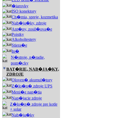
�iarovky
ISO konektory
Ch�mia, spreje, kozmetika
Nab�ja�ky, zdroje
Ant�ny, zosil�ova�e
Poistky
Alkoholtestery
Stiera�e
In�
N�stroje, n�radie,
pom�cky
BAT�RIE, NAB�JA�KY,
ZDROJE
Oloven� akumul�tory
Z�lo�n� zdroje UPS
Meni�e nap�tia
Nap�jacie zdroje
Z�lo�n� zdroje pre kotle
+ solar
Nab�ja�ky