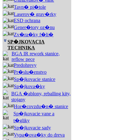
Tavn� pi�tole
Laserov� grav�rky
ESD ochrana
Gener�tory oz�nu
Zv�ra�ky f�li�
SP�JKOVACIA
TECHNIKA
BGA IR rework stanice,
reflow pece
Predohrevy
Pr�slu�enstvo
Sp�jkovacie stanice
Sp�jkova�ky
BGA �ablony, reballing kity,
stojany
Hor�covzdu�n� stanice
Sp�jkovacie vane a
t�gliky
Sp�jkovacie sady
Vypa�ova�ky do dreva