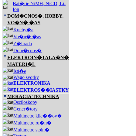
Bat�rie NiMH, NiCD, Li-
Ion
DOM�CNOS�, HOBBY,
VO�N� �AS
Kuchy�a
Vo�n� �as
Z�hrada
Dom�cnos�
ELEKTROIN�TALA�N�
MATERI�L
Isti�e
Wago svorky
ELEKTRONIKA
ELEKTROS��IASTKY
MERACIA TECHNIKA
Osciloskopy
Gener�tory
Multimetre klie��ov�
Multimetre ru�n�
Multimetre stoln�
Testery