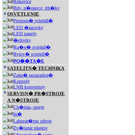
Rukavice
Bity, n�stavce, trh�ky
OSVETLENIE
Prenosn� svietidl�
LED �iarovky
LED panely
�elovky
Ru�n� svietidl�
Bytov� svietidl�
PO��TA�E
SATELITN� TECHNIKA
Zatia� nezaraden�
Konzoly
LNB konvertory
SERVISN� PR�STROJE
A N�STROJE
Ch�mia, spreje
In�
Laborat�rne zdroje
Zv�ranie plastov
Ultrazvukov� vane