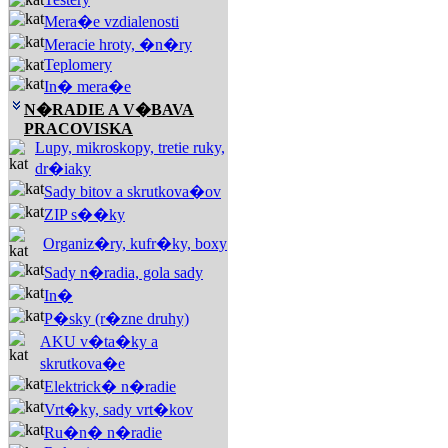
Mera�e vzdialenosti
Meracie hroty, �n�ry
Teplomery
In� mera�e
N�RADIE A V�BAVA
PRACOVISKA
Lupy, mikroskopy, tretie ruky,
dr�iaky
Sady bitov a skrutkova�ov
ZIP s��ky
Organiz�ry, kufr�ky, boxy
Sady n�radia, gola sady
In�
P�sky (r�zne druhy)
AKU v�ta�ky a
skrutkova�e
Elektrick� n�radie
Vrt�ky, sady vrt�kov
Ru�n� n�radie