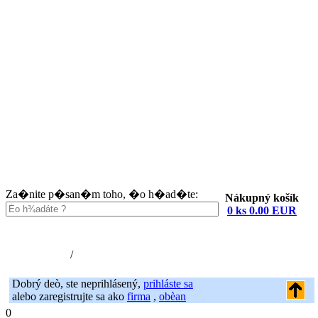
Za�nite p�san�m toho, �o h�ad�te:
Nákupný košík
0 ks 0.00 EUR
Nákupný košík (0)
Registrácia
/
Prihlásenie
Dobrý deò, ste neprihlásený,
prihláste sa
alebo zaregistrujte sa ako
firma
,
obèan
0