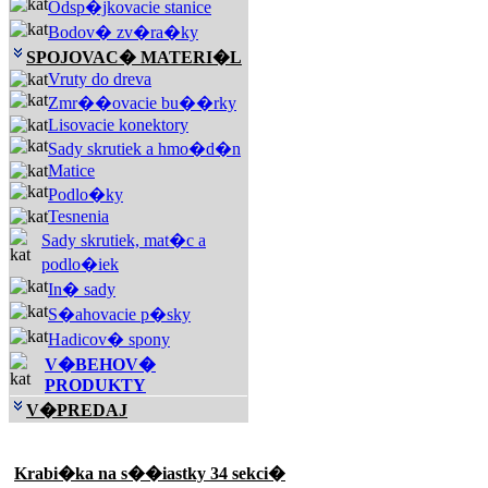
Odsp�jkovacie stanice
Bodov� zv�ra�ky
SPOJOVAC� MATERI�L
Vruty do dreva
Zmr��ovacie bu��rky
Lisovacie konektory
Sady skrutiek a hmo�d�n
Matice
Podlo�ky
Tesnenia
Sady skrutiek, mat�c a
podlo�iek
In� sady
S�ahovacie p�sky
Hadicov� spony
V�BEHOV�
PRODUKTY
V�PREDAJ
Akciové produkty
Krabi�ka na s��iastky 34 sekci�