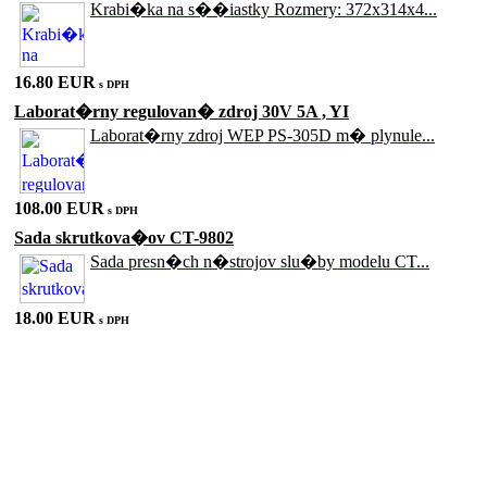
Krabi�ka na s��iastky Rozmery: 372x314x4...
16.80 EUR
s DPH
Laborat�rny regulovan� zdroj 30V 5A , YI
Laborat�rny zdroj WEP PS-305D m� plynule...
108.00 EUR
s DPH
Sada skrutkova�ov CT-9802
Sada presn�ch n�strojov slu�by modelu CT...
18.00 EUR
s DPH
Sada skrutkova�ov CT-9833
Sada n�radia pre obsluhu �as� 7 9833 Ser...
18.00 EUR
s DPH
Laserov� mera� vzdialenosti UNI-T UT391
S laserov�m mera�om vzdialenosti UNI-T U...