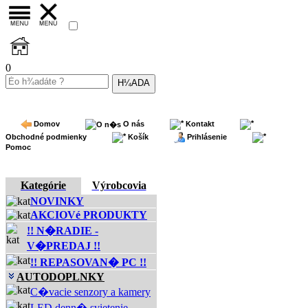
0
Domov
O nás
Kontakt
Obchodné podmienky
Košík
Prihlásenie
Pomoc
Kategórie
Výrobcovia
NOVINKY
AKCIOVé PRODUKTY
!! N�RADIE -
V�PREDAJ !!
!! REPASOVAN� PC !!
AUTODOPLNKY
C�vacie senzory a kamery
LED denn� svietenie