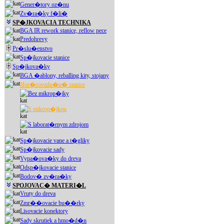
Gener�tory oz�nu
Zv�ra�ky f�li�
SP�JKOVACIA TECHNIKA
BGA IR rework stanice, reflow pece
Predohrevy
Pr�slu�enstvo
Sp�jkovacie stanice
Sp�jkova�ky
BGA �ablony, reballing kity, stojany
Hor�covzdu�n� stanice
Bez mikrop�jky
S mikrop�jkou
S laborat�rnym zdrojom
Sp�jkovacie vane a t�gliky
Sp�jkovacie sady
Vypa�ova�ky do dreva
Odsp�jkovacie stanice
Bodov� zv�ra�ky
SPOJOVAC� MATERI�L
Vruty do dreva
Zmr��ovacie bu��rky
Lisovacie konektory
Sady skrutiek a hmo�d�n