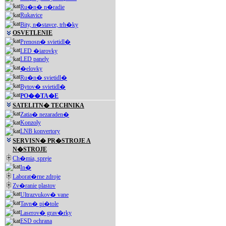
Ru�n� n�radie
Rukavice
Bity, n�stavce, trh�ky
OSVETLENIE
Prenosn� svietidl�
LED �iarovky
LED panely
�elovky
Ru�n� svietidl�
Bytov� svietidl�
PO��TA�E
SATELITN� TECHNIKA
Zatia� nezaraden�
Konzoly
LNB konvertory
SERVISN� PR�STROJE A
N�STROJE
Ch�mia, spreje
In�
Laborat�rne zdroje
Zv�ranie plastov
Ultrazvukov� vane
Tavn� pi�tole
Laserov� grav�rky
ESD ochrana