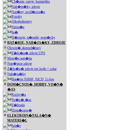
Ch�mia, spreje, kozmetika
Nab�ja�ky, zdroje
Ant�ny, zosil�ova�e
Poistky
Alkoholtestery
Stiera�e
In�
N�stroje, n�radie, pom�cky
BAT�RIE, NAB�JA�KY, ZDROJE
Oloven� akumul�tory
Z�lo�n� zdroje UPS
Meni�e nap�tia
Nap�jacie zdroje
Z�lo�n� zdroje pre kotle + solar
Nab�ja�ky
Bat�rie NiMH, NiCD, Li-Ion
DOM�CNOS�, HOBBY, VO�N�
�AS
Kuchy�a
Vo�n� �as
Z�hrada
Dom�cnos�
ELEKTROIN�TALA�N�
MATERI�L
Isti�e