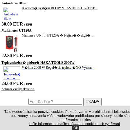
Autoalarm Blow
Alarmov� syst�m BLOW VLASTNOSTI: - Trojk...
30.00 EUR
s DPH
Multimeter UT120A
Multimetr UNI-T UT120A � Nejten�� digit�...
22.80 EUR
s DPH
Teplovzdu�n� pi�to� HAKA TOOLS 2000W
V�kon 2000 W Regul�cia teploty �NO Vymen...
24.00 EUR
s DPH
Zobrazi všetky akcie >>
Táto webová stránka používa cookies. Pokraèovaním v prehliadaní si tejto webo
Nachádzate sa:
Titulka
/
Sp�jkovacia technika
/
Hor�covzdu�n� stanice
/
s
bez zmeny nastavenia vášho webového prehliadaèa pre súbory cookie súhl
mikrop�jkou
používaním cookies.
Ïalšie informácie o našich súboroch cookie a ich využívaní
.
Hor�covzdu�n� stanica s mikrop�jkou
Ok