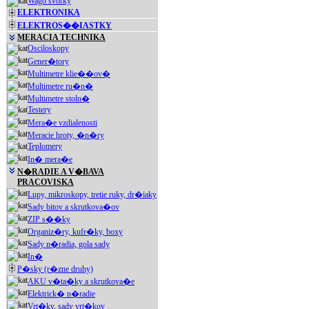
Wago svorky
ELEKTRONIKA
ELEKTROS��IASTKY
MERACIA TECHNIKA
Osciloskopy
Gener�tory
Multimetre klie��ov�
Multimetre ru�n�
Multimetre stoln�
Testery
Mera�e vzdialenosti
Meracie hroty, �n�ry
Teplomery
In� mera�e
N�RADIE A V�BAVA
PRACOVISKA
Lupy, mikroskopy, tretie ruky, dr�iaky
Sady bitov a skrutkova�ov
ZIP s��ky
Organiz�ry, kufr�ky, boxy
Sady n�radia, gola sady
In�
P�sky (r�zne druhy)
AKU v�ta�ky a skrutkova�e
Elektrick� n�radie
Vrt�ky, sady vrt�kov