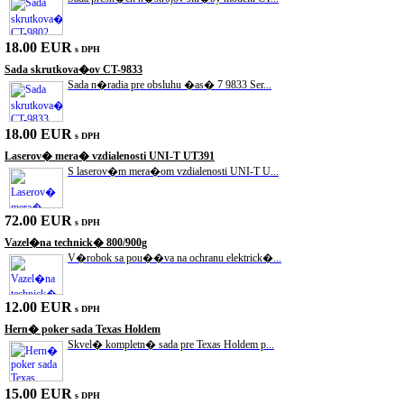
18.00 EUR
s DPH
Sada skrutkova�ov CT-9833
Sada n�radia pre obsluhu �as� 7 9833 Ser...
18.00 EUR
s DPH
Laserov� mera� vzdialenosti UNI-T UT391
S laserov�m mera�om vzdialenosti UNI-T U...
72.00 EUR
s DPH
Vazel�na technick� 800/900g
V�robok sa pou��va na ochranu elektrick�...
12.00 EUR
s DPH
Hern� poker sada Texas Holdem
Skvel� kompletn� sada pre Texas Holdem p...
15.00 EUR
s DPH