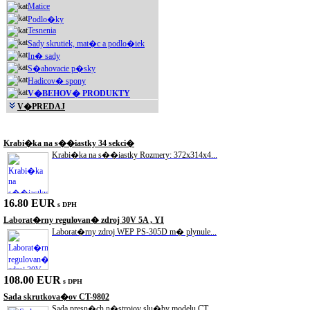
Matice
Podlo�ky
Tesnenia
Sady skrutiek, mat�c a podlo�iek
In� sady
S�ahovacie p�sky
Hadicov� spony
V�BEHOV� PRODUKTY
V�PREDAJ
Akciové produkty
Krabi�ka na s��iastky 34 sekci�
Krabi�ka na s��iastky Rozmery: 372x314x4...
16.80 EUR
s DPH
Laborat�rny regulovan� zdroj 30V 5A , YI
Laborat�rny zdroj WEP PS-305D m� plynule...
108.00 EUR
s DPH
Sada skrutkova�ov CT-9802
Sada presn�ch n�strojov slu�by modelu CT...