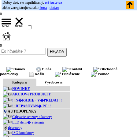
Dobrý deò, ste neprihlásený,
prihláste sa
alebo zaregistrujte sa ako
,
firma
obèan
0
0
Domov
O nás
Kontakt
Obchodné
podmienky
Košík
Prihlásenie
Pomoc
Kategórie
Výrobcovia
NOVINKY
AKCIOVé PRODUKTY
!! N�RADIE - V�PREDAJ !!
!! REPASOVAN� PC !!
AUTODOPLNKY
C�vacie senzory a kamery
LED denn� svietenie
�iarovky
ISO konektory