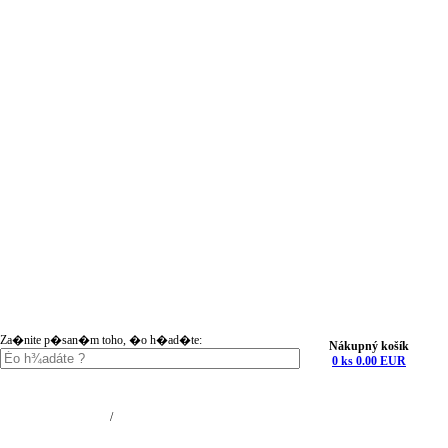
Za�nite p�san�m toho, �o h�ad�te:
Nákupný košík
0 ks 0.00 EUR
Nákupný košík (0)
Registrácia
/
Prihlásenie