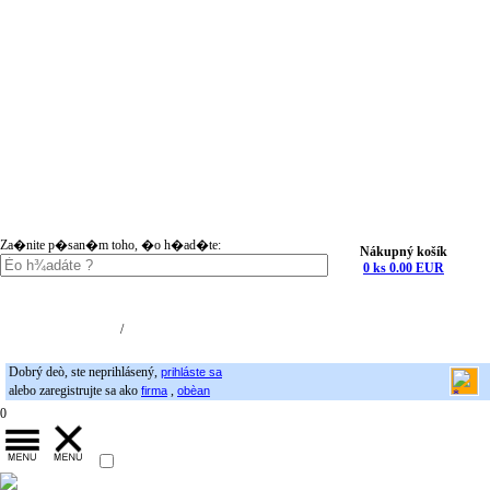
Za�nite p�san�m toho, �o h�ad�te:
Nákupný košík
0 ks 0.00 EUR
Nákupný košík (0)
Registrácia
/
Prihlásenie
Dobrý deò, ste neprihlásený,
prihláste sa
alebo zaregistrujte sa ako
,
firma
obèan
0