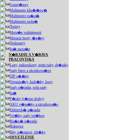
Gener�tory
Multimetre klie��ov�
Multimetre ru�n�
Multimetre stoln�
Testery
Mera�e vzdialenosti
Meracie hroty, �n�ry
Teplomery
In� mera�e
N�RADIE A V�BAVA
PRACOVISKA
Lupy, mikroskopy, tretie ruky, dr�iaky
Sady bitov a skrutkova�ov
ZIP s��ky
Organiz�ry, kufr�ky, boxy
Sady n�radia, gola sady
In�
P�sky (r�zne druhy)
AKU v�ta�ky a skrutkova�e
Elektrick� n�radie
Vrt�ky, sady vrt�kov
Ru�n� n�radie
Rukavice
Bity, n�stavce, trh�ky
OSVETLENIE