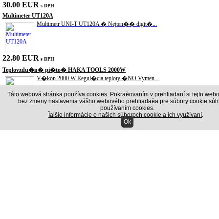
30.00 EUR
s DPH
Multimeter UT120A
Multimetr UNI-T UT120A � Nejten�� digit�...
22.80 EUR
s DPH
Teplovzdu�n� pi�to� HAKA TOOLS 2000W
V�kon 2000 W Regul�cia teploty �NO Vymen...
Táto webová stránka používa cookies. Pokraèovaním v prehliadaní si tejto webo
bez zmeny nastavenia vášho webového prehliadaèa pre súbory cookie súhl
24.00 EUR
s DPH
používaním cookies.
Zobrazi všetky akcie >>
Ïalšie informácie o našich súboroch cookie a ich využívaní
.
Ok
Nachádzate sa:
Titulka
/
Sp�jkovacia technika
/
Hor�covzdu�n� stanice
/
s
mikrop�jkou
Hor�covzdu�n� stanica s mikrop�jkou
YIHUA 902A