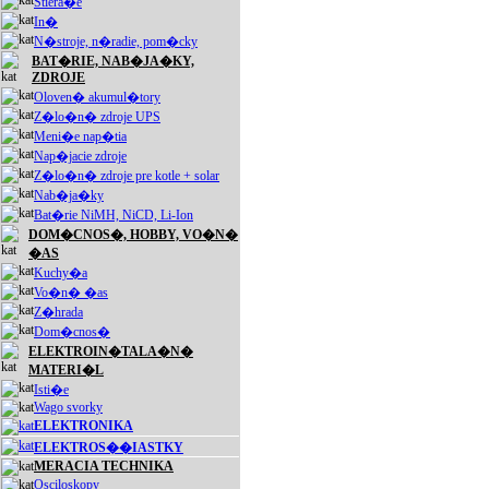
Stiera�e
In�
N�stroje, n�radie, pom�cky
BAT�RIE, NAB�JA�KY,
ZDROJE
Oloven� akumul�tory
Z�lo�n� zdroje UPS
Meni�e nap�tia
Nap�jacie zdroje
Z�lo�n� zdroje pre kotle + solar
Nab�ja�ky
Bat�rie NiMH, NiCD, Li-Ion
DOM�CNOS�, HOBBY, VO�N�
�AS
Kuchy�a
Vo�n� �as
Z�hrada
Dom�cnos�
ELEKTROIN�TALA�N�
MATERI�L
Isti�e
Wago svorky
ELEKTRONIKA
ELEKTROS��IASTKY
MERACIA TECHNIKA
Osciloskopy