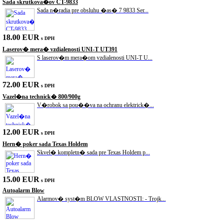
Sada skrutkova�ov CT-9833
Sada n�radia pre obsluhu �as� 7 9833 Ser...
18.00 EUR
s DPH
Laserov� mera� vzdialenosti UNI-T UT391
S laserov�m mera�om vzdialenosti UNI-T U...
72.00 EUR
s DPH
Vazel�na technick� 800/900g
V�robok sa pou��va na ochranu elektrick�...
12.00 EUR
s DPH
Hern� poker sada Texas Holdem
Skvel� kompletn� sada pre Texas Holdem p...
15.00 EUR
s DPH
Autoalarm Blow
Alarmov� syst�m BLOW VLASTNOSTI: - Trojk...