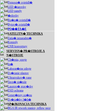
Prenosn� svietidl�
LED �iarovky
LED panely
�elovky
Ru�n� svietidl�
Bytov� svietidl�
PO��TA�E
SATELITN� TECHNIKA
Zatia� nezaraden�
Konzoly
LNB konvertory
SERVISN� PR�STROJE A
N�STROJE
Ch�mia, spreje
In�
Laborat�rne zdroje
Zv�ranie plastov
Ultrazvukov� vane
Tavn� pi�tole
Laserov� grav�rky
ESD ochrana
Gener�tory oz�nu
Zv�ra�ky f�li�
SP�JKOVACIA TECHNIKA
BGA IR rework stanice, reflow pece