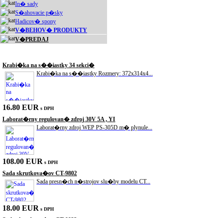
In� sady
S�ahovacie p�sky
Hadicov� spony
V�BEHOV� PRODUKTY
V�PREDAJ
Akciové produkty
Krabi�ka na s��iastky 34 sekci�
Krabi�ka na s��iastky Rozmery: 372x314x4...
16.80 EUR
s DPH
Laborat�rny regulovan� zdroj 30V 5A , YI
Laborat�rny zdroj WEP PS-305D m� plynule...
108.00 EUR
s DPH
Sada skrutkova�ov CT-9802
Sada presn�ch n�strojov slu�by modelu CT...
18.00 EUR
s DPH