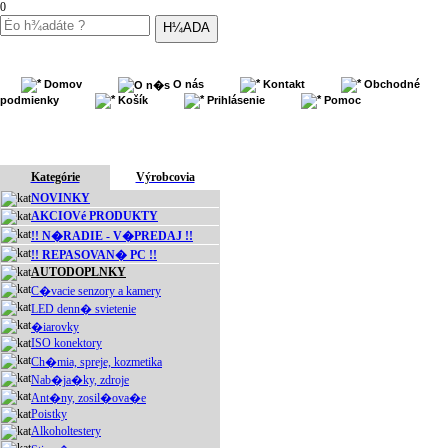
0
Domov
O nás
Kontakt
Obchodné
podmienky
Košík
Prihlásenie
Pomoc
Kategórie
Výrobcovia
NOVINKY
AKCIOVé PRODUKTY
!! N�RADIE - V�PREDAJ !!
!! REPASOVAN� PC !!
AUTODOPLNKY
C�vacie senzory a kamery
LED denn� svietenie
�iarovky
ISO konektory
Ch�mia, spreje, kozmetika
Nab�ja�ky, zdroje
Ant�ny, zosil�ova�e
Poistky
Alkoholtestery