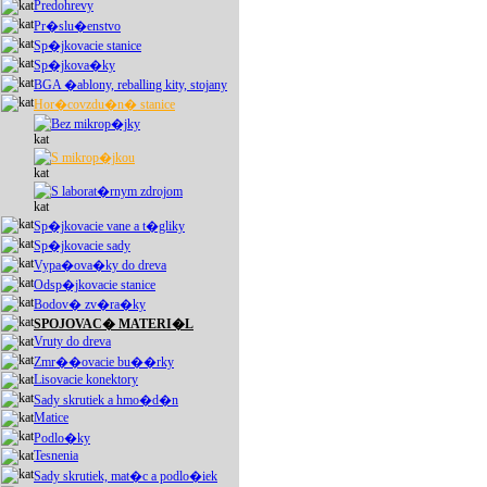
Predohrevy
Pr�slu�enstvo
Sp�jkovacie stanice
Sp�jkova�ky
BGA �ablony, reballing kity, stojany
Hor�covzdu�n� stanice
Bez mikrop�jky
S mikrop�jkou
S laborat�rnym zdrojom
Sp�jkovacie vane a t�gliky
Sp�jkovacie sady
Vypa�ova�ky do dreva
Odsp�jkovacie stanice
Bodov� zv�ra�ky
SPOJOVAC� MATERI�L
Vruty do dreva
Zmr��ovacie bu��rky
Lisovacie konektory
Sady skrutiek a hmo�d�n
Matice
Podlo�ky
Tesnenia
Sady skrutiek, mat�c a podlo�iek