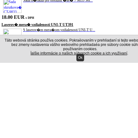
Sada n�radia pre obsluhu �as� 7 9833 Ser...
18.00 EUR
s DPH
Laserov� mera� vzdialenosti UNI-T UT391
S laserov�m mera�om vzdialenosti UNI-T U...
Táto webová stránka používa cookies. Pokraèovaním v prehliadaní si tejto webo
bez zmeny nastavenia vášho webového prehliadaèa pre súbory cookie súhl
72.00 EUR
s DPH
používaním cookies.
Ïalšie informácie o našich súboroch cookie a ich využívaní
.
Vazel�na technick� 800/900g
Ok
V�robok sa pou��va na ochranu elektrick�...
12.00 EUR
s DPH
Hern� poker sada Texas Holdem
Skvel� kompletn� sada pre Texas Holdem p...
15.00 EUR
s DPH
Autoalarm Blow
Alarmov� syst�m BLOW VLASTNOSTI: - Trojk...
30.00 EUR
s DPH