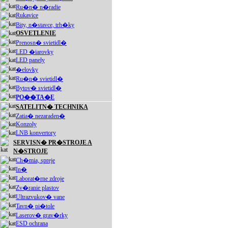
Ru�n� n�radie
Rukavice
Bity, n�stavce, trh�ky
OSVETLENIE
Prenosn� svietidl�
LED �iarovky
LED panely
�elovky
Ru�n� svietidl�
Bytov� svietidl�
PO��TA�E
SATELITN� TECHNIKA
Zatia� nezaraden�
Konzoly
LNB konvertory
SERVISN� PR�STROJE A
N�STROJE
Ch�mia, spreje
In�
Laborat�rne zdroje
Zv�ranie plastov
Ultrazvukov� vane
Tavn� pi�tole
Laserov� grav�rky
ESD ochrana