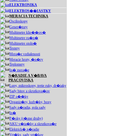
ELEKTRONIKA
ELEKTROS��IASTKY
MERACIA TECHNIKA
Osciloskopy
Gener�tory
Multimetre klie��ov�
Multimetre ru�n�
Multimetre stoln�
Testery
Mera�e vzdialenosti
Meracie hroty, �n�ry
Teplomery
In� mera�e
N�RADIE A V�BAVA
PRACOVISKA
Lupy, mikroskopy, tretie ruky, dr�iaky
Sady bitov a skrutkova�ov
ZIP s��ky
Organiz�ry, kufr�ky, boxy
Sady n�radia, gola sady
In�
P�sky (r�zne druhy)
AKU v�ta�ky a skrutkova�e
Elektrick� n�radie
Vrt�ky, sady vrt�kov