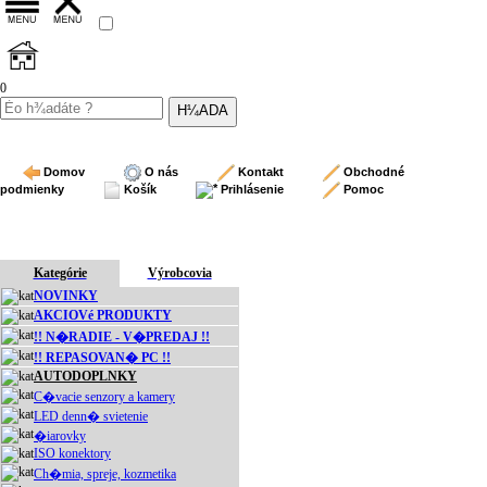
0
Domov
O nás
Kontakt
Obchodné
podmienky
Košík
Prihlásenie
Pomoc
Kategórie
Výrobcovia
NOVINKY
AKCIOVé PRODUKTY
!! N�RADIE - V�PREDAJ !!
!! REPASOVAN� PC !!
AUTODOPLNKY
C�vacie senzory a kamery
LED denn� svietenie
�iarovky
ISO konektory
Ch�mia, spreje, kozmetika