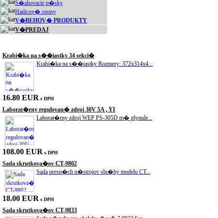
S�ahovacie p�sky
Hadicov� spony
V�BEHOV� PRODUKTY
V�PREDAJ
Akciové produkty
Krabi�ka na s��iastky 34 sekci�
Krabi�ka na s��iastky Rozmery: 372x314x4...
16.80 EUR
s DPH
Laborat�rny regulovan� zdroj 30V 5A , YI
Laborat�rny zdroj WEP PS-305D m� plynule...
108.00 EUR
s DPH
Sada skrutkova�ov CT-9802
Sada presn�ch n�strojov slu�by modelu CT...
18.00 EUR
s DPH
Sada skrutkova�ov CT-9833