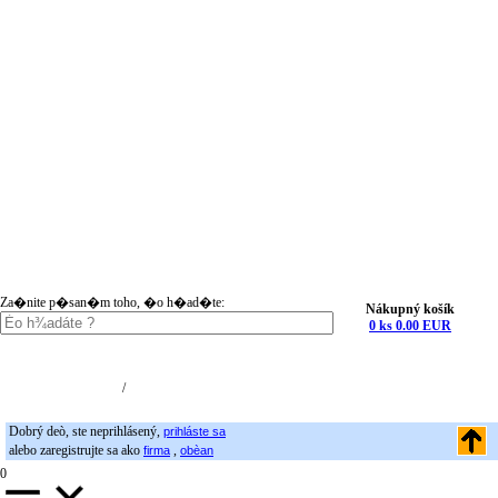
Za�nite p�san�m toho, �o h�ad�te:
Nákupný košík
0 ks 0.00 EUR
Nákupný košík (0)
Registrácia
/
Prihlásenie
Dobrý deò, ste neprihlásený,
prihláste sa
alebo zaregistrujte sa ako
,
firma
obèan
0