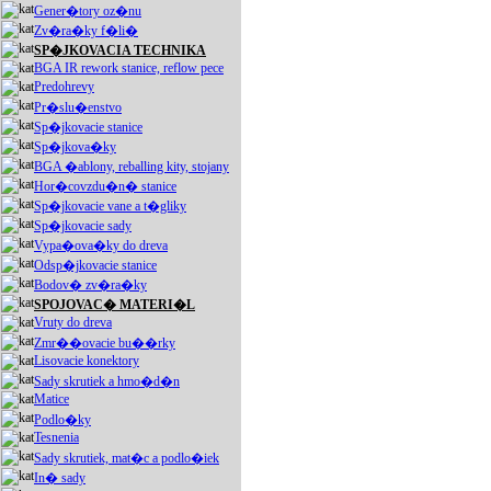
Gener�tory oz�nu
Zv�ra�ky f�li�
SP�JKOVACIA TECHNIKA
BGA IR rework stanice, reflow pece
Predohrevy
Pr�slu�enstvo
Sp�jkovacie stanice
Sp�jkova�ky
BGA �ablony, reballing kity, stojany
Hor�covzdu�n� stanice
Sp�jkovacie vane a t�gliky
Sp�jkovacie sady
Vypa�ova�ky do dreva
Odsp�jkovacie stanice
Bodov� zv�ra�ky
SPOJOVAC� MATERI�L
Vruty do dreva
Zmr��ovacie bu��rky
Lisovacie konektory
Sady skrutiek a hmo�d�n
Matice
Podlo�ky
Tesnenia
Sady skrutiek, mat�c a podlo�iek
In� sady