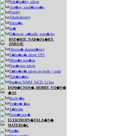
Nab�ja�ky, zdroje
Ant�ny, zosil�ova�e
Poistky
Alkoholtestery
Stiera�e
In�
N�stroje, n�radie, pom�cky
BAT�RIE, NAB�JA�KY,
ZDROJE
Oloven� akumul�tory
Z�lo�n� zdroje UPS
Meni�e nap�tia
Nap�jacie zdroje
Z�lo�n� zdroje pre kotle + solar
Nab�ja�ky
Bat�rie NiMH, NiCD, Li-Ion
DOM�CNOS�, HOBBY, VO�N�
�AS
Kuchy�a
Vo�n� �as
Z�hrada
Dom�cnos�
ELEKTROIN�TALA�N�
MATERI�L
Isti�e
Wago svorky