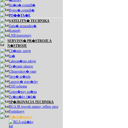
Ru�n� svietidl�
Bytov� svietidl�
PO��TA�E
SATELITN� TECHNIKA
Zatia� nezaraden�
Konzoly
LNB konvertory
SERVISN� PR�STROJE A
N�STROJE
Ch�mia, spreje
In�
Laborat�rne zdroje
Zv�ranie plastov
Ultrazvukov� vane
Tavn� pi�tole
Laserov� grav�rky
ESD ochrana
Gener�tory oz�nu
Zv�ra�ky f�li�
SP�JKOVACIA TECHNIKA
BGA IR rework stanice, reflow pece
Predohrevy
Pr�slu�enstvo
BGA guli�ky