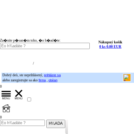
Za�nite p�san�m toho, �o h�ad�te:
Nákupný košík
0 ks 0.00 EUR
Nákupný košík (0)
Registrácia
/
Prihlásenie
Dobrý deò, ste neprihlásený,
prihláste sa
alebo zaregistrujte sa ako
,
firma
obèan
0
0