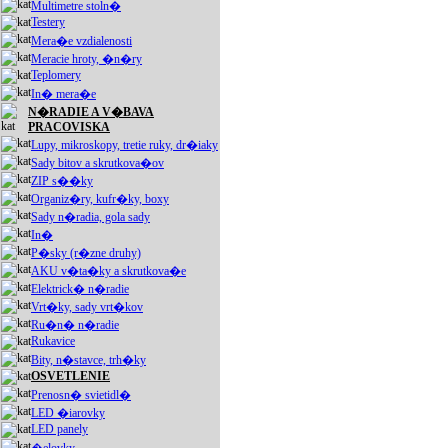
Multimetre stoln�
Testery
Mera�e vzdialenosti
Meracie hroty, �n�ry
Teplomery
In� mera�e
N�RADIE A V�BAVA
PRACOVISKA
Lupy, mikroskopy, tretie ruky, dr�iaky
Sady bitov a skrutkova�ov
ZIP s��ky
Organiz�ry, kufr�ky, boxy
Sady n�radia, gola sady
In�
P�sky (r�zne druhy)
AKU v�ta�ky a skrutkova�e
Elektrick� n�radie
Vrt�ky, sady vrt�kov
Ru�n� n�radie
Rukavice
Bity, n�stavce, trh�ky
OSVETLENIE
Prenosn� svietidl�
LED �iarovky
LED panely
�elovky