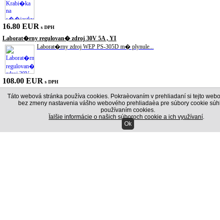
16.80 EUR
s DPH
Laborat�rny regulovan� zdroj 30V 5A , YI
Laborat�rny zdroj WEP PS-305D m� plynule...
108.00 EUR
s DPH
Sada skrutkova�ov CT-9802
Táto webová stránka používa cookies. Pokraèovaním v prehliadaní si tejto webo
Sada presn�ch n�strojov slu�by modelu CT...
bez zmeny nastavenia vášho webového prehliadaèa pre súbory cookie súhl
používaním cookies.
Ïalšie informácie o našich súboroch cookie a ich využívaní
.
Ok
18.00 EUR
s DPH
Sada skrutkova�ov CT-9833
Sada n�radia pre obsluhu �as� 7 9833 Ser...
18.00 EUR
s DPH
Laserov� mera� vzdialenosti UNI-T UT391
S laserov�m mera�om vzdialenosti UNI-T U...