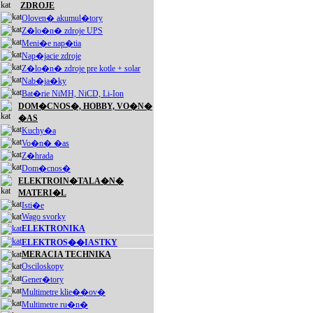
ZDROJE
Oloven� akumul�tory
Z�lo�n� zdroje UPS
Meni�e nap�tia
Nap�jacie zdroje
Z�lo�n� zdroje pre kotle + solar
Nab�ja�ky
Bat�rie NiMH, NiCD, Li-Ion
DOM�CNOS�, HOBBY, VO�N�
�AS
Kuchy�a
Vo�n� �as
Z�hrada
Dom�cnos�
ELEKTROIN�TALA�N�
MATERI�L
Isti�e
Wago svorky
ELEKTRONIKA
ELEKTROS��IASTKY
MERACIA TECHNIKA
Osciloskopy
Gener�tory
Multimetre klie��ov�
Multimetre ru�n�