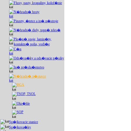
Fluxy, pasty, kvapaliny, kolof�nie
N�hradn� hroty
Pinzety, �tetce a in� n�stroje
N�hradn� diely, topn� teles�
Plo�n� spoje, lamin�ty,
kontaktn� polia, vodi�e
C�n
Ods�va�ky a ods�vacie p�siky
In� pr�slu�enstvo
N�hradn� n�stavce
BGA
TSOP, TSOL
Okr�hle
SOP
Sp�jkovacie stanice
Sp�jkova�ky