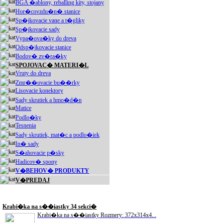
BGA �ablony, reballing kity, stojany
Hor�covzdu�n� stanice
Sp�jkovacie vane a t�gliky
Sp�jkovacie sady
Vypa�ova�ky do dreva
Odsp�jkovacie stanice
Bodov� zv�ra�ky
SPOJOVAC� MATERI�L
Vruty do dreva
Zmr��ovacie bu��rky
Lisovacie konektory
Sady skrutiek a hmo�d�n
Matice
Podlo�ky
Tesnenia
Sady skrutiek, mat�c a podlo�iek
In� sady
S�ahovacie p�sky
Hadicov� spony
V�BEHOV� PRODUKTY
V�PREDAJ
Akciové produkty
Krabi�ka na s��iastky 34 sekci�
Krabi�ka na s��iastky Rozmery: 372x314x4...