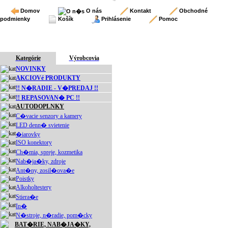
Domov
O nás
Kontakt
Obchodné
podmienky
Košík
Prihlásenie
Pomoc
Kategórie
Výrobcovia
NOVINKY
AKCIOVé PRODUKTY
!! N�RADIE - V�PREDAJ !!
!! REPASOVAN� PC !!
AUTODOPLNKY
C�vacie senzory a kamery
LED denn� svietenie
�iarovky
ISO konektory
Ch�mia, spreje, kozmetika
Nab�ja�ky, zdroje
Ant�ny, zosil�ova�e
Poistky
Alkoholtestery
Stiera�e
In�
N�stroje, n�radie, pom�cky
BAT�RIE, NAB�JA�KY,