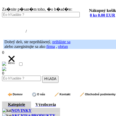
Za�nite p�san�m toho, �o h�ad�te:
Nákupný košík
0 ks 0.00 EUR
Nákupný košík (0)
Registrácia
/
Prihlásenie
Dobrý deò, ste neprihlásený,
prihláste sa
alebo zaregistrujte sa ako
firma
,
obèan
0
0
Domov
O nás
Kontakt
Obchodné podmienky
Kategórie
Výrobcovia
NOVINKY
AKCIOVé PRODUKTY