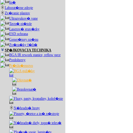
In�
Laborat�rne zdroje
Zv�ranie plastov
Ultrazvukov� vane
Tavn� pi�tole
Laserov� grav�rky
ESD ochrana
Gener�tory oz�nu
Zv�ra�ky f�li�
SP�JKOVACIA TECHNIKA
BGA IR rework stanice, reflow pece
Predohrevy
Pr�slu�enstvo
BGA guli�ky
Olovnat�
Bezolovnat�
Fluxy, pasty, kvapaliny, kolof�nie
N�hradn� hroty
Pinzety, �tetce a in� n�stroje
N�hradn� diely, topn� teles�
Plo�n� spoje, lamin�ty,