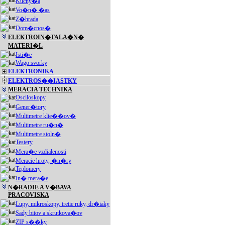
Kuchy�a
Vo�n� �as
Z�hrada
Dom�cnos�
ELEKTROIN�TALA�N�
MATERI�L
Isti�e
Wago svorky
ELEKTRONIKA
ELEKTROS��IASTKY
MERACIA TECHNIKA
Osciloskopy
Gener�tory
Multimetre klie��ov�
Multimetre ru�n�
Multimetre stoln�
Testery
Mera�e vzdialenosti
Meracie hroty, �n�ry
Teplomery
In� mera�e
N�RADIE A V�BAVA
PRACOVISKA
Lupy, mikroskopy, tretie ruky, dr�iaky
Sady bitov a skrutkova�ov
ZIP s��ky