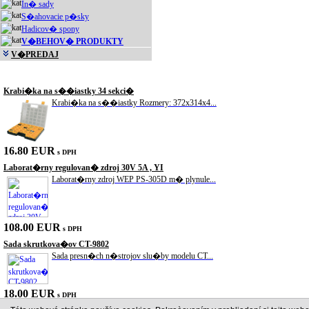
In� sady
S�ahovacie p�sky
Hadicov� spony
V�BEHOV� PRODUKTY
V�PREDAJ
Akciové produkty
Krabi�ka na s��iastky 34 sekci�
Krabi�ka na s��iastky Rozmery: 372x314x4...
16.80 EUR
s DPH
Laborat�rny regulovan� zdroj 30V 5A , YI
Laborat�rny zdroj WEP PS-305D m� plynule...
108.00 EUR
s DPH
Sada skrutkova�ov CT-9802
Sada presn�ch n�strojov slu�by modelu CT...
18.00 EUR
s DPH