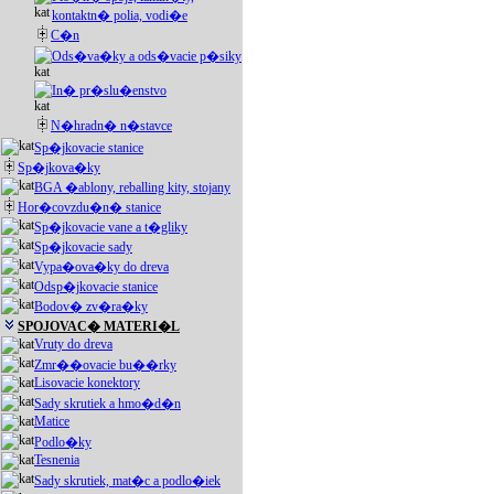
kontaktn� polia, vodi�e
C�n
Ods�va�ky a ods�vacie p�siky
In� pr�slu�enstvo
N�hradn� n�stavce
Sp�jkovacie stanice
Sp�jkova�ky
BGA �ablony, reballing kity, stojany
Hor�covzdu�n� stanice
Sp�jkovacie vane a t�gliky
Sp�jkovacie sady
Vypa�ova�ky do dreva
Odsp�jkovacie stanice
Bodov� zv�ra�ky
SPOJOVAC� MATERI�L
Vruty do dreva
Zmr��ovacie bu��rky
Lisovacie konektory
Sady skrutiek a hmo�d�n
Matice
Podlo�ky
Tesnenia
Sady skrutiek, mat�c a podlo�iek