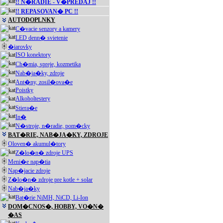
!! N�RADIE - V�PREDAJ !!
!! REPASOVAN� PC !!
AUTODOPLNKY
C�vacie senzory a kamery
LED denn� svietenie
�iarovky
ISO konektory
Ch�mia, spreje, kozmetika
Nab�ja�ky, zdroje
Ant�ny, zosil�ova�e
Poistky
Alkoholtestery
Stiera�e
In�
N�stroje, n�radie, pom�cky
BAT�RIE, NAB�JA�KY, ZDROJE
Oloven� akumul�tory
Z�lo�n� zdroje UPS
Meni�e nap�tia
Nap�jacie zdroje
Z�lo�n� zdroje pre kotle + solar
Nab�ja�ky
Bat�rie NiMH, NiCD, Li-Ion
DOM�CNOS�, HOBBY, VO�N�
�AS