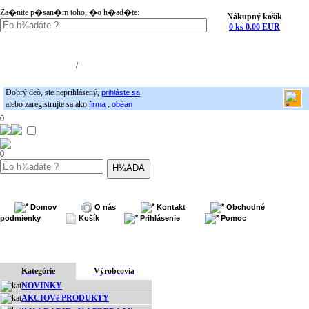
Za�nite p�san�m toho, �o h�ad�te:
Nákupný košík
0 ks 0.00 EUR
Nákupný košík (0)
Registrácia
/
Prihlásenie
Dobrý deò, ste neprihlásený,
prihláste sa
alebo zaregistrujte sa ako
,
firma
obèan
0
0
Domov
O nás
Kontakt
Obchodné
podmienky
Košík
Prihlásenie
Pomoc
Kategórie
Výrobcovia
NOVINKY
AKCIOVé PRODUKTY