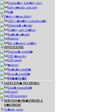
Organiz�ry, kufr�ky, boxy
Sady n�radia, gola sady
In�
P�sky (r�zne druhy)
AKU v�ta�ky a skrutkova�e
Elektrick� n�radie
Vrt�ky, sady vrt�kov
Ru�n� n�radie
Rukavice
Bity, n�stavce, trh�ky
OSVETLENIE
Prenosn� svietidl�
LED �iarovky
LED panely
�elovky
Ru�n� svietidl�
Bytov� svietidl�
PO��TA�E
SATELITN� TECHNIKA
Zatia� nezaraden�
Konzoly
LNB konvertory
SERVISN� PR�STROJE A
N�STROJE
Ch�mia, spreje